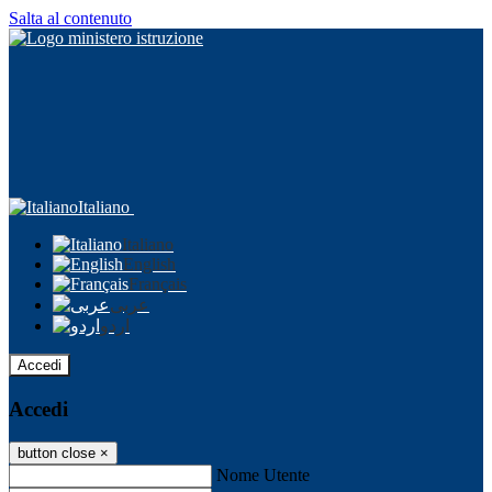
Salta al contenuto
Italiano
Italiano
English
Français
عربى
اردو
Accedi
Accedi
button close
×
Nome Utente