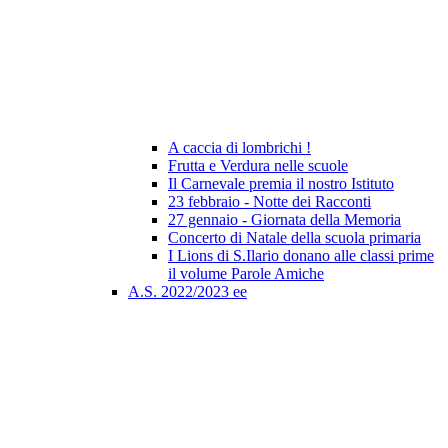
A caccia di lombrichi !
Frutta e Verdura nelle scuole
Il Carnevale premia il nostro Istituto
23 febbraio - Notte dei Racconti
27 gennaio - Giornata della Memoria
Concerto di Natale della scuola primaria
I Lions di S.Ilario donano alle classi prime
il volume Parole Amiche
A.S. 2022/2023 ee