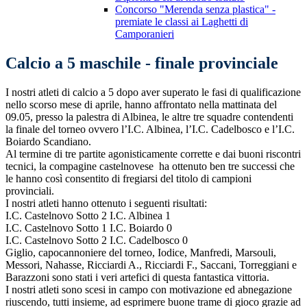
Concorso "Merenda senza plastica" -
premiate le classi ai Laghetti di
Camporanieri
Calcio a 5 maschile - finale provinciale
I nostri atleti di calcio a 5 dopo aver superato le fasi di qualificazione
nello scorso mese di aprile, hanno affrontato nella mattinata del
09.05, presso la palestra di Albinea, le altre tre squadre contendenti
la finale del torneo ovvero l’I.C. Albinea, l’I.C. Cadelbosco e l’I.C.
Boiardo Scandiano.
Al termine di tre partite agonisticamente corrette e dai buoni riscontri
tecnici, la compagine castelnovese ha ottenuto ben tre successi che
le hanno così consentito di fregiarsi del titolo di campioni
provinciali.
I nostri atleti hanno ottenuto i seguenti risultati:
I.C. Castelnovo Sotto 2 I.C. Albinea 1
I.C. Castelnovo Sotto 1 I.C. Boiardo 0
I.C. Castelnovo Sotto 2 I.C. Cadelbosco 0
Giglio, capocannoniere del torneo, Iodice, Manfredi, Marsouli,
Messori, Nahasse, Ricciardi A., Ricciardi F., Saccani, Torreggiani e
Barazzoni sono stati i veri artefici di questa fantastica vittoria.
I nostri atleti sono scesi in campo con motivazione ed abnegazione
riuscendo, tutti insieme, ad esprimere buone trame di gioco grazie ad