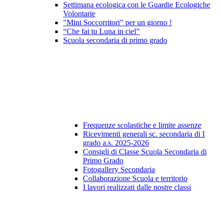
Settimana ecologica con le Guardie Ecologiche
Volontarie
"Mini Soccorritori" per un giorno !
“Che fai tu Luna in ciel”
Scuola secondaria di primo grado
Frequenze scolastiche e limite assenze
Ricevimenti generali sc. secondaria di I
grado a.s. 2025-2026
Consigli di Classe Scuola Secondaria di
Primo Grado
Fotogallery Secondaria
Collaborazione Scuola e territorio
I lavori realizzati dalle nostre classi