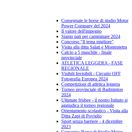
Consegnate le borse di studio Motor
Power Company del 2024
Il valore dell'impegno
Siamo nati per camminare 2024
Concorso "Il tema migliore"
Visita alla ditta Salati e Montepietra
Calcio a 5 maschile - finale
provinciale
ATLETICA LEGGERA - FASE
REGIONALE
Visibili Invisibili - Circuito OFF
Fotografia Europea 2024
Competizioni di atletica leggera
Torneo provinciale di Badminton
2024
Ultimate frisbee - il nostro Istituto si
aggiudica il torneo regionale
Orientamento scolastico - Visita alla
Ditta Zapi di Poviglio
Sport senza barriere - 4 dicembre
2023
Consegna Borse di Studio Motor