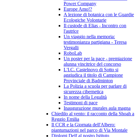
Power Company
Europe Amo!?
A lezione di botanica con le Guardie
Ecologiche Volontarie
Il custode di Elias - Incontro con
l'autrice
Un viaggio nella memoria:
testimonianza partigiana - Teresa
Vergalli
RoboLab
Un poster per la pace - premiazione
alunna vincitrice del concorso
L'I.C. Castelnovo di Sotto si
aggiudica il titolo di Campione
Provinciale di Badminton
La Polizia a scuola per parlare di
sicurezza cibernetica
In nome della Legalità
Testimoni di pace
Inaugurazione murales aula magna
Chiedilo al vento: il racconto della Shoah a
Reggio Emilia
Il CCR e la Giornata dell'Albero:
piantumazioni nel parco di Via Montale
Diplomi Delf al nostro Istituto