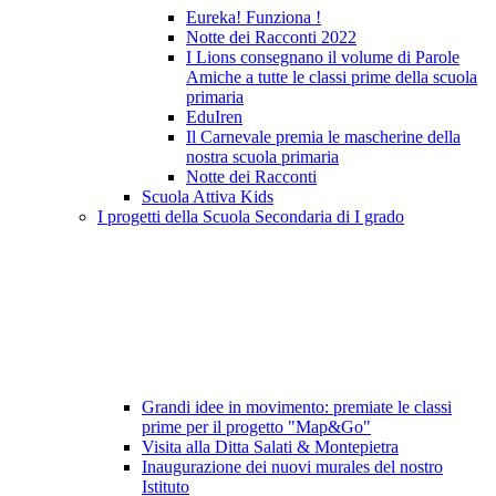
Eureka! Funziona !
Notte dei Racconti 2022
I Lions consegnano il volume di Parole
Amiche a tutte le classi prime della scuola
primaria
EduIren
Il Carnevale premia le mascherine della
nostra scuola primaria
Notte dei Racconti
Scuola Attiva Kids
I progetti della Scuola Secondaria di I grado
Grandi idee in movimento: premiate le classi
prime per il progetto "Map&Go"
Visita alla Ditta Salati & Montepietra
Inaugurazione dei nuovi murales del nostro
Istituto