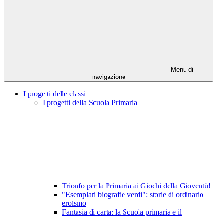
Menu di
navigazione
I progetti delle classi
I progetti della Scuola Primaria
Trionfo per la Primaria ai Giochi della Gioventù!
"Esemplari biografie verdi": storie di ordinario
eroismo
Fantasia di carta: la Scuola primaria e il