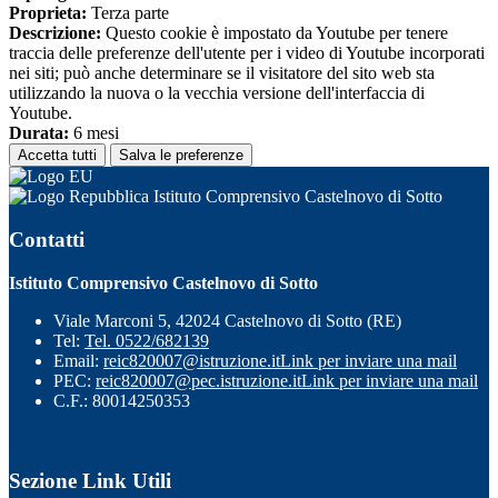
Proprieta:
Terza parte
Descrizione:
Questo cookie è impostato da Youtube per tenere
traccia delle preferenze dell'utente per i video di Youtube incorporati
nei siti; può anche determinare se il visitatore del sito web sta
utilizzando la nuova o la vecchia versione dell'interfaccia di
Youtube.
Durata:
6 mesi
Accetta tutti
Salva le preferenze
Istituto Comprensivo Castelnovo di Sotto
Contatti
Istituto Comprensivo Castelnovo di Sotto
Viale Marconi 5, 42024 Castelnovo di Sotto (RE)
Tel:
Tel. 0522/682139
Email:
reic820007@istruzione.it
Link per inviare una mail
PEC:
reic820007@pec.istruzione.it
Link per inviare una mail
C.F.: 80014250353
Sezione Link Utili