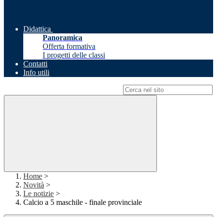
Didattica
Panoramica
Offerta formativa
I progetti delle classi
Contatti
Info utili
Campo di ricerca per le pagine del sito
Home
>
Novità
>
Le notizie
>
Calcio a 5 maschile - finale provinciale