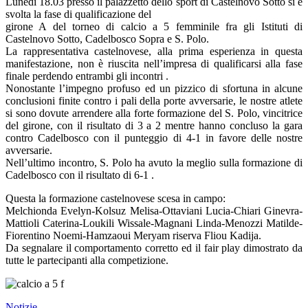
Lunedì 18.03 presso il palazzetto dello sport di Castelnovo Sotto si è
svolta la fase di qualificazione del
girone A del torneo di calcio a 5 femminile fra gli Istituti di
Castelnovo Sotto, Cadelbosco Sopra e S. Polo.
La rappresentativa castelnovese, alla prima esperienza in questa
manifestazione, non è riuscita nell’impresa di qualificarsi alla fase
finale perdendo entrambi gli incontri .
Nonostante l’impegno profuso ed un pizzico di sfortuna in alcune
conclusioni finite contro i pali della porte avversarie, le nostre atlete
si sono dovute arrendere alla forte formazione del S. Polo, vincitrice
del girone, con il risultato di 3 a 2 mentre hanno concluso la gara
contro Cadelbosco con il punteggio di 4-1 in favore delle nostre
avversarie.
Nell’ultimo incontro, S. Polo ha avuto la meglio sulla formazione di
Cadelbosco con il risultato di 6-1 .
Questa la formazione castelnovese scesa in campo:
Melchionda Evelyn-Kolsuz Melisa-Ottaviani Lucia-Chiari Ginevra-
Mattioli Caterina-Loukili Wissale-Magnani Linda-Menozzi Matilde-
Fiorentino Noemi-Hamzaoui Meryam riserva Fliou Kadija.
Da segnalare il comportamento corretto ed il fair play dimostrato da
tutte le partecipanti alla competizione.
Notizie