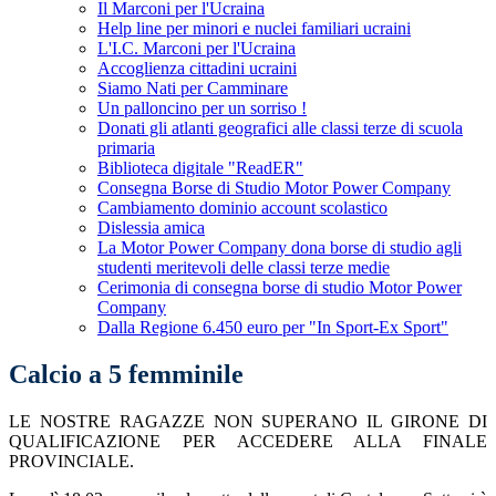
Il Marconi per l'Ucraina
Help line per minori e nuclei familiari ucraini
L'I.C. Marconi per l'Ucraina
Accoglienza cittadini ucraini
Siamo Nati per Camminare
Un palloncino per un sorriso !
Donati gli atlanti geografici alle classi terze di scuola
primaria
Biblioteca digitale "ReadER"
Consegna Borse di Studio Motor Power Company
Cambiamento dominio account scolastico
Dislessia amica
La Motor Power Company dona borse di studio agli
studenti meritevoli delle classi terze medie
Cerimonia di consegna borse di studio Motor Power
Company
Dalla Regione 6.450 euro per "In Sport-Ex Sport"
Calcio a 5 femminile
LE NOSTRE RAGAZZE NON SUPERANO IL GIRONE DI
QUALIFICAZIONE PER ACCEDERE ALLA FINALE
PROVINCIALE.