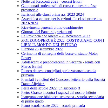
Notte dei Racconti 2023 - cercasi lettori
Campionati studenteschi di corsa campestre - fase
provinciale
Iscrizioni alle classi prime a.s. 2023-2024
Assemblea genitori per iscrizioni alle classi prime a.s.
2023-2024
Ricevimenti generali primo quadrimestre
Giornata del Pane: ringraziamenti
La Provincia che orienta - 26 novembre 2022
#IOLEGGOPERCHÉ 2022, COSTRUIAMO CON I
LIBRI IL MONDO DEL FUTURO
Elezioni 25 settembre 2022
Cerimonia di consegna delle borse di studio Motor
Power
Adolescenti e preadolescenti in vacanza - serata con
Marco Battini
Elenco dei testi consigliati per le vacanze - scuola
primaria
Premiati i vincitori del Concorso letterario della Società
Dante Alighieri
Festa delle scuole 2022: un successo !!
Pietro Grasso incontra i ragazzi del nostro Istituto
Inaugurazione biblioteca scolastica - scuola secondaria
di primo grado
Piano scuola estate 2022 - scuola primaria