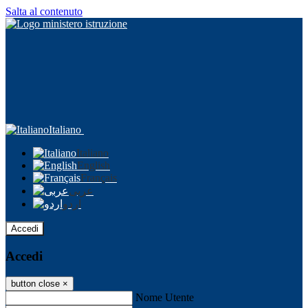
Salta al contenuto
Italiano
Italiano
English
Français
عربى
اردو
Accedi
Accedi
button close
×
Nome Utente