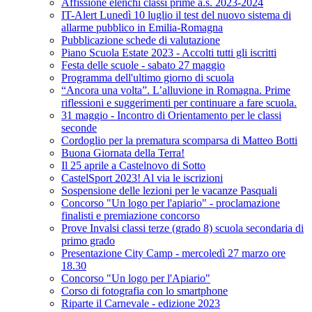
Affissione elenchi classi prime a.s. 2023-2024
IT-Alert Lunedì 10 luglio il test del nuovo sistema di
allarme pubblico in Emilia-Romagna
Pubblicazione schede di valutazione
Piano Scuola Estate 2023 - Accolti tutti gli iscritti
Festa delle scuole - sabato 27 maggio
Programma dell'ultimo giorno di scuola
“Ancora una volta”. L’alluvione in Romagna. Prime
riflessioni e suggerimenti per continuare a fare scuola.
31 maggio - Incontro di Orientamento per le classi
seconde
Cordoglio per la prematura scomparsa di Matteo Botti
Buona Giornata della Terra!
Il 25 aprile a Castelnovo di Sotto
CastelSport 2023! Al via le iscrizioni
Sospensione delle lezioni per le vacanze Pasquali
Concorso "Un logo per l'apiario" - proclamazione
finalisti e premiazione concorso
Prove Invalsi classi terze (grado 8) scuola secondaria di
primo grado
Presentazione City Camp - mercoledì 27 marzo ore
18.30
Concorso "Un logo per l'Apiario"
Corso di fotografia con lo smartphone
Riparte il Carnevale - edizione 2023