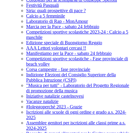
Festività Pasquali
Siria: quali prospettive di pace ?
Calcio a 5 femminile
Laboratorio di Rap - MonAmour
Marcia per la Pace - sabato 24 febbraio
Competizioni sportive scolastiche 2023-24 : Calcio a 5
maschile
Edizione speciale di Buongiorno Reggio
AAA Lettori volontari cercasi !!
Manifestiamo per la Pace - sabato 24 febbraio
Competizioni sportive scolastiche - Fase provinciale di
beach volley
Corsa campestre - fase provinciale
Indizione Elezioni del Consiglio Superiore della
Pubblica Istruzione (CSPI)
"Musica per tutti" - Laboratorio del Progetto Regionale
di promozione della musica
Iniziative natalizie castelnovesi
Vacanze natalizie
#Ioleggoperchè 2023 - Grazie
Iscrizioni alle scuole di ogni ordine e grado a.s. 2024-
2025
Assemblee genitori per iscrizioni alle classi prime a.s.
2024-2025