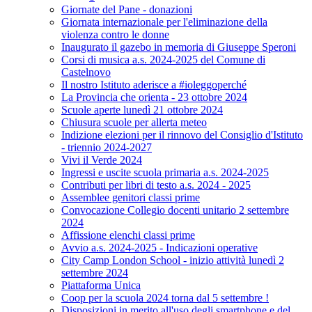
Giornate del Pane - donazioni
Giornata internazionale per l'eliminazione della
violenza contro le donne
Inaugurato il gazebo in memoria di Giuseppe Speroni
Corsi di musica a.s. 2024-2025 del Comune di
Castelnovo
Il nostro Istituto aderisce a #ioleggoperché
La Provincia che orienta - 23 ottobre 2024
Scuole aperte lunedì 21 ottobre 2024
Chiusura scuole per allerta meteo
Indizione elezioni per il rinnovo del Consiglio d'Istituto
- triennio 2024-2027
Vivi il Verde 2024
Ingressi e uscite scuola primaria a.s. 2024-2025
Contributi per libri di testo a.s. 2024 - 2025
Assemblee genitori classi prime
Convocazione Collegio docenti unitario 2 settembre
2024
Affissione elenchi classi prime
Avvio a.s. 2024-2025 - Indicazioni operative
City Camp London School - inizio attività lunedì 2
settembre 2024
Piattaforma Unica
Coop per la scuola 2024 torna dal 5 settembre !
Disposizioni in merito all'uso degli smartphone e del