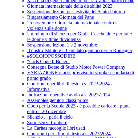
Raccolta di generi alimentari per la Caritas parrocchiale
Giornata internazionale della disabilità 2023
Sospensione lezioni per festività del Santo Patrono
Ringraziamento Giornata del Pane
25 novembre: Giornata internazionale contro la
violenza sulle donne
Un minuto di silenzio per Giulia Cecchettin e per tutte
le donne vittime di violenza
Sospensione lezioni 1 e 2 novembre
Il nostro Istituto e il Comitato genitori per la Romagna
#SOLOIOPOSSODIRE
"Girls Code It Better"
Consegna Borse di Studio Motor Power Company
VARIAZIONE orario provvisorio scuola secondaria di
primo grado
Contributo per libri di testo a.s. 2023-2024 -
Informativa
Indicazioni operative avvio a.s. 2023-2024
Assemblee genitori classi prime
Coop per la Scuola 2023 - è possibile caricare i punti
entro il 20 dicembre
Silenzio ... parla il cielo
Sport senza frontiere
La Caritas raccoglie libri usati
Contributi per i libri di testo a.s. 2023/2024