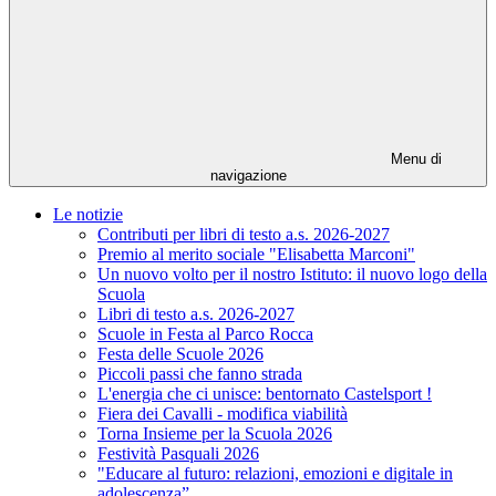
Menu di
navigazione
Le notizie
Contributi per libri di testo a.s. 2026-2027
Premio al merito sociale "Elisabetta Marconi"
Un nuovo volto per il nostro Istituto: il nuovo logo della
Scuola
Libri di testo a.s. 2026-2027
Scuole in Festa al Parco Rocca
Festa delle Scuole 2026
Piccoli passi che fanno strada
L'energia che ci unisce: bentornato Castelsport !
Fiera dei Cavalli - modifica viabilità
Torna Insieme per la Scuola 2026
Festività Pasquali 2026
"Educare al futuro: relazioni, emozioni e digitale in
adolescenza”