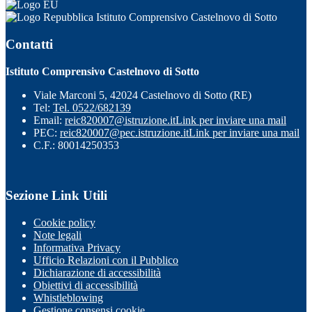
Istituto Comprensivo Castelnovo di Sotto
Contatti
Istituto Comprensivo Castelnovo di Sotto
Viale Marconi 5, 42024 Castelnovo di Sotto (RE)
Tel:
Tel. 0522/682139
Email:
reic820007@istruzione.it
Link per inviare una mail
PEC:
reic820007@pec.istruzione.it
Link per inviare una mail
C.F.: 80014250353
Sezione Link Utili
Cookie policy
Note legali
Informativa Privacy
Ufficio Relazioni con il Pubblico
Dichiarazione di accessibilità
Obiettivi di accessibilità
Whistleblowing
Gestione consensi cookie