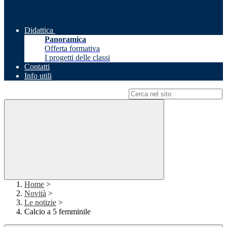
Didattica
Panoramica
Offerta formativa
I progetti delle classi
Contatti
Info utili
Campo di ricerca per le pagine del sito
Home
>
Novità
>
Le notizie
>
Calcio a 5 femminile