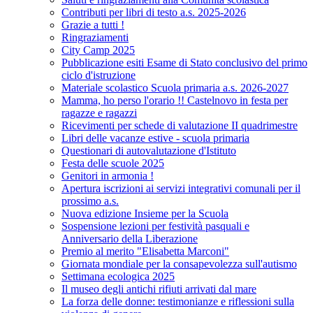
Contributi per libri di testo a.s. 2025-2026
Grazie a tutti !
Ringraziamenti
City Camp 2025
Pubblicazione esiti Esame di Stato conclusivo del primo
ciclo d'istruzione
Materiale scolastico Scuola primaria a.s. 2026-2027
Mamma, ho perso l'orario !! Castelnovo in festa per
ragazze e ragazzi
Ricevimenti per schede di valutazione II quadrimestre
Libri delle vacanze estive - scuola primaria
Questionari di autovalutazione d'Istituto
Festa delle scuole 2025
Genitori in armonia !
Apertura iscrizioni ai servizi integrativi comunali per il
prossimo a.s.
Nuova edizione Insieme per la Scuola
Sospensione lezioni per festività pasquali e
Anniversario della Liberazione
Premio al merito "Elisabetta Marconi"
Giornata mondiale per la consapevolezza sull'autismo
Settimana ecologica 2025
Il museo degli antichi rifiuti arrivati dal mare
La forza delle donne: testimonianze e riflessioni sulla