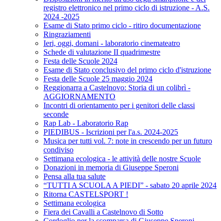
registro elettronico nel primo ciclo di istruzione - A.S.
2024 -2025
Esame di Stato primo ciclo - ritiro documentazione
Ringraziamenti
Ieri, oggi, domani - laboratorio cinemateatro
Schede di valutazione II quadrimestre
Festa delle Scuole 2024
Esame di Stato conclusivo del primo ciclo d'istruzione
Festa delle Scuole 25 maggio 2024
Reggionarra a Castelnovo: Storia di un colibrì -
AGGIORNAMENTO
Incontri di orientamento per i genitori delle classi
seconde
Rap Lab - Laboratorio Rap
PIEDIBUS - Iscrizioni per l'a.s. 2024-2025
Musica per tutti vol. 7: note in crescendo per un futuro
condiviso
Settimana ecologica - le attività delle nostre Scuole
Donazioni in memoria di Giuseppe Speroni
Pensa alla tua salute
“TUTTI A SCUOLA A PIEDI” - sabato 20 aprile 2024
Ritorna CASTELSPORT !
Settimana ecologica
Fiera dei Cavalli a Castelnovo di Sotto
Cordoglio per la scomparsa di Giuseppe Speroni