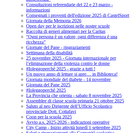
Consultazioni referendarie del 22 e 23 marzo -
informazioni
Consegnati i proventi dell'edizione 2025 di CastelSport
Giornata della Memoria 2026
Open day per le iscrizioni nelle nostre scuole
Raccolta di generi alimentari per la Caritas
“Ogni persona è un valore, ogni differenza è una
ricchezza”
Giornate del Pane - ringraziamenti
Settimana della disabilità
25 novembre 2025 - Giornata internazionale per
l’eliminazione della violenza contro le donne
#Ioleggoperchè 2025 - grazie a tutti !
Un nuovo anno di letture si apre… in Biblioteca!
Giornata mondiale del diabete - 14 novembre
Giornata del Pane 2025
#Ioleggoperchè 2025
La Provincia che orienta - sabato 8 novembre 2025
Assemblee di classe scuola primaria 21 ottobre 2025
Saluto al neo Dirigente dell’Ufficio Scolastico
provinciale Dott. Cottafavi
Coop per la scuola 2025
Avvio a.s. 2025-2026 - indicazioni operative
City Camp - Inizio attività lunedì 1 settembre 2025
Saluti e ringraziamenti alla Comunità scolastica