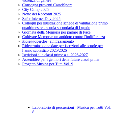
violenza di genere
Consegna proventi CastelSport
City Camp 2025
Notte dei Racconti 2025
Safer Internet Day 2025
Colloqui per illustrazione schede di valutazione primo
quadrimestre - scuola secondaria di I grado
Giornata della Memoria per parlare di Pace
Coltivare Memoria: un antidoto contro l'indifferenza
#Ioleggoperché - ringraziamento
Rideterminazione date per iscrizioni alle scuole per
l’anno scolastico 2025/2026
Iscrizioni alle classi prime a.s. 2026-2027
Assemblee per i genitori delle future classi prime
Progetto Musica per Tutti Vol. 9
Laboratorio di percussioni - Musica per Tutti Vol.
8