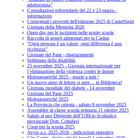
adolescenza”
Consultazioni referendarie del 22 e 23 marzo -
informazioni
Consegnati i proventi dell'edizione 2025 di CastelSport
Giornata della Memoria 2026
Open day per le iscrizioni nelle nostre scuole
Raccolta di generi alimentari per la Caritas
“Ogni persona è un valore, ogni differenza è una
ricchezza”
Giornate del Pane - ringraziamenti
Settimana della disabilità
25 novembre 2025 - Giornata internazionale per
l’eliminazione della violenza contro le donne
#Ioleggoperchè 2025 - grazie a tutti !
Un nuovo anno di letture si apre… in Biblioteca!
Giornata mondiale del diabete - 14 novembre
Giornata del Pane 2025
#Ioleggoperchè 2025
La Provincia che orienta - sabato 8 novembre 2025
Assemblee di classe scuola primaria 21 ottobre 2025
Saluto al neo Dirigente dell’Ufficio Scolastico
provinciale Dott. Cottafavi
Coop per la scuola 2025
Avvio a.s. 2025-2026 - indicazioni operative
City Camp - Inizio attività lunedì 1 settembre 2025