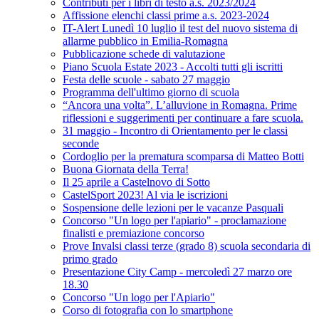
Contributi per i libri di testo a.s. 2023/2024
Affissione elenchi classi prime a.s. 2023-2024
IT-Alert Lunedì 10 luglio il test del nuovo sistema di
allarme pubblico in Emilia-Romagna
Pubblicazione schede di valutazione
Piano Scuola Estate 2023 - Accolti tutti gli iscritti
Festa delle scuole - sabato 27 maggio
Programma dell'ultimo giorno di scuola
“Ancora una volta”. L’alluvione in Romagna. Prime
riflessioni e suggerimenti per continuare a fare scuola.
31 maggio - Incontro di Orientamento per le classi
seconde
Cordoglio per la prematura scomparsa di Matteo Botti
Buona Giornata della Terra!
Il 25 aprile a Castelnovo di Sotto
CastelSport 2023! Al via le iscrizioni
Sospensione delle lezioni per le vacanze Pasquali
Concorso "Un logo per l'apiario" - proclamazione
finalisti e premiazione concorso
Prove Invalsi classi terze (grado 8) scuola secondaria di
primo grado
Presentazione City Camp - mercoledì 27 marzo ore
18.30
Concorso "Un logo per l'Apiario"
Corso di fotografia con lo smartphone