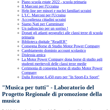
Piano scuola estate 2022 - scuola primaria
Il Marconi per l'Ucraina
Help line per minori e nuclei familiari ucraini
L'I.C. Marconi per l'Ucraina
Accoglienza cittadini ucraini
Siamo Nati per Camminare
Un palloncino per un sorriso !
Donati gli atlanti geografici alle classi terze di scuola
primaria
Biblioteca digitale "ReadER"
Consegna Borse di Studio Motor Power Company
Cambiamento dominio account scolastico
Dislessia amica
La Motor Power Company dona borse di studio agli
studenti meritevoli delle classi terze medie
Cerimonia di consegna borse di studio Motor Power
Company
Dalla Regione 6.450 euro per "In Sport-Ex Sport"
"Musica per tutti" - Laboratorio del
Progetto Regionale di promozione della
musica