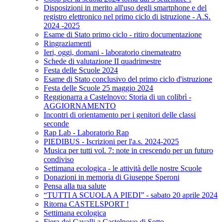
Disposizioni in merito all'uso degli smartphone e del
registro elettronico nel primo ciclo di istruzione - A.S.
2024 -2025
Esame di Stato primo ciclo - ritiro documentazione
Ringraziamenti
Ieri, oggi, domani - laboratorio cinemateatro
Schede di valutazione II quadrimestre
Festa delle Scuole 2024
Esame di Stato conclusivo del primo ciclo d'istruzione
Festa delle Scuole 25 maggio 2024
Reggionarra a Castelnovo: Storia di un colibrì -
AGGIORNAMENTO
Incontri di orientamento per i genitori delle classi
seconde
Rap Lab - Laboratorio Rap
PIEDIBUS - Iscrizioni per l'a.s. 2024-2025
Musica per tutti vol. 7: note in crescendo per un futuro
condiviso
Settimana ecologica - le attività delle nostre Scuole
Donazioni in memoria di Giuseppe Speroni
Pensa alla tua salute
“TUTTI A SCUOLA A PIEDI” - sabato 20 aprile 2024
Ritorna CASTELSPORT !
Settimana ecologica
Fiera dei Cavalli a Castelnovo di Sotto