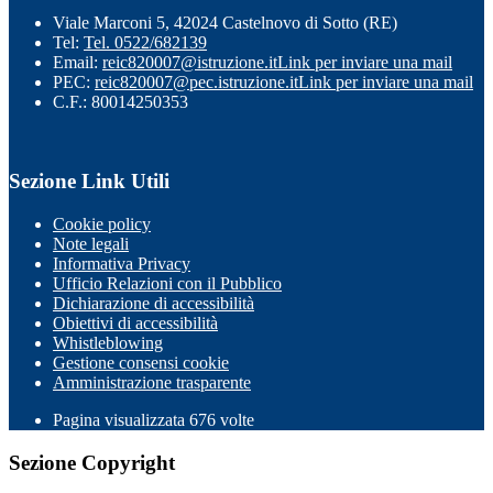
Viale Marconi 5, 42024 Castelnovo di Sotto (RE)
Tel:
Tel. 0522/682139
Email:
reic820007@istruzione.it
Link per inviare una mail
PEC:
reic820007@pec.istruzione.it
Link per inviare una mail
C.F.: 80014250353
Sezione Link Utili
Cookie policy
Note legali
Informativa Privacy
Ufficio Relazioni con il Pubblico
Dichiarazione di accessibilità
Obiettivi di accessibilità
Whistleblowing
Gestione consensi cookie
Amministrazione trasparente
Pagina visualizzata
676
volte
Sezione Copyright