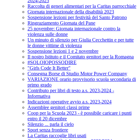
2024-2025
Raccolta di generi alimentari per la Caritas parrocchiale
Giornata internazionale della disabilità 2023
Sospensione lezioni per festività del Santo Patrono
Ringraziamento Giornata del Pane
25 novembre: Giornata internazionale contro la
violenza sulle donne
Un minuto di silenzio per Giulia Cecchettin e per tutte
le donne vittime di violenza
Sospensione lezioni 1 e 2 novembre
Il nostro Istituto e il Comitato genitori per la Romagna
#SOLOIOPOSSODIRE
"Girls Code It Better"
Consegna Borse di Studio Motor Power Company
VARIAZIONE orario provvisorio scuola secondaria di
primo grado
Contributo per libri di testo a.s. 2023-2024 -
Informativa
Indicazioni operative avvio a.s. 2023-2024
Assemblee genitori classi prime
Coop per la Scuola 2023 - è possibile caricare i punti
entro il 20 dicembre
Silenzio ... parla il cielo
Sport senza frontiere
La Caritas raccoglie libri usati