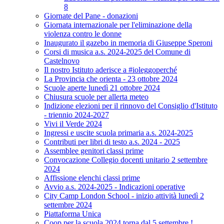
8
Giornate del Pane - donazioni
Giornata internazionale per l'eliminazione della
violenza contro le donne
Inaugurato il gazebo in memoria di Giuseppe Speroni
Corsi di musica a.s. 2024-2025 del Comune di
Castelnovo
Il nostro Istituto aderisce a #ioleggoperché
La Provincia che orienta - 23 ottobre 2024
Scuole aperte lunedì 21 ottobre 2024
Chiusura scuole per allerta meteo
Indizione elezioni per il rinnovo del Consiglio d'Istituto
- triennio 2024-2027
Vivi il Verde 2024
Ingressi e uscite scuola primaria a.s. 2024-2025
Contributi per libri di testo a.s. 2024 - 2025
Assemblee genitori classi prime
Convocazione Collegio docenti unitario 2 settembre
2024
Affissione elenchi classi prime
Avvio a.s. 2024-2025 - Indicazioni operative
City Camp London School - inizio attività lunedì 2
settembre 2024
Piattaforma Unica
Coop per la scuola 2024 torna dal 5 settembre !