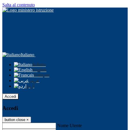
Salta al contenuto
Italiano
Italiano
English
Français
عربى
اردو
Accedi
Accedi
button close
×
Nome Utente