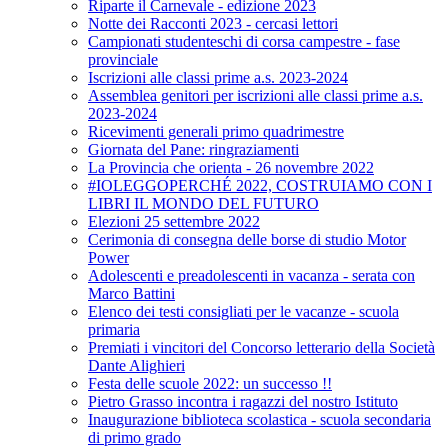
Riparte il Carnevale - edizione 2023
Notte dei Racconti 2023 - cercasi lettori
Campionati studenteschi di corsa campestre - fase
provinciale
Iscrizioni alle classi prime a.s. 2023-2024
Assemblea genitori per iscrizioni alle classi prime a.s.
2023-2024
Ricevimenti generali primo quadrimestre
Giornata del Pane: ringraziamenti
La Provincia che orienta - 26 novembre 2022
#IOLEGGOPERCHÉ 2022, COSTRUIAMO CON I
LIBRI IL MONDO DEL FUTURO
Elezioni 25 settembre 2022
Cerimonia di consegna delle borse di studio Motor
Power
Adolescenti e preadolescenti in vacanza - serata con
Marco Battini
Elenco dei testi consigliati per le vacanze - scuola
primaria
Premiati i vincitori del Concorso letterario della Società
Dante Alighieri
Festa delle scuole 2022: un successo !!
Pietro Grasso incontra i ragazzi del nostro Istituto
Inaugurazione biblioteca scolastica - scuola secondaria
di primo grado