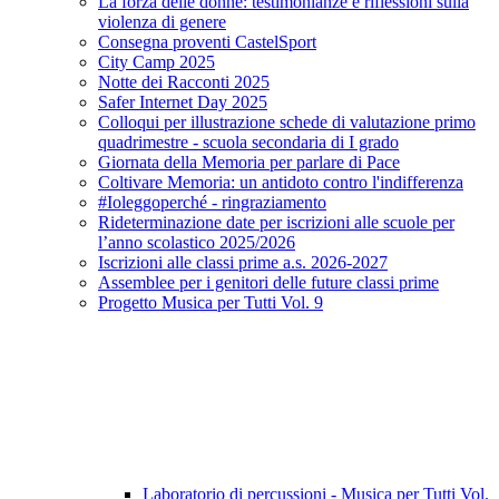
La forza delle donne: testimonianze e riflessioni sulla
violenza di genere
Consegna proventi CastelSport
City Camp 2025
Notte dei Racconti 2025
Safer Internet Day 2025
Colloqui per illustrazione schede di valutazione primo
quadrimestre - scuola secondaria di I grado
Giornata della Memoria per parlare di Pace
Coltivare Memoria: un antidoto contro l'indifferenza
#Ioleggoperché - ringraziamento
Rideterminazione date per iscrizioni alle scuole per
l’anno scolastico 2025/2026
Iscrizioni alle classi prime a.s. 2026-2027
Assemblee per i genitori delle future classi prime
Progetto Musica per Tutti Vol. 9
Laboratorio di percussioni - Musica per Tutti Vol.