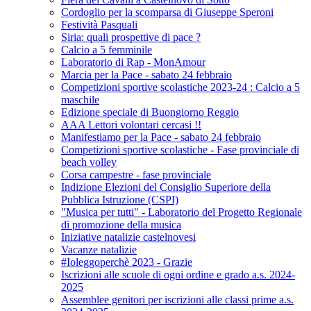
Cordoglio per la scomparsa di Giuseppe Speroni
Festività Pasquali
Siria: quali prospettive di pace ?
Calcio a 5 femminile
Laboratorio di Rap - MonAmour
Marcia per la Pace - sabato 24 febbraio
Competizioni sportive scolastiche 2023-24 : Calcio a 5
maschile
Edizione speciale di Buongiorno Reggio
AAA Lettori volontari cercasi !!
Manifestiamo per la Pace - sabato 24 febbraio
Competizioni sportive scolastiche - Fase provinciale di
beach volley
Corsa campestre - fase provinciale
Indizione Elezioni del Consiglio Superiore della
Pubblica Istruzione (CSPI)
"Musica per tutti" - Laboratorio del Progetto Regionale
di promozione della musica
Iniziative natalizie castelnovesi
Vacanze natalizie
#Ioleggoperchè 2023 - Grazie
Iscrizioni alle scuole di ogni ordine e grado a.s. 2024-
2025
Assemblee genitori per iscrizioni alle classi prime a.s.