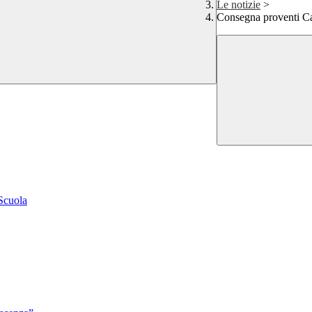
Le notizie
>
Consegna proventi Ca
 Scuola