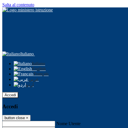
Salta al contenuto
Italiano
Italiano
English
Français
عربى
اردو
Accedi
Accedi
button close
×
Nome Utente