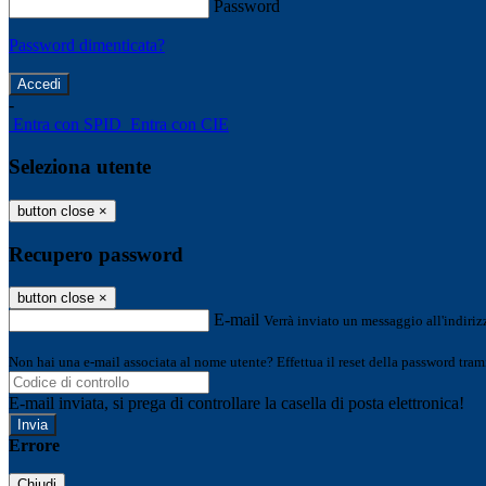
Password
Password dimenticata?
-
Entra con SPID
Entra con CIE
Seleziona utente
button close
×
Recupero password
button close
×
E-mail
Verrà inviato un messaggio all'indirizz
Non hai una e-mail associata al nome utente? Effettua il reset della password tram
E-mail inviata, si prega di controllare la casella di posta elettronica!
Errore
Chiudi