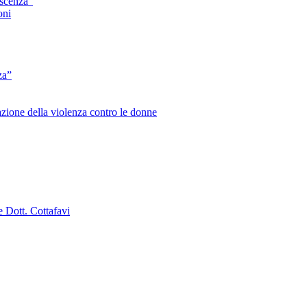
escenza”
oni
za”
zione della violenza contro le donne
e Dott. Cottafavi