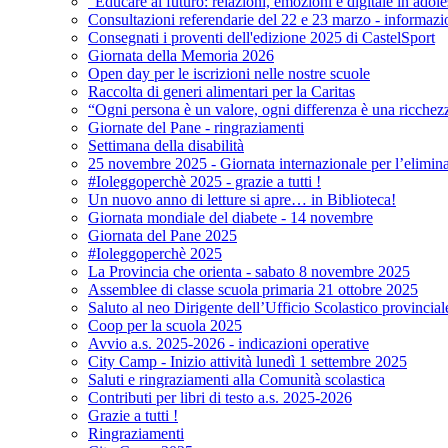
"Educare al futuro: relazioni, emozioni e digitale in adol
Consultazioni referendarie del 22 e 23 marzo - informazi
Consegnati i proventi dell'edizione 2025 di CastelSport
Giornata della Memoria 2026
Open day per le iscrizioni nelle nostre scuole
Raccolta di generi alimentari per la Caritas
“Ogni persona è un valore, ogni differenza è una ricchez
Giornate del Pane - ringraziamenti
Settimana della disabilità
25 novembre 2025 - Giornata internazionale per l’elimina
#Ioleggoperchè 2025 - grazie a tutti !
Un nuovo anno di letture si apre… in Biblioteca!
Giornata mondiale del diabete - 14 novembre
Giornata del Pane 2025
#Ioleggoperchè 2025
La Provincia che orienta - sabato 8 novembre 2025
Assemblee di classe scuola primaria 21 ottobre 2025
Saluto al neo Dirigente dell’Ufficio Scolastico provincial
Coop per la scuola 2025
Avvio a.s. 2025-2026 - indicazioni operative
City Camp - Inizio attività lunedì 1 settembre 2025
Saluti e ringraziamenti alla Comunità scolastica
Contributi per libri di testo a.s. 2025-2026
Grazie a tutti !
Ringraziamenti