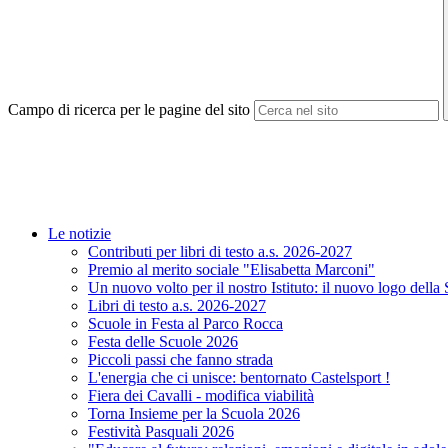
Campo di ricerca per le pagine del sito
Le notizie
Contributi per libri di testo a.s. 2026-2027
Premio al merito sociale "Elisabetta Marconi"
Un nuovo volto per il nostro Istituto: il nuovo logo della
Libri di testo a.s. 2026-2027
Scuole in Festa al Parco Rocca
Festa delle Scuole 2026
Piccoli passi che fanno strada
L'energia che ci unisce: bentornato Castelsport !
Fiera dei Cavalli - modifica viabilità
Torna Insieme per la Scuola 2026
Festività Pasquali 2026