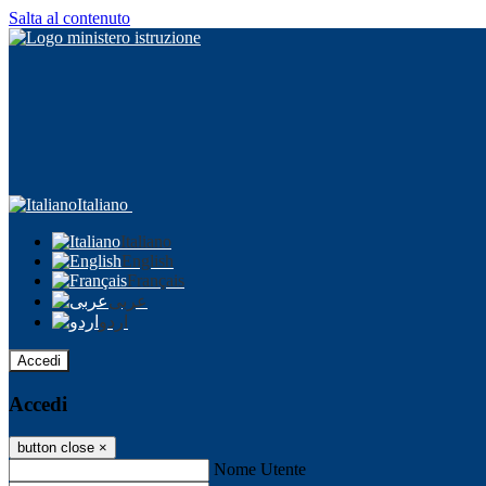
Salta al contenuto
Italiano
Italiano
English
Français
عربى
اردو
Accedi
Accedi
button close
×
Nome Utente