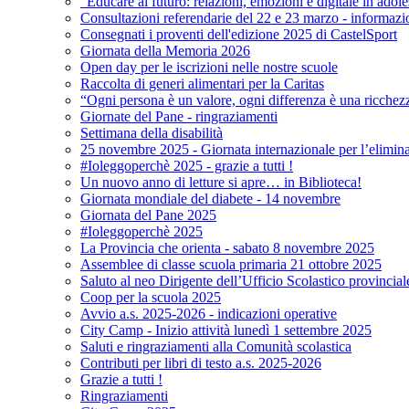
"Educare al futuro: relazioni, emozioni e digitale in adol
Consultazioni referendarie del 22 e 23 marzo - informazi
Consegnati i proventi dell'edizione 2025 di CastelSport
Giornata della Memoria 2026
Open day per le iscrizioni nelle nostre scuole
Raccolta di generi alimentari per la Caritas
“Ogni persona è un valore, ogni differenza è una ricchez
Giornate del Pane - ringraziamenti
Settimana della disabilità
25 novembre 2025 - Giornata internazionale per l’elimina
#Ioleggoperchè 2025 - grazie a tutti !
Un nuovo anno di letture si apre… in Biblioteca!
Giornata mondiale del diabete - 14 novembre
Giornata del Pane 2025
#Ioleggoperchè 2025
La Provincia che orienta - sabato 8 novembre 2025
Assemblee di classe scuola primaria 21 ottobre 2025
Saluto al neo Dirigente dell’Ufficio Scolastico provincial
Coop per la scuola 2025
Avvio a.s. 2025-2026 - indicazioni operative
City Camp - Inizio attività lunedì 1 settembre 2025
Saluti e ringraziamenti alla Comunità scolastica
Contributi per libri di testo a.s. 2025-2026
Grazie a tutti !
Ringraziamenti