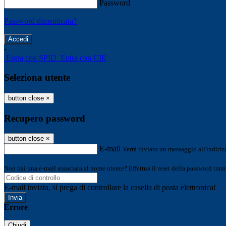
Password
Password dimenticata?
-
Entra con SPID
Entra con CIE
Seleziona utente
button close
×
Recupero password
button close
×
E-mail
Verrà inviato un messaggio all'indirizz
Non hai una e-mail associata al nome utente? Effettua il reset della password tram
E-mail inviata, si prega di controllare la casella di posta elettronica!
Errore
Chiudi