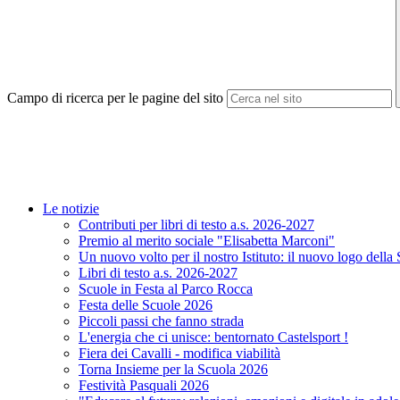
Campo di ricerca per le pagine del sito
Le notizie
Contributi per libri di testo a.s. 2026-2027
Premio al merito sociale "Elisabetta Marconi"
Un nuovo volto per il nostro Istituto: il nuovo logo della
Libri di testo a.s. 2026-2027
Scuole in Festa al Parco Rocca
Festa delle Scuole 2026
Piccoli passi che fanno strada
L'energia che ci unisce: bentornato Castelsport !
Fiera dei Cavalli - modifica viabilità
Torna Insieme per la Scuola 2026
Festività Pasquali 2026