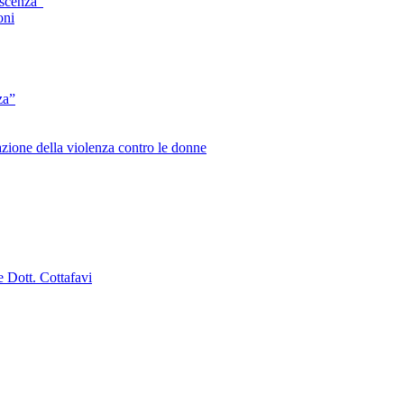
escenza”
oni
za”
zione della violenza contro le donne
e Dott. Cottafavi