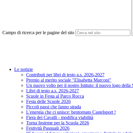
Campo di ricerca per le pagine del sito
Le notizie
Contributi per libri di testo a.s. 2026-2027
Premio al merito sociale "Elisabetta Marconi"
Un nuovo volto per il nostro Istituto: il nuovo logo della
Libri di testo a.s. 2026-2027
Scuole in Festa al Parco Rocca
Festa delle Scuole 2026
Piccoli passi che fanno strada
L'energia che ci unisce: bentornato Castelsport !
Fiera dei Cavalli - modifica viabilità
Torna Insieme per la Scuola 2026
Festività Pasquali 2026