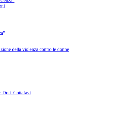
escenza”
oni
za”
zione della violenza contro le donne
e Dott. Cottafavi