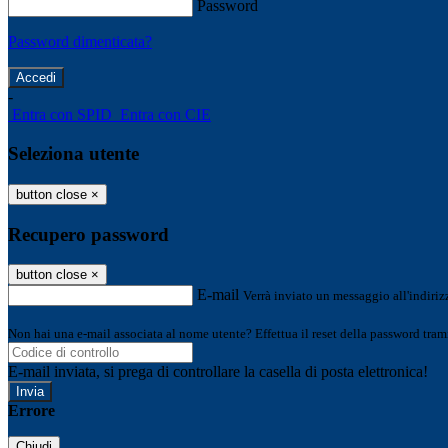
Password
Password dimenticata?
-
Entra con SPID
Entra con CIE
Seleziona utente
button close
×
Recupero password
button close
×
E-mail
Verrà inviato un messaggio all'indirizz
Non hai una e-mail associata al nome utente? Effettua il reset della password tram
E-mail inviata, si prega di controllare la casella di posta elettronica!
Errore
Chiudi