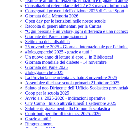
"Educare al futuro: relazioni, emozioni e digitale in adol
Consultazioni referendarie del 22 e 23 marzo - informazi
Consegnati i proventi dell'edizione 2025 di CastelSport
Giornata della Memoria 2026
Open day per le iscrizioni nelle nostre scuole
Raccolta di generi alimentari per la Caritas
“Ogni persona è un valore, ogni differenza è una ricchez
Giornate del Pane - ringraziamenti
Settimana della disabilità
25 novembre 2025 - Giornata internazionale per l’elimina
#Ioleggoperchè 2025 - grazie a tutti !
Un nuovo anno di letture si apre… in Biblioteca!
Giornata mondiale del diabete - 14 novembre
Giornata del Pane 2025
#Ioleggoperchè 2025
La Provincia che orienta - sabato 8 novembre 2025
Assemblee di classe scuola primaria 21 ottobre 2025
Saluto al neo Dirigente dell’Ufficio Scolastico provincial
Coop per la scuola 2025
Avvio a.s. 2025-2026 - indicazioni operative
City Camp - Inizio attività lunedì 1 settembre 2025
Saluti e ringraziamenti alla Comunità scolastica
Contributi per libri di testo a.s. 2025-2026
Grazie a tutti !
Ringraziamenti