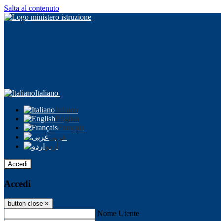
Salta al contenuto
Italiano
Italiano
English
Français
عربى
اردو
Accedi
Accedi
button close
×
Nome Utente