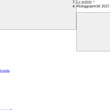
Le notizie
>
#Ioleggoperchè 2025
 Scuola