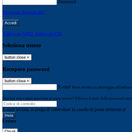
Password
Password dimenticata?
-
Entra con SPID
Entra con CIE
Seleziona utente
button close
×
Recupero password
button close
×
E-mail
Verrà inviato un messaggio all'indirizz
Non hai una e-mail associata al nome utente? Effettua il reset della password tram
E-mail inviata, si prega di controllare la casella di posta elettronica!
Errore
Chiudi