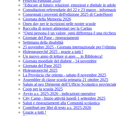
Festività Pasquali 2026
"Educare al futuro: relazioni, emozioni e digitale in adol
Consultazioni referendarie del 22 e 23 marzo - informazi
Consegnati i proventi dell'edizione 2025 di CastelSport
Giornata della Memoria 2026
Open day per le iscrizioni nelle nostre scuole
Raccolta di generi alimentari per la Caritas
“Ogni persona è un valore, ogni differenza è una ricchez
Giornate del Pane - ringraziamenti
Settimana della disabilità
25 novembre 2025 - Giornata internazionale per l’elimina
#Ioleggoperchè 2025 - grazie a tutti !
Un nuovo anno di letture si apre… in Biblioteca!
Giornata mondiale del diabete - 14 novembre
Giornata del Pane 2025
#Ioleggoperchè 2025
La Provincia che orienta - sabato 8 novembre 2025
Assemblee di classe scuola primaria 21 ottobre 2025
Saluto al neo Dirigente dell’Ufficio Scolastico provincial
Coop per la scuola 2025
Avvio a.s. 2025-2026 - indicazioni operative
City Camp - Inizio attività lunedì 1 settembre 2025
Saluti e ringraziamenti alla Comunità scolastica
Contributi per libri di testo a.s. 2025-2026
Grazie a tutti !