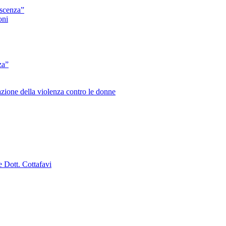
escenza”
oni
za”
zione della violenza contro le donne
e Dott. Cottafavi