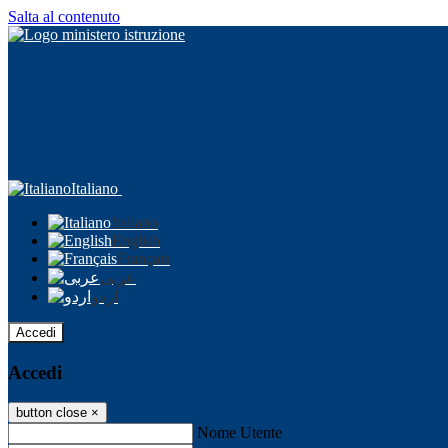
Salta al contenuto
Italiano
Italiano
English
Français
عربى
اردو
Accedi
Accedi
button close
×
Nome Utente