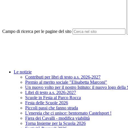
Campo di ricerca per le pagine del sito
Le notizie
Contributi per libri di testo a.s. 2026-2027
Premio al merito sociale "Elisabetta Marconi"
Un nuovo volto per il nostro Istituto: il nuovo logo della
Libri di testo a.s. 2026-2027
Scuole in Festa al Parco Rocca
Festa delle Scuole 2026
Piccoli passi che fanno strada
L'energia che ci unisce: bentornato Castelsport !
Fiera dei Cavalli - modifica viabilità
Torna Insieme per la Scuola 2026