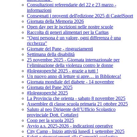
Consultazioni referendarie del 22 e 23 marzo -
informazioni
Consegnati i proventi dell'edizione 2025 di CastelSport
Giornata della Memoria 2026
Open day per le iscrizioni nelle nostre scuole
Raccolta di generi alimentari per la Caritas
“Ogni persona è un valore, ogni differenza è una
ricchezza”
Giornate del Pane - ringraziamenti
Settimana della disabilità
25 novembre 2025 - Giornata internazionale per
l’eliminazione della violenza contro le donne
#Ioleggoperchè 2025 - grazie a tutti !
Un nuovo anno di letture si apre… in Biblioteca!
Giornata mondiale del diabete - 14 novembre
Giornata del Pane 2025
#Ioleggoperchè 2025
La Provincia che orienta - sabato 8 novembre 2025
Assemblee di classe scuola primaria 21 ottobre 2025
Saluto al neo Dirigente dell’Ufficio Scolastico
provinciale Dott. Cottafavi
Coop per la scuola 2025
Avvio a.s. 2025-2026 - indicazioni operative
City Camp - Inizio attività lunedì 1 settembre 2025
Saluti e ringraziamenti alla Comunità scolastica