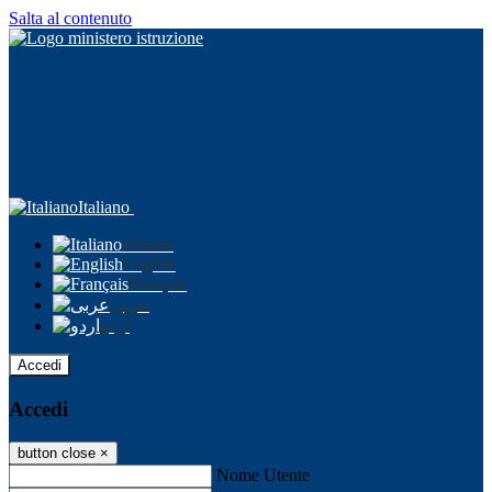
Salta al contenuto
Italiano
Italiano
English
Français
عربى
اردو
Accedi
Accedi
button close
×
Nome Utente