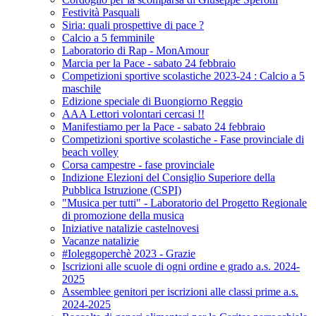
Festività Pasquali
Siria: quali prospettive di pace ?
Calcio a 5 femminile
Laboratorio di Rap - MonAmour
Marcia per la Pace - sabato 24 febbraio
Competizioni sportive scolastiche 2023-24 : Calcio a 5
maschile
Edizione speciale di Buongiorno Reggio
AAA Lettori volontari cercasi !!
Manifestiamo per la Pace - sabato 24 febbraio
Competizioni sportive scolastiche - Fase provinciale di
beach volley
Corsa campestre - fase provinciale
Indizione Elezioni del Consiglio Superiore della
Pubblica Istruzione (CSPI)
"Musica per tutti" - Laboratorio del Progetto Regionale
di promozione della musica
Iniziative natalizie castelnovesi
Vacanze natalizie
#Ioleggoperchè 2023 - Grazie
Iscrizioni alle scuole di ogni ordine e grado a.s. 2024-
2025
Assemblee genitori per iscrizioni alle classi prime a.s.
2024-2025