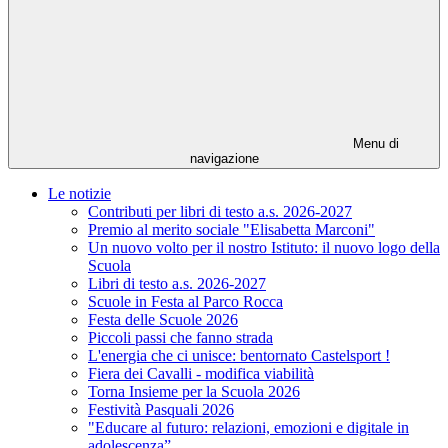
Menu di
navigazione
Le notizie
Contributi per libri di testo a.s. 2026-2027
Premio al merito sociale "Elisabetta Marconi"
Un nuovo volto per il nostro Istituto: il nuovo logo della
Scuola
Libri di testo a.s. 2026-2027
Scuole in Festa al Parco Rocca
Festa delle Scuole 2026
Piccoli passi che fanno strada
L'energia che ci unisce: bentornato Castelsport !
Fiera dei Cavalli - modifica viabilità
Torna Insieme per la Scuola 2026
Festività Pasquali 2026
"Educare al futuro: relazioni, emozioni e digitale in
adolescenza”