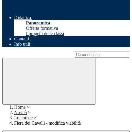
Didattica
Panoramica
Offerta formativa
I progetti delle classi
Contatti
Info utili
Campo di ricerca per le pagine del sito
Home
>
Novità
>
Le notizie
>
Fiera dei Cavalli - modifica viabilità