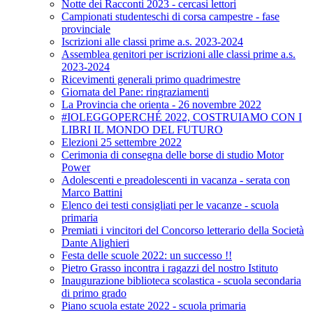
Notte dei Racconti 2023 - cercasi lettori
Campionati studenteschi di corsa campestre - fase
provinciale
Iscrizioni alle classi prime a.s. 2023-2024
Assemblea genitori per iscrizioni alle classi prime a.s.
2023-2024
Ricevimenti generali primo quadrimestre
Giornata del Pane: ringraziamenti
La Provincia che orienta - 26 novembre 2022
#IOLEGGOPERCHÉ 2022, COSTRUIAMO CON I
LIBRI IL MONDO DEL FUTURO
Elezioni 25 settembre 2022
Cerimonia di consegna delle borse di studio Motor
Power
Adolescenti e preadolescenti in vacanza - serata con
Marco Battini
Elenco dei testi consigliati per le vacanze - scuola
primaria
Premiati i vincitori del Concorso letterario della Società
Dante Alighieri
Festa delle scuole 2022: un successo !!
Pietro Grasso incontra i ragazzi del nostro Istituto
Inaugurazione biblioteca scolastica - scuola secondaria
di primo grado
Piano scuola estate 2022 - scuola primaria