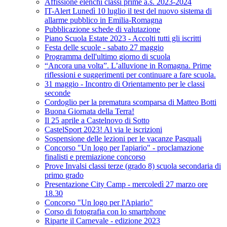
Affissione elenchi classi prime a.s. 2023-2024
IT-Alert Lunedì 10 luglio il test del nuovo sistema di
allarme pubblico in Emilia-Romagna
Pubblicazione schede di valutazione
Piano Scuola Estate 2023 - Accolti tutti gli iscritti
Festa delle scuole - sabato 27 maggio
Programma dell'ultimo giorno di scuola
“Ancora una volta”. L’alluvione in Romagna. Prime
riflessioni e suggerimenti per continuare a fare scuola.
31 maggio - Incontro di Orientamento per le classi
seconde
Cordoglio per la prematura scomparsa di Matteo Botti
Buona Giornata della Terra!
Il 25 aprile a Castelnovo di Sotto
CastelSport 2023! Al via le iscrizioni
Sospensione delle lezioni per le vacanze Pasquali
Concorso "Un logo per l'apiario" - proclamazione
finalisti e premiazione concorso
Prove Invalsi classi terze (grado 8) scuola secondaria di
primo grado
Presentazione City Camp - mercoledì 27 marzo ore
18.30
Concorso "Un logo per l'Apiario"
Corso di fotografia con lo smartphone
Riparte il Carnevale - edizione 2023