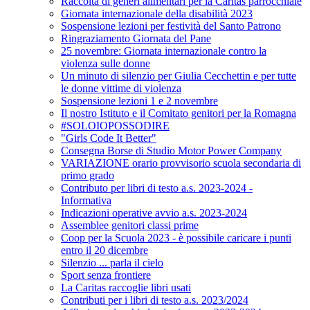
Raccolta di generi alimentari per la Caritas parrocchiale
Giornata internazionale della disabilità 2023
Sospensione lezioni per festività del Santo Patrono
Ringraziamento Giornata del Pane
25 novembre: Giornata internazionale contro la
violenza sulle donne
Un minuto di silenzio per Giulia Cecchettin e per tutte
le donne vittime di violenza
Sospensione lezioni 1 e 2 novembre
Il nostro Istituto e il Comitato genitori per la Romagna
#SOLOIOPOSSODIRE
"Girls Code It Better"
Consegna Borse di Studio Motor Power Company
VARIAZIONE orario provvisorio scuola secondaria di
primo grado
Contributo per libri di testo a.s. 2023-2024 -
Informativa
Indicazioni operative avvio a.s. 2023-2024
Assemblee genitori classi prime
Coop per la Scuola 2023 - è possibile caricare i punti
entro il 20 dicembre
Silenzio ... parla il cielo
Sport senza frontiere
La Caritas raccoglie libri usati
Contributi per i libri di testo a.s. 2023/2024