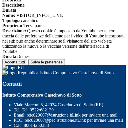
Descrizione
Durata
Nome:
VISITOR_INFO1_LIVE
Tipologia:
analitico
Proprieta:
Terza parte
Descrizione:
Questo cookie è impostato da Youtube per tenere
traccia delle preferenze dell'utente per i video di Youtube incorporati
nei siti; può anche determinare se il visitatore del sito web sta
utilizzando la nuova o la vecchia versione dell'interfaccia di
Youtube.
Durata:
6 mesi
Accetta tutti
Salva le preferenze
Istituto Comprensivo Castelnovo di Sotto
Contatti
Istituto Comprensivo Castelnovo di Sotto
Viale Marconi 5, 42024 Castelnovo di Sotto (RE)
Tel:
Tel. 0522/682139
Email:
reic820007@istruzione.it
Link per inviare una mail
PEC:
reic820007@pec.istruzione.it
Link per inviare una mail
C.F.: 80014250353