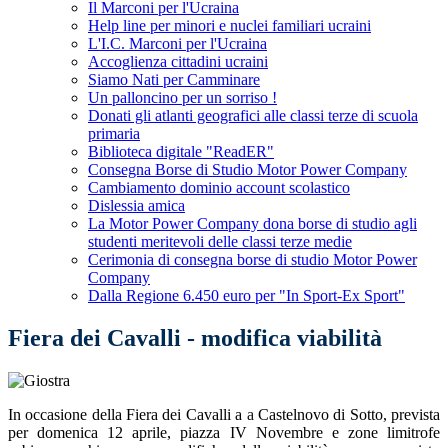
Il Marconi per l'Ucraina
Help line per minori e nuclei familiari ucraini
L'I.C. Marconi per l'Ucraina
Accoglienza cittadini ucraini
Siamo Nati per Camminare
Un palloncino per un sorriso !
Donati gli atlanti geografici alle classi terze di scuola
primaria
Biblioteca digitale "ReadER"
Consegna Borse di Studio Motor Power Company
Cambiamento dominio account scolastico
Dislessia amica
La Motor Power Company dona borse di studio agli
studenti meritevoli delle classi terze medie
Cerimonia di consegna borse di studio Motor Power
Company
Dalla Regione 6.450 euro per "In Sport-Ex Sport"
Fiera dei Cavalli - modifica viabilità
In
occasione della Fiera dei Cavalli a
a
Castelnovo di Sotto, prevista
per domenica 12 aprile, piazza IV Novembre e zone limitrofe