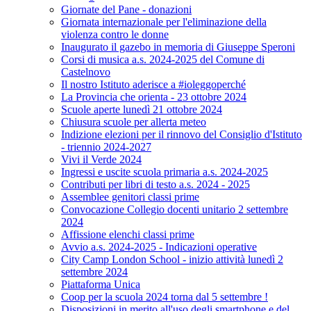
Giornate del Pane - donazioni
Giornata internazionale per l'eliminazione della
violenza contro le donne
Inaugurato il gazebo in memoria di Giuseppe Speroni
Corsi di musica a.s. 2024-2025 del Comune di
Castelnovo
Il nostro Istituto aderisce a #ioleggoperché
La Provincia che orienta - 23 ottobre 2024
Scuole aperte lunedì 21 ottobre 2024
Chiusura scuole per allerta meteo
Indizione elezioni per il rinnovo del Consiglio d'Istituto
- triennio 2024-2027
Vivi il Verde 2024
Ingressi e uscite scuola primaria a.s. 2024-2025
Contributi per libri di testo a.s. 2024 - 2025
Assemblee genitori classi prime
Convocazione Collegio docenti unitario 2 settembre
2024
Affissione elenchi classi prime
Avvio a.s. 2024-2025 - Indicazioni operative
City Camp London School - inizio attività lunedì 2
settembre 2024
Piattaforma Unica
Coop per la scuola 2024 torna dal 5 settembre !
Disposizioni in merito all'uso degli smartphone e del