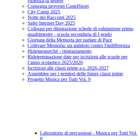
violenza di genere
Consegna proventi CastelSport
City Camp 2025
Notte dei Racconti 2025
Safer Internet Day 2025
Colloqui per illustrazione schede di valutazione primo
quadrimestre - scuola secondaria di I grado
Giornata della Memoria per parlare di Pace
Coltivare Memoria: un antidoto contro l'indifferenza
#Ioleggoperché - ringraziamento
Rideterminazione date per iscrizioni alle scuole per
l’anno scolastico 2025/2026
Iscrizioni alle classi prime a.s. 2026-2027
Assemblee per i genitori delle future classi prime
Progetto Musica per Tutti Vol. 9
Laboratorio di percussioni - Musica per Tutti Vol.
8