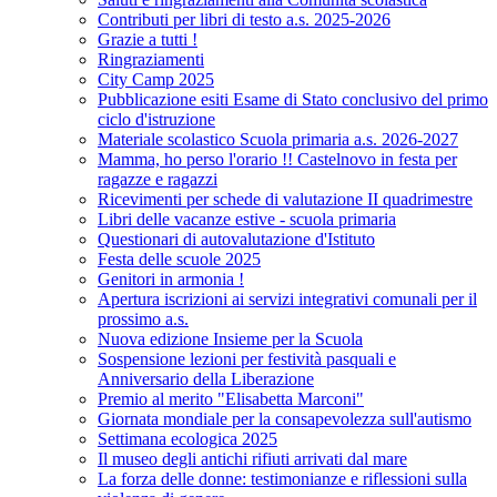
Contributi per libri di testo a.s. 2025-2026
Grazie a tutti !
Ringraziamenti
City Camp 2025
Pubblicazione esiti Esame di Stato conclusivo del primo
ciclo d'istruzione
Materiale scolastico Scuola primaria a.s. 2026-2027
Mamma, ho perso l'orario !! Castelnovo in festa per
ragazze e ragazzi
Ricevimenti per schede di valutazione II quadrimestre
Libri delle vacanze estive - scuola primaria
Questionari di autovalutazione d'Istituto
Festa delle scuole 2025
Genitori in armonia !
Apertura iscrizioni ai servizi integrativi comunali per il
prossimo a.s.
Nuova edizione Insieme per la Scuola
Sospensione lezioni per festività pasquali e
Anniversario della Liberazione
Premio al merito "Elisabetta Marconi"
Giornata mondiale per la consapevolezza sull'autismo
Settimana ecologica 2025
Il museo degli antichi rifiuti arrivati dal mare
La forza delle donne: testimonianze e riflessioni sulla