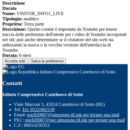
Descrizione
Durata
Nome:
VISITOR_INFO1_LIVE
Tipologia:
analitico
Proprieta:
Terza parte
Descrizione:
Questo cookie è impostato da Youtube per tenere
traccia delle preferenze dell'utente per i video di Youtube incorporati
nei siti; può anche determinare se il visitatore del sito web sta
utilizzando la nuova o la vecchia versione dell'interfaccia di
Youtube.
Durata:
6 mesi
Accetta tutti
Salva le preferenze
Istituto Comprensivo Castelnovo di Sotto
Contatti
Istituto Comprensivo Castelnovo di Sotto
Viale Marconi 5, 42024 Castelnovo di Sotto (RE)
Tel:
Tel. 0522/682139
Email:
reic820007@istruzione.it
Link per inviare una mail
PEC:
reic820007@pec.istruzione.it
Link per inviare una mail
C.F.: 80014250353