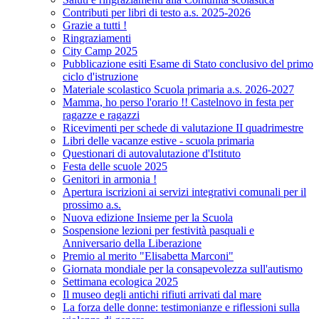
Contributi per libri di testo a.s. 2025-2026
Grazie a tutti !
Ringraziamenti
City Camp 2025
Pubblicazione esiti Esame di Stato conclusivo del primo
ciclo d'istruzione
Materiale scolastico Scuola primaria a.s. 2026-2027
Mamma, ho perso l'orario !! Castelnovo in festa per
ragazze e ragazzi
Ricevimenti per schede di valutazione II quadrimestre
Libri delle vacanze estive - scuola primaria
Questionari di autovalutazione d'Istituto
Festa delle scuole 2025
Genitori in armonia !
Apertura iscrizioni ai servizi integrativi comunali per il
prossimo a.s.
Nuova edizione Insieme per la Scuola
Sospensione lezioni per festività pasquali e
Anniversario della Liberazione
Premio al merito "Elisabetta Marconi"
Giornata mondiale per la consapevolezza sull'autismo
Settimana ecologica 2025
Il museo degli antichi rifiuti arrivati dal mare
La forza delle donne: testimonianze e riflessioni sulla