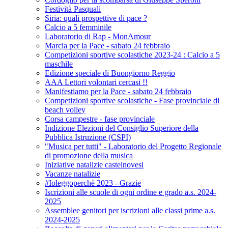
Festività Pasquali
Siria: quali prospettive di pace ?
Calcio a 5 femminile
Laboratorio di Rap - MonAmour
Marcia per la Pace - sabato 24 febbraio
Competizioni sportive scolastiche 2023-24 : Calcio a 5
maschile
Edizione speciale di Buongiorno Reggio
AAA Lettori volontari cercasi !!
Manifestiamo per la Pace - sabato 24 febbraio
Competizioni sportive scolastiche - Fase provinciale di
beach volley
Corsa campestre - fase provinciale
Indizione Elezioni del Consiglio Superiore della
Pubblica Istruzione (CSPI)
"Musica per tutti" - Laboratorio del Progetto Regionale
di promozione della musica
Iniziative natalizie castelnovesi
Vacanze natalizie
#Ioleggoperchè 2023 - Grazie
Iscrizioni alle scuole di ogni ordine e grado a.s. 2024-
2025
Assemblee genitori per iscrizioni alle classi prime a.s.
2024-2025