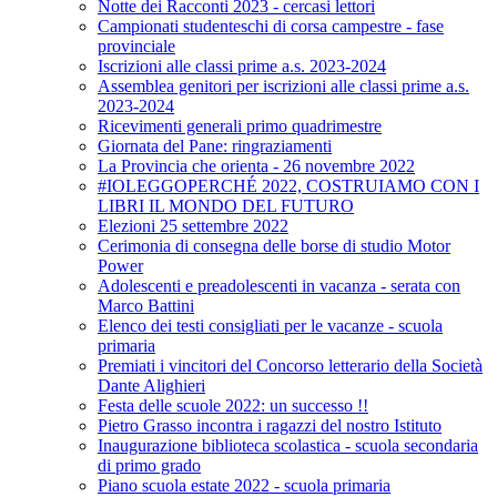
Notte dei Racconti 2023 - cercasi lettori
Campionati studenteschi di corsa campestre - fase
provinciale
Iscrizioni alle classi prime a.s. 2023-2024
Assemblea genitori per iscrizioni alle classi prime a.s.
2023-2024
Ricevimenti generali primo quadrimestre
Giornata del Pane: ringraziamenti
La Provincia che orienta - 26 novembre 2022
#IOLEGGOPERCHÉ 2022, COSTRUIAMO CON I
LIBRI IL MONDO DEL FUTURO
Elezioni 25 settembre 2022
Cerimonia di consegna delle borse di studio Motor
Power
Adolescenti e preadolescenti in vacanza - serata con
Marco Battini
Elenco dei testi consigliati per le vacanze - scuola
primaria
Premiati i vincitori del Concorso letterario della Società
Dante Alighieri
Festa delle scuole 2022: un successo !!
Pietro Grasso incontra i ragazzi del nostro Istituto
Inaugurazione biblioteca scolastica - scuola secondaria
di primo grado
Piano scuola estate 2022 - scuola primaria