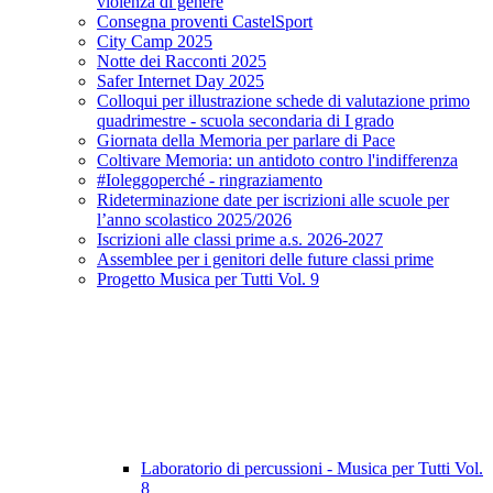
violenza di genere
Consegna proventi CastelSport
City Camp 2025
Notte dei Racconti 2025
Safer Internet Day 2025
Colloqui per illustrazione schede di valutazione primo
quadrimestre - scuola secondaria di I grado
Giornata della Memoria per parlare di Pace
Coltivare Memoria: un antidoto contro l'indifferenza
#Ioleggoperché - ringraziamento
Rideterminazione date per iscrizioni alle scuole per
l’anno scolastico 2025/2026
Iscrizioni alle classi prime a.s. 2026-2027
Assemblee per i genitori delle future classi prime
Progetto Musica per Tutti Vol. 9
Laboratorio di percussioni - Musica per Tutti Vol.
8