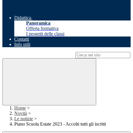
Didattica
Panoramica
Offerta formativa
I progetti delle classi
Contatti
Info utili
Campo di ricerca per le pagine del sito
Home
>
Novità
>
Le notizie
>
Piano Scuola Estate 2023 - Accolti tutti gli iscritti