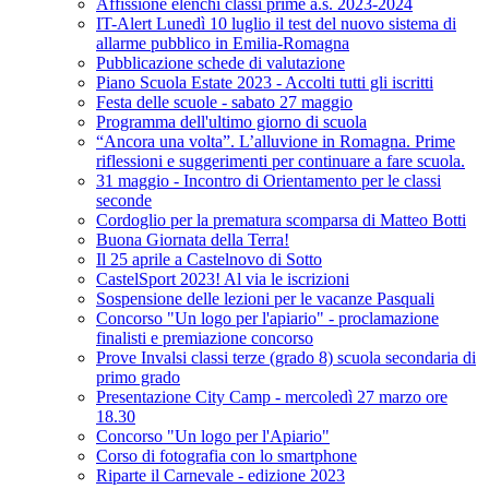
Affissione elenchi classi prime a.s. 2023-2024
IT-Alert Lunedì 10 luglio il test del nuovo sistema di
allarme pubblico in Emilia-Romagna
Pubblicazione schede di valutazione
Piano Scuola Estate 2023 - Accolti tutti gli iscritti
Festa delle scuole - sabato 27 maggio
Programma dell'ultimo giorno di scuola
“Ancora una volta”. L’alluvione in Romagna. Prime
riflessioni e suggerimenti per continuare a fare scuola.
31 maggio - Incontro di Orientamento per le classi
seconde
Cordoglio per la prematura scomparsa di Matteo Botti
Buona Giornata della Terra!
Il 25 aprile a Castelnovo di Sotto
CastelSport 2023! Al via le iscrizioni
Sospensione delle lezioni per le vacanze Pasquali
Concorso "Un logo per l'apiario" - proclamazione
finalisti e premiazione concorso
Prove Invalsi classi terze (grado 8) scuola secondaria di
primo grado
Presentazione City Camp - mercoledì 27 marzo ore
18.30
Concorso "Un logo per l'Apiario"
Corso di fotografia con lo smartphone
Riparte il Carnevale - edizione 2023