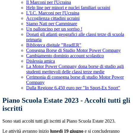
Il Marconi per l'Ucraina
Help line per minori e nuclei familiari ucraini
L'I.C. Marconi per l'Ucraina
Accoglienza cittadini ucraini
Siamo Nati per Camminare
Un palloncino per un sorriso !
Donati gli atlanti geografici alle classi terze di scuola
primaria
Biblioteca digitale "ReadER"
Consegna Borse di Studio Motor Power Company
Cambiamento dominio account scolastico
Dislessia amica
La Motor Power Company dona borse di studio agli
studenti meritevoli delle classi terze medie
Cerimonia di consegna borse di studio Motor Power
Company
Dalla Regione 6.450 euro per "In Sport-Ex Sport"
Piano Scuola Estate 2023 - Accolti tutti gli
iscritti
Sono stati accolti tutti gli iscritti al Piano Scuola Estate 2023.
Le attività avranno inizio
lunedì 19 giugno
e si concluderanno