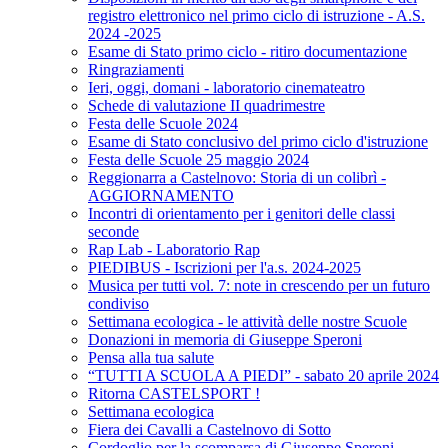
registro elettronico nel primo ciclo di istruzione - A.S.
2024 -2025
Esame di Stato primo ciclo - ritiro documentazione
Ringraziamenti
Ieri, oggi, domani - laboratorio cinemateatro
Schede di valutazione II quadrimestre
Festa delle Scuole 2024
Esame di Stato conclusivo del primo ciclo d'istruzione
Festa delle Scuole 25 maggio 2024
Reggionarra a Castelnovo: Storia di un colibrì -
AGGIORNAMENTO
Incontri di orientamento per i genitori delle classi
seconde
Rap Lab - Laboratorio Rap
PIEDIBUS - Iscrizioni per l'a.s. 2024-2025
Musica per tutti vol. 7: note in crescendo per un futuro
condiviso
Settimana ecologica - le attività delle nostre Scuole
Donazioni in memoria di Giuseppe Speroni
Pensa alla tua salute
“TUTTI A SCUOLA A PIEDI” - sabato 20 aprile 2024
Ritorna CASTELSPORT !
Settimana ecologica
Fiera dei Cavalli a Castelnovo di Sotto
Cordoglio per la scomparsa di Giuseppe Speroni