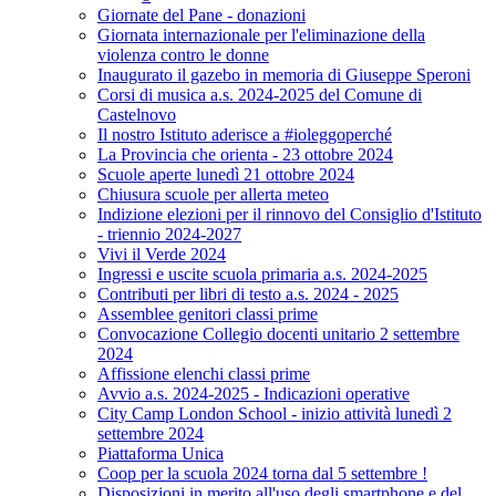
Giornate del Pane - donazioni
Giornata internazionale per l'eliminazione della
violenza contro le donne
Inaugurato il gazebo in memoria di Giuseppe Speroni
Corsi di musica a.s. 2024-2025 del Comune di
Castelnovo
Il nostro Istituto aderisce a #ioleggoperché
La Provincia che orienta - 23 ottobre 2024
Scuole aperte lunedì 21 ottobre 2024
Chiusura scuole per allerta meteo
Indizione elezioni per il rinnovo del Consiglio d'Istituto
- triennio 2024-2027
Vivi il Verde 2024
Ingressi e uscite scuola primaria a.s. 2024-2025
Contributi per libri di testo a.s. 2024 - 2025
Assemblee genitori classi prime
Convocazione Collegio docenti unitario 2 settembre
2024
Affissione elenchi classi prime
Avvio a.s. 2024-2025 - Indicazioni operative
City Camp London School - inizio attività lunedì 2
settembre 2024
Piattaforma Unica
Coop per la scuola 2024 torna dal 5 settembre !
Disposizioni in merito all'uso degli smartphone e del