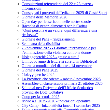
Consultazioni referendarie del 22 e 23 marzo -
informazioni
Consegnati i proventi dell'edizione 2025 di CastelSport
Giornata della Memoria 2026
Open day per le iscrizioni nelle nostre scuole
Raccolta di generi alimentari per la Caritas
“Ogni persona è un valore, ogni differenza è una
ricchezza”
Giornate del Pane - ringraziamenti
Settimana della disabilità
25 novembre 2025 - Giornata internazionale per
l’eliminazione della violenza contro le donne
#Ioleggoperchè 2025 - grazie a tutti !
Un nuovo anno di letture si apre… in Biblioteca!
Giornata mondiale del diabete - 14 novembre
Giornata del Pane 2025
#Ioleggoperchè 2025
La Provincia che orienta - sabato 8 novembre 2025
Assemblee di classe scuola primaria 21 ottobre 2025
Saluto al neo Dirigente dell’Ufficio Scolastico
provinciale Dott. Cottafavi
Coop per la scuola 2025
Avvio a.s. 2025-2026 - indicazioni operative
City Camp - Inizio attività lunedì 1 settembre 2025
Saluti e ringraziamenti alla Comunità scolastica