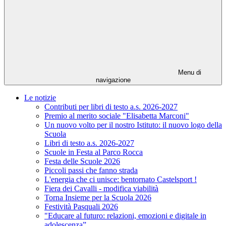
Menu di
navigazione
Le notizie
Contributi per libri di testo a.s. 2026-2027
Premio al merito sociale "Elisabetta Marconi"
Un nuovo volto per il nostro Istituto: il nuovo logo della
Scuola
Libri di testo a.s. 2026-2027
Scuole in Festa al Parco Rocca
Festa delle Scuole 2026
Piccoli passi che fanno strada
L'energia che ci unisce: bentornato Castelsport !
Fiera dei Cavalli - modifica viabilità
Torna Insieme per la Scuola 2026
Festività Pasquali 2026
"Educare al futuro: relazioni, emozioni e digitale in
adolescenza”