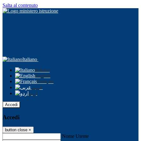
Salta al contenuto
Italiano
Italiano
English
Français
عربى
اردو
Accedi
Accedi
button close
×
Nome Utente