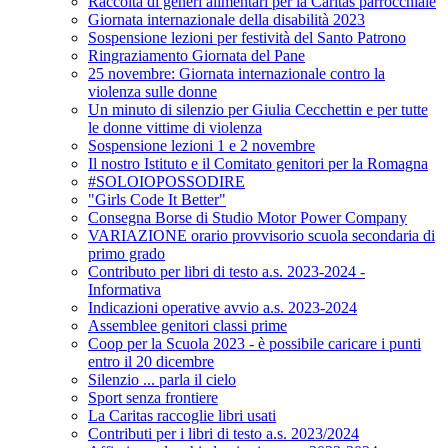
Raccolta di generi alimentari per la Caritas parrocchiale
Giornata internazionale della disabilità 2023
Sospensione lezioni per festività del Santo Patrono
Ringraziamento Giornata del Pane
25 novembre: Giornata internazionale contro la
violenza sulle donne
Un minuto di silenzio per Giulia Cecchettin e per tutte
le donne vittime di violenza
Sospensione lezioni 1 e 2 novembre
Il nostro Istituto e il Comitato genitori per la Romagna
#SOLOIOPOSSODIRE
"Girls Code It Better"
Consegna Borse di Studio Motor Power Company
VARIAZIONE orario provvisorio scuola secondaria di
primo grado
Contributo per libri di testo a.s. 2023-2024 -
Informativa
Indicazioni operative avvio a.s. 2023-2024
Assemblee genitori classi prime
Coop per la Scuola 2023 - è possibile caricare i punti
entro il 20 dicembre
Silenzio ... parla il cielo
Sport senza frontiere
La Caritas raccoglie libri usati
Contributi per i libri di testo a.s. 2023/2024