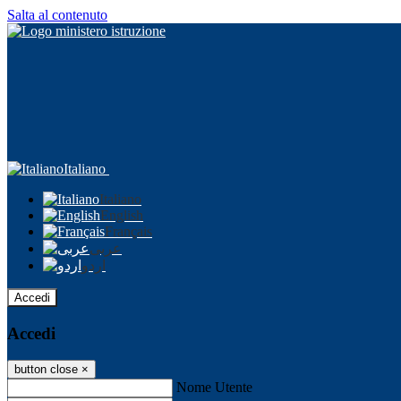
Salta al contenuto
Italiano
Italiano
English
Français
عربى
اردو
Accedi
Accedi
button close
×
Nome Utente