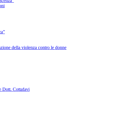
escenza”
oni
za”
zione della violenza contro le donne
e Dott. Cottafavi