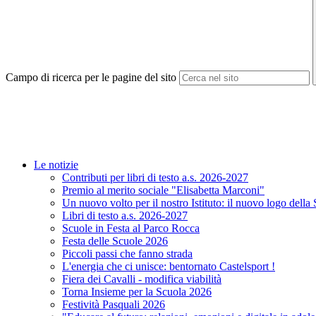
Campo di ricerca per le pagine del sito
Le notizie
Contributi per libri di testo a.s. 2026-2027
Premio al merito sociale "Elisabetta Marconi"
Un nuovo volto per il nostro Istituto: il nuovo logo della
Libri di testo a.s. 2026-2027
Scuole in Festa al Parco Rocca
Festa delle Scuole 2026
Piccoli passi che fanno strada
L'energia che ci unisce: bentornato Castelsport !
Fiera dei Cavalli - modifica viabilità
Torna Insieme per la Scuola 2026
Festività Pasquali 2026