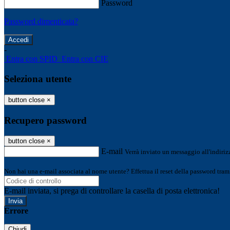
Password
Password dimenticata?
-
Entra con SPID
Entra con CIE
Seleziona utente
button close
×
Recupero password
button close
×
E-mail
Verrà inviato un messaggio all'indirizz
Non hai una e-mail associata al nome utente? Effettua il reset della password tram
E-mail inviata, si prega di controllare la casella di posta elettronica!
Errore
Chiudi