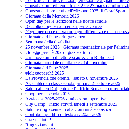
"Educare al futuro: relazioni, emozioni e digitale in adol
Consultazioni referendarie del 22 e 23 marzo - informazi
Consegnati i proventi dell'edizione 2025 di CastelSport
Giornata della Memoria 2026
Open day per le iscrizioni nelle nostre scuole
Raccolta di generi alimentari per la Caritas
“Ogni persona è un valore, ogni differenza è una ricchez
Giornate del Pane - ringraziamenti
Settimana della disabilità
25 novembre 2025 - Giornata internazionale per l’elimina
#Ioleggoperchè 2025 - grazie a tutti !
Un nuovo anno di letture si apre… in Biblioteca!
Giornata mondiale del diabete - 14 novembre
Giornata del Pane 2025
#Ioleggoperchè 2025
La Provincia che orienta - sabato 8 novembre 2025
Assemblee di classe scuola primaria 21 ottobre 2025
Saluto al neo Dirigente dell’Ufficio Scolastico provincial
Coop per la scuola 2025
Avvio a.s. 2025-2026 - indicazioni operative
City Camp - Inizio attività lunedì 1 settembre 2025
Saluti e ringraziamenti alla Comunità scolastica
Contributi per libri di testo a.s. 2025-2026
Grazie a tutti !
Ringraziamenti