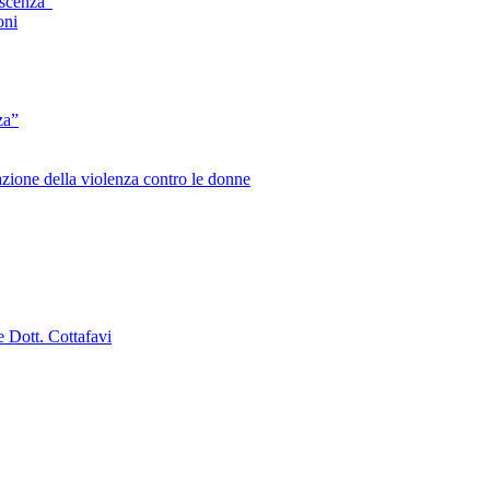
escenza”
oni
za”
zione della violenza contro le donne
e Dott. Cottafavi