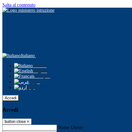
Salta al contenuto
Italiano
Italiano
English
Français
عربى
اردو
Accedi
Accedi
button close
×
Nome Utente