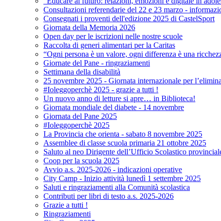
"Educare al futuro: relazioni, emozioni e digitale in adol
Consultazioni referendarie del 22 e 23 marzo - informazi
Consegnati i proventi dell'edizione 2025 di CastelSport
Giornata della Memoria 2026
Open day per le iscrizioni nelle nostre scuole
Raccolta di generi alimentari per la Caritas
“Ogni persona è un valore, ogni differenza è una ricchez
Giornate del Pane - ringraziamenti
Settimana della disabilità
25 novembre 2025 - Giornata internazionale per l’elimina
#Ioleggoperchè 2025 - grazie a tutti !
Un nuovo anno di letture si apre… in Biblioteca!
Giornata mondiale del diabete - 14 novembre
Giornata del Pane 2025
#Ioleggoperchè 2025
La Provincia che orienta - sabato 8 novembre 2025
Assemblee di classe scuola primaria 21 ottobre 2025
Saluto al neo Dirigente dell’Ufficio Scolastico provincial
Coop per la scuola 2025
Avvio a.s. 2025-2026 - indicazioni operative
City Camp - Inizio attività lunedì 1 settembre 2025
Saluti e ringraziamenti alla Comunità scolastica
Contributi per libri di testo a.s. 2025-2026
Grazie a tutti !
Ringraziamenti