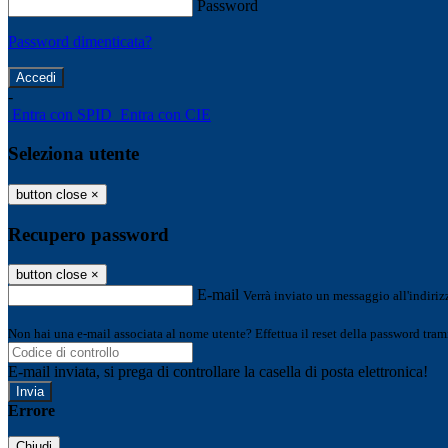
Password
Password dimenticata?
-
Entra con SPID
Entra con CIE
Seleziona utente
button close
×
Recupero password
button close
×
E-mail
Verrà inviato un messaggio all'indirizz
Non hai una e-mail associata al nome utente? Effettua il reset della password tram
E-mail inviata, si prega di controllare la casella di posta elettronica!
Errore
Chiudi