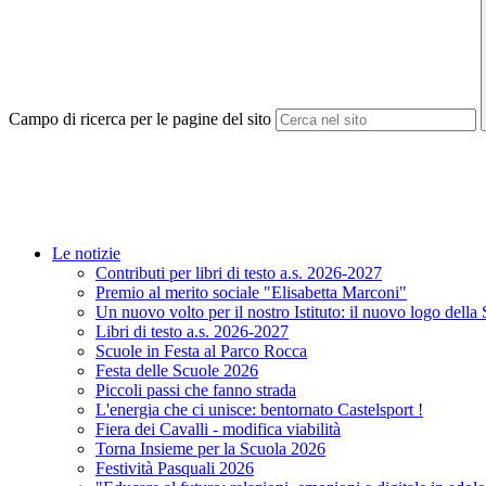
Campo di ricerca per le pagine del sito
Le notizie
Contributi per libri di testo a.s. 2026-2027
Premio al merito sociale "Elisabetta Marconi"
Un nuovo volto per il nostro Istituto: il nuovo logo della
Libri di testo a.s. 2026-2027
Scuole in Festa al Parco Rocca
Festa delle Scuole 2026
Piccoli passi che fanno strada
L'energia che ci unisce: bentornato Castelsport !
Fiera dei Cavalli - modifica viabilità
Torna Insieme per la Scuola 2026
Festività Pasquali 2026