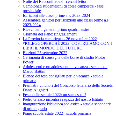
Notte dei Racconti 2023 - cercasi lettori
Campionati studenteschi di corsa campestre - fase
provinciale
Iscrizioni alle classi prime a.s. 2023-2024
Assemblea genitori per iscrizioni alle classi prime a.s.
2023-2024
Ricevimenti generali primo quadrimestre
Giornata del Pane: ringraziamenti
La Provincia che orienta - 26 novembre 2022
#IOLEGGOPERCHÉ 2022, COSTRUIAMO CON I
LIBRI IL MONDO DEL FUTURO
Elezioni 25 settembre 2022
Cerimonia di consegna delle borse di studio Motor
Power
Adolescenti e preadolescenti in vacanza - serata con
Marco Battini
Elenco dei testi consigliati per le vacanze - scuola
primaria
Premiati i vincitori del Concorso letterario della Società
Dante Alighieri
Festa delle scuole 2022: un successo !!
Pietro Grasso incontra i ragazzi del nostro Istituto
Inaugurazione biblioteca scolastica - scuola secondaria
di primo grado
Piano scuola estate 2022 - scuola primaria