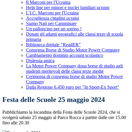
Il Marconi per l'Ucraina
Help line per minori e nuclei familiari ucraini
L'I.C. Marconi per l'Ucraina
Accoglienza cittadini ucraini
Siamo Nati per Camminare
Un palloncino per un sorriso !
Donati gli atlanti geografici alle classi terze di scuola
primaria
Biblioteca digitale "ReadER"
Consegna Borse di Studio Motor Power Company
Cambiamento dominio account scolastico
Dislessia amica
La Motor Power Company dona borse di studio agli
studenti meritevoli delle classi terze medie
Cerimonia di consegna borse di studio Motor Power
Company
Dalla Regione 6.450 euro per "In Sport-Ex Sport"
Festa delle Scuole 25 maggio 2024
Pubblichiamo la locandina della Festa delle Scuole 2024, che si
svolgerà sabato 25 maggio al Parco Rocca a partire dalle ore 15.00
fino alle 20.30