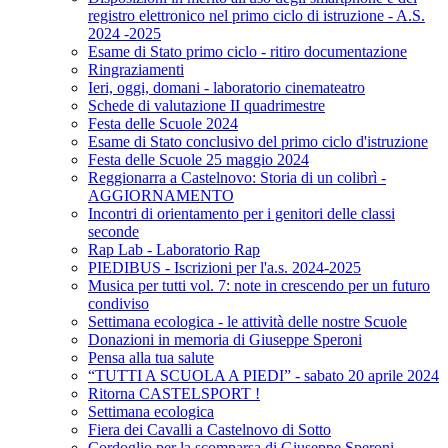
registro elettronico nel primo ciclo di istruzione - A.S.
2024 -2025
Esame di Stato primo ciclo - ritiro documentazione
Ringraziamenti
Ieri, oggi, domani - laboratorio cinemateatro
Schede di valutazione II quadrimestre
Festa delle Scuole 2024
Esame di Stato conclusivo del primo ciclo d'istruzione
Festa delle Scuole 25 maggio 2024
Reggionarra a Castelnovo: Storia di un colibrì -
AGGIORNAMENTO
Incontri di orientamento per i genitori delle classi
seconde
Rap Lab - Laboratorio Rap
PIEDIBUS - Iscrizioni per l'a.s. 2024-2025
Musica per tutti vol. 7: note in crescendo per un futuro
condiviso
Settimana ecologica - le attività delle nostre Scuole
Donazioni in memoria di Giuseppe Speroni
Pensa alla tua salute
“TUTTI A SCUOLA A PIEDI” - sabato 20 aprile 2024
Ritorna CASTELSPORT !
Settimana ecologica
Fiera dei Cavalli a Castelnovo di Sotto
Cordoglio per la scomparsa di Giuseppe Speroni