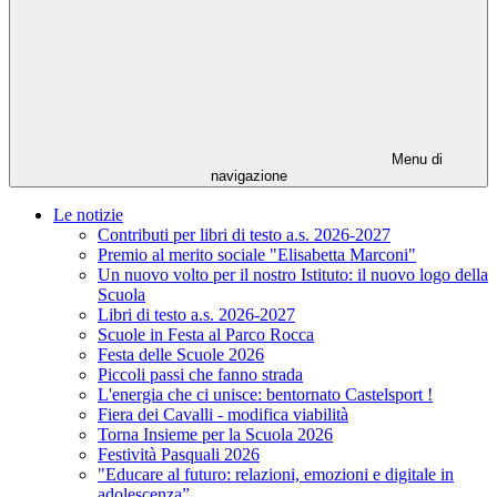
Menu di
navigazione
Le notizie
Contributi per libri di testo a.s. 2026-2027
Premio al merito sociale "Elisabetta Marconi"
Un nuovo volto per il nostro Istituto: il nuovo logo della
Scuola
Libri di testo a.s. 2026-2027
Scuole in Festa al Parco Rocca
Festa delle Scuole 2026
Piccoli passi che fanno strada
L'energia che ci unisce: bentornato Castelsport !
Fiera dei Cavalli - modifica viabilità
Torna Insieme per la Scuola 2026
Festività Pasquali 2026
"Educare al futuro: relazioni, emozioni e digitale in
adolescenza”