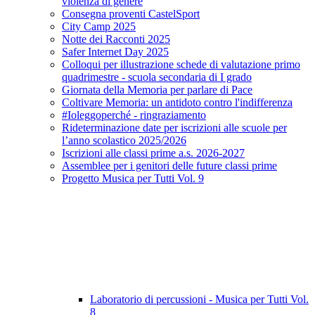
violenza di genere
Consegna proventi CastelSport
City Camp 2025
Notte dei Racconti 2025
Safer Internet Day 2025
Colloqui per illustrazione schede di valutazione primo
quadrimestre - scuola secondaria di I grado
Giornata della Memoria per parlare di Pace
Coltivare Memoria: un antidoto contro l'indifferenza
#Ioleggoperché - ringraziamento
Rideterminazione date per iscrizioni alle scuole per
l’anno scolastico 2025/2026
Iscrizioni alle classi prime a.s. 2026-2027
Assemblee per i genitori delle future classi prime
Progetto Musica per Tutti Vol. 9
Laboratorio di percussioni - Musica per Tutti Vol.
8