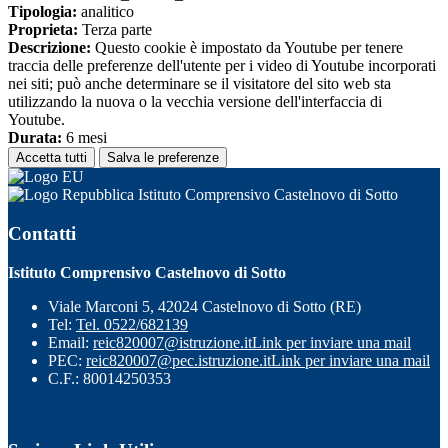
Tipologia:
analitico
Proprieta:
Terza parte
Descrizione:
Questo cookie è impostato da Youtube per tenere
traccia delle preferenze dell'utente per i video di Youtube incorporati
nei siti; può anche determinare se il visitatore del sito web sta
utilizzando la nuova o la vecchia versione dell'interfaccia di
Youtube.
Durata:
6 mesi
Accetta tutti
Salva le preferenze
Istituto Comprensivo Castelnovo di Sotto
Contatti
Istituto Comprensivo Castelnovo di Sotto
Viale Marconi 5, 42024 Castelnovo di Sotto (RE)
Tel:
Tel. 0522/682139
Email:
reic820007@istruzione.it
Link per inviare una mail
PEC:
reic820007@pec.istruzione.it
Link per inviare una mail
C.F.: 80014250353