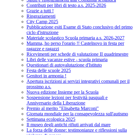
Contributi per libri di testo a.s. 2025-2026
Grazie a tutti !
Ringraziamenti
City Camp 2025
Pubblicazione esiti Esame di Stato conclusivo del primo
ciclo d'istruzione
Materiale scolastico Scuola primaria a.s. 2026-2027
Mamma, ho perso l'orario !! Castelnovo in festa per
ragazze e ragazzi
Ricevimenti per schede di valutazione II quadrimestre
Libri delle vacanze estive - scuola primaria
Questionari di autovalutazione d'Istituto
Festa delle scuole 2025
Genitori in armonia !
Apertura iscrizioni ai servizi integrativi comunali per il
prossimo a.s.
Nuova edizione Insieme per la Scuola
Sospensione lezioni per festività pasquali e
Anniversario della Liberazione
Premio al merito "Elisabetta Marconi"
Giornata mondiale per la consapevolezza sull'autismo
Settimana ecologica 2025
Il museo degli antichi rifiuti arrivati dal mare
La forza delle donne: testimonianze e riflessioni sulla