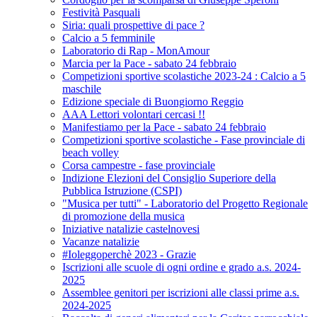
Festività Pasquali
Siria: quali prospettive di pace ?
Calcio a 5 femminile
Laboratorio di Rap - MonAmour
Marcia per la Pace - sabato 24 febbraio
Competizioni sportive scolastiche 2023-24 : Calcio a 5
maschile
Edizione speciale di Buongiorno Reggio
AAA Lettori volontari cercasi !!
Manifestiamo per la Pace - sabato 24 febbraio
Competizioni sportive scolastiche - Fase provinciale di
beach volley
Corsa campestre - fase provinciale
Indizione Elezioni del Consiglio Superiore della
Pubblica Istruzione (CSPI)
"Musica per tutti" - Laboratorio del Progetto Regionale
di promozione della musica
Iniziative natalizie castelnovesi
Vacanze natalizie
#Ioleggoperchè 2023 - Grazie
Iscrizioni alle scuole di ogni ordine e grado a.s. 2024-
2025
Assemblee genitori per iscrizioni alle classi prime a.s.
2024-2025