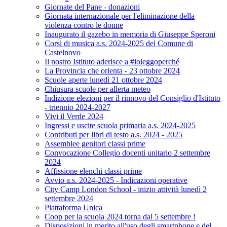
Giornate del Pane - donazioni
Giornata internazionale per l'eliminazione della
violenza contro le donne
Inaugurato il gazebo in memoria di Giuseppe Speroni
Corsi di musica a.s. 2024-2025 del Comune di
Castelnovo
Il nostro Istituto aderisce a #ioleggoperché
La Provincia che orienta - 23 ottobre 2024
Scuole aperte lunedì 21 ottobre 2024
Chiusura scuole per allerta meteo
Indizione elezioni per il rinnovo del Consiglio d'Istituto
- triennio 2024-2027
Vivi il Verde 2024
Ingressi e uscite scuola primaria a.s. 2024-2025
Contributi per libri di testo a.s. 2024 - 2025
Assemblee genitori classi prime
Convocazione Collegio docenti unitario 2 settembre
2024
Affissione elenchi classi prime
Avvio a.s. 2024-2025 - Indicazioni operative
City Camp London School - inizio attività lunedì 2
settembre 2024
Piattaforma Unica
Coop per la scuola 2024 torna dal 5 settembre !
Disposizioni in merito all'uso degli smartphone e del