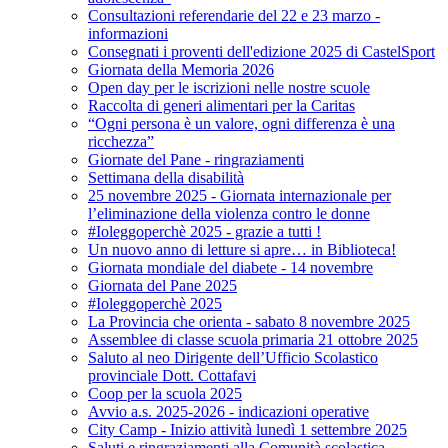
Consultazioni referendarie del 22 e 23 marzo -
informazioni
Consegnati i proventi dell'edizione 2025 di CastelSport
Giornata della Memoria 2026
Open day per le iscrizioni nelle nostre scuole
Raccolta di generi alimentari per la Caritas
“Ogni persona è un valore, ogni differenza è una
ricchezza”
Giornate del Pane - ringraziamenti
Settimana della disabilità
25 novembre 2025 - Giornata internazionale per
l’eliminazione della violenza contro le donne
#Ioleggoperchè 2025 - grazie a tutti !
Un nuovo anno di letture si apre… in Biblioteca!
Giornata mondiale del diabete - 14 novembre
Giornata del Pane 2025
#Ioleggoperchè 2025
La Provincia che orienta - sabato 8 novembre 2025
Assemblee di classe scuola primaria 21 ottobre 2025
Saluto al neo Dirigente dell’Ufficio Scolastico
provinciale Dott. Cottafavi
Coop per la scuola 2025
Avvio a.s. 2025-2026 - indicazioni operative
City Camp - Inizio attività lunedì 1 settembre 2025
Saluti e ringraziamenti alla Comunità scolastica