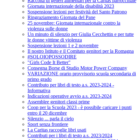
Raccolta di generi alimentari per la Caritas parrocchiale
Giornata internazionale della disabilità 2023
Sospensione lezioni per festività del Santo Patrono
Ringraziamento Giornata del Pane
25 novembre: Giornata internazionale contro la
violenza sulle donne
Un minuto di silenzio per Giulia Cecchettin e per tutte
le donne vittime di violenza
Sospensione lezioni 1 e 2 novembre
Il nostro Istituto e il Comitato genitori per la Romagna
#SOLOIOPOSSODIRE
"Girls Code It Better"
Consegna Borse di Studio Motor Power Company
VARIAZIONE orario provvisorio scuola secondaria di
primo grado
Contributo per libri di testo a.s. 2023-2024 -
Informativa
Indicazioni operative avvio a.s. 2023-2024
Assemblee genitori classi prime
Coop per la Scuola 2023 - è possibile caricare i punti
entro il 20 dicembre
Silenzio ... parla il cielo
Sport senza frontiere
La Caritas raccoglie libri usati
Contributi per i libri di testo a.s. 2023/2024