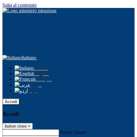
Salta al contenuto
Italiano
Italiano
English
Français
عربى
اردو
Accedi
Accedi
button close
×
Nome Utente