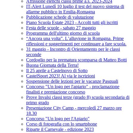
Affissione elenchi classi prime a.s. 2023-2024
IT-Alert Lunedì 10 luglio il test del nuovo sistema di
allarme pubblico in Emilia-Romagna
Pubblicazione schede di valutazione
Piano Scuola Estate 2023 - Accolti tutti gli iscritti
Festa delle scuole - sabato 27 maggio
Programma dell'ultimo giorno di scuola
“Ancora una volta”. L’alluvione in Romagna. Prime
riflessioni e suggerimenti per continuare a fare scuola.
31 maggio - Incontro di Orientamento per le classi
seconde
Cordoglio per la prematura scomparsa di Matteo Botti
Buona Giornata della Terra!
Il 25 aprile a Castelnovo di Sotto
CastelSport 2023! Al via le iscrizioni
Sospensione delle lezioni per le vacanze Pasquali
Concorso "Un logo per l'apiario" - proclamazione
finalisti e premiazione concorso
Prove Invalsi classi terze (grado 8) scuola secondaria di
primo grado
Presentazione City Camp - mercoledì 27 marzo ore
18.30
Concorso "Un logo per l'Apiario"
Corso di fotografia con lo smartphone
Riparte il Carnevale - edizione 2023