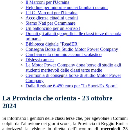
Il Marconi per l'Ucraina
Help line per minori e nuclei familiari ucraini
L'I.C. Marconi per l'Ucraina
Accoglienza cittadini ucraini
Siamo Nati per Camminare
Un palloncino per un sorriso !
Donati gli atlanti geografici alle classi terze di scuola
primaria
Biblioteca digitale "ReadER"
Consegna Borse di Studio Motor Power Company
Cambiamento dominio account scolastico
Dislessia amica
La Motor Power Company dona borse di studio agli
studenti meritevoli delle classi terze medie
Cerimonia di consegna borse di studio Motor Power
Company
Dalla Regione 6.450 euro per "In Sport-Ex Sport"
La Provincia che orienta - 23 ottobre
2024
Si informano i genitori delle classi terze che, per agevolare i Comuni
colpiti dall’alluvione dei giorni scorsi, la Provincia di Reggio Emilia
autorizzerà la visione in diretta dell’incontro di
mercoledì 23