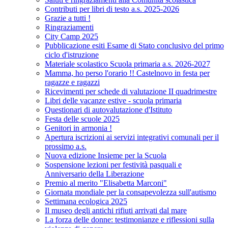
Contributi per libri di testo a.s. 2025-2026
Grazie a tutti !
Ringraziamenti
City Camp 2025
Pubblicazione esiti Esame di Stato conclusivo del primo
ciclo d'istruzione
Materiale scolastico Scuola primaria a.s. 2026-2027
Mamma, ho perso l'orario !! Castelnovo in festa per
ragazze e ragazzi
Ricevimenti per schede di valutazione II quadrimestre
Libri delle vacanze estive - scuola primaria
Questionari di autovalutazione d'Istituto
Festa delle scuole 2025
Genitori in armonia !
Apertura iscrizioni ai servizi integrativi comunali per il
prossimo a.s.
Nuova edizione Insieme per la Scuola
Sospensione lezioni per festività pasquali e
Anniversario della Liberazione
Premio al merito "Elisabetta Marconi"
Giornata mondiale per la consapevolezza sull'autismo
Settimana ecologica 2025
Il museo degli antichi rifiuti arrivati dal mare
La forza delle donne: testimonianze e riflessioni sulla