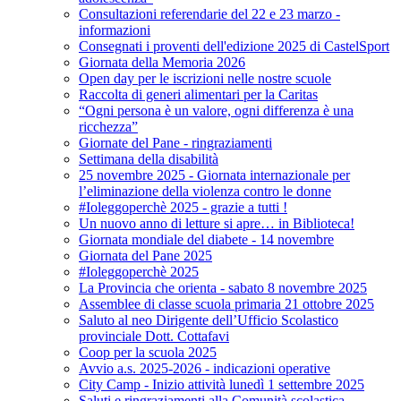
Consultazioni referendarie del 22 e 23 marzo -
informazioni
Consegnati i proventi dell'edizione 2025 di CastelSport
Giornata della Memoria 2026
Open day per le iscrizioni nelle nostre scuole
Raccolta di generi alimentari per la Caritas
“Ogni persona è un valore, ogni differenza è una
ricchezza”
Giornate del Pane - ringraziamenti
Settimana della disabilità
25 novembre 2025 - Giornata internazionale per
l’eliminazione della violenza contro le donne
#Ioleggoperchè 2025 - grazie a tutti !
Un nuovo anno di letture si apre… in Biblioteca!
Giornata mondiale del diabete - 14 novembre
Giornata del Pane 2025
#Ioleggoperchè 2025
La Provincia che orienta - sabato 8 novembre 2025
Assemblee di classe scuola primaria 21 ottobre 2025
Saluto al neo Dirigente dell’Ufficio Scolastico
provinciale Dott. Cottafavi
Coop per la scuola 2025
Avvio a.s. 2025-2026 - indicazioni operative
City Camp - Inizio attività lunedì 1 settembre 2025
Saluti e ringraziamenti alla Comunità scolastica