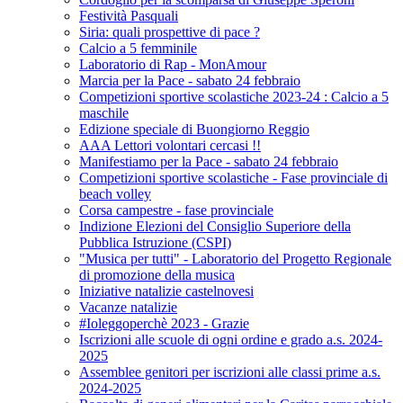
Festività Pasquali
Siria: quali prospettive di pace ?
Calcio a 5 femminile
Laboratorio di Rap - MonAmour
Marcia per la Pace - sabato 24 febbraio
Competizioni sportive scolastiche 2023-24 : Calcio a 5
maschile
Edizione speciale di Buongiorno Reggio
AAA Lettori volontari cercasi !!
Manifestiamo per la Pace - sabato 24 febbraio
Competizioni sportive scolastiche - Fase provinciale di
beach volley
Corsa campestre - fase provinciale
Indizione Elezioni del Consiglio Superiore della
Pubblica Istruzione (CSPI)
"Musica per tutti" - Laboratorio del Progetto Regionale
di promozione della musica
Iniziative natalizie castelnovesi
Vacanze natalizie
#Ioleggoperchè 2023 - Grazie
Iscrizioni alle scuole di ogni ordine e grado a.s. 2024-
2025
Assemblee genitori per iscrizioni alle classi prime a.s.
2024-2025