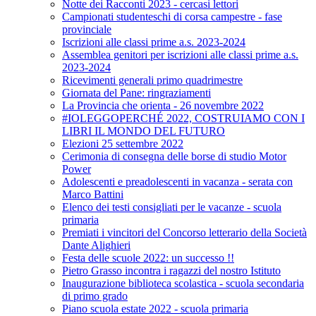
Notte dei Racconti 2023 - cercasi lettori
Campionati studenteschi di corsa campestre - fase
provinciale
Iscrizioni alle classi prime a.s. 2023-2024
Assemblea genitori per iscrizioni alle classi prime a.s.
2023-2024
Ricevimenti generali primo quadrimestre
Giornata del Pane: ringraziamenti
La Provincia che orienta - 26 novembre 2022
#IOLEGGOPERCHÉ 2022, COSTRUIAMO CON I
LIBRI IL MONDO DEL FUTURO
Elezioni 25 settembre 2022
Cerimonia di consegna delle borse di studio Motor
Power
Adolescenti e preadolescenti in vacanza - serata con
Marco Battini
Elenco dei testi consigliati per le vacanze - scuola
primaria
Premiati i vincitori del Concorso letterario della Società
Dante Alighieri
Festa delle scuole 2022: un successo !!
Pietro Grasso incontra i ragazzi del nostro Istituto
Inaugurazione biblioteca scolastica - scuola secondaria
di primo grado
Piano scuola estate 2022 - scuola primaria