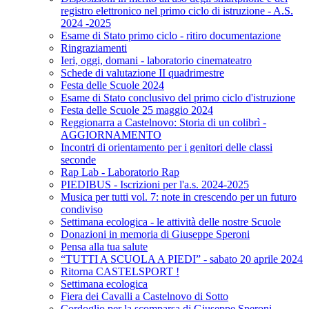
registro elettronico nel primo ciclo di istruzione - A.S.
2024 -2025
Esame di Stato primo ciclo - ritiro documentazione
Ringraziamenti
Ieri, oggi, domani - laboratorio cinemateatro
Schede di valutazione II quadrimestre
Festa delle Scuole 2024
Esame di Stato conclusivo del primo ciclo d'istruzione
Festa delle Scuole 25 maggio 2024
Reggionarra a Castelnovo: Storia di un colibrì -
AGGIORNAMENTO
Incontri di orientamento per i genitori delle classi
seconde
Rap Lab - Laboratorio Rap
PIEDIBUS - Iscrizioni per l'a.s. 2024-2025
Musica per tutti vol. 7: note in crescendo per un futuro
condiviso
Settimana ecologica - le attività delle nostre Scuole
Donazioni in memoria di Giuseppe Speroni
Pensa alla tua salute
“TUTTI A SCUOLA A PIEDI” - sabato 20 aprile 2024
Ritorna CASTELSPORT !
Settimana ecologica
Fiera dei Cavalli a Castelnovo di Sotto
Cordoglio per la scomparsa di Giuseppe Speroni