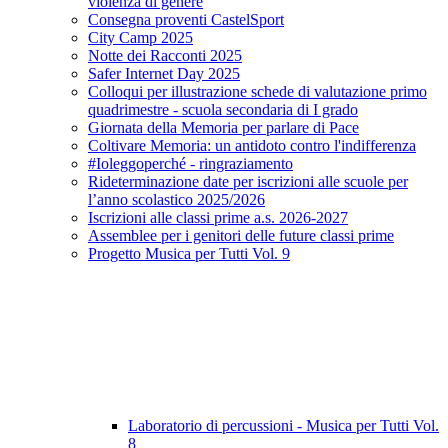
violenza di genere
Consegna proventi CastelSport
City Camp 2025
Notte dei Racconti 2025
Safer Internet Day 2025
Colloqui per illustrazione schede di valutazione primo
quadrimestre - scuola secondaria di I grado
Giornata della Memoria per parlare di Pace
Coltivare Memoria: un antidoto contro l'indifferenza
#Ioleggoperché - ringraziamento
Rideterminazione date per iscrizioni alle scuole per
l’anno scolastico 2025/2026
Iscrizioni alle classi prime a.s. 2026-2027
Assemblee per i genitori delle future classi prime
Progetto Musica per Tutti Vol. 9
Laboratorio di percussioni - Musica per Tutti Vol.
8