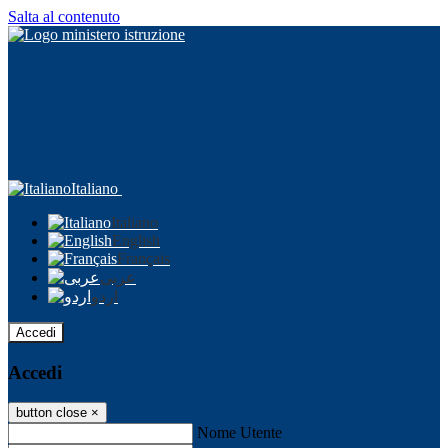
Salta al contenuto
Italiano
Italiano
English
Français
عربى
اردو
Accedi
Accedi
button close
×
Nome Utente