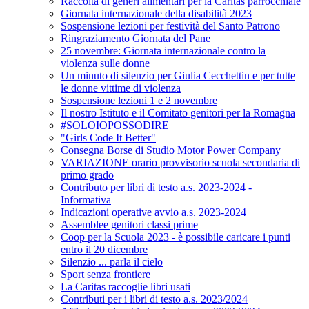
Raccolta di generi alimentari per la Caritas parrocchiale
Giornata internazionale della disabilità 2023
Sospensione lezioni per festività del Santo Patrono
Ringraziamento Giornata del Pane
25 novembre: Giornata internazionale contro la
violenza sulle donne
Un minuto di silenzio per Giulia Cecchettin e per tutte
le donne vittime di violenza
Sospensione lezioni 1 e 2 novembre
Il nostro Istituto e il Comitato genitori per la Romagna
#SOLOIOPOSSODIRE
"Girls Code It Better"
Consegna Borse di Studio Motor Power Company
VARIAZIONE orario provvisorio scuola secondaria di
primo grado
Contributo per libri di testo a.s. 2023-2024 -
Informativa
Indicazioni operative avvio a.s. 2023-2024
Assemblee genitori classi prime
Coop per la Scuola 2023 - è possibile caricare i punti
entro il 20 dicembre
Silenzio ... parla il cielo
Sport senza frontiere
La Caritas raccoglie libri usati
Contributi per i libri di testo a.s. 2023/2024