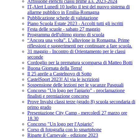
Affissione elenchi classi prime a.s. 2023-2024
IT-Alert Lunedì 10 luglio il test del nuovo sistema di
allarme pubblico in Emilia-Romagna
Pubblicazione schede di valutazione
Piano Scuola Estate 2023 - Accolti tutti gli iscritti
Festa delle scuole - sabato 27 maggio
Programma dell'ultimo giorno di scuola
“Ancora una volta”. L’alluvione in Romagna. Prime
riflessioni e suggerimenti per continuare a fare scuola.
31 maggio - Incontro di Orientamento per le classi
seconde
Cordoglio per la prematura scomparsa di Matteo Botti
Buona Giornata della Terra!
Il 25 aprile a Castelnovo di Sotto
CastelSport 2023! Al via le iscrizioni
Sospensione delle lezioni per le vacanze Pasquali
Concorso "Un logo per l'apiario" - proclamazione
finalisti e premiazione concorso
Prove Invalsi classi terze (grado 8) scuola secondaria di
primo grado
Presentazione City Camp - mercoledì 27 marzo ore
18.30
Concorso "Un logo per l'Apiario"
Corso di fotografia con lo smartphone
Riparte il Carnevale - edizione 2023