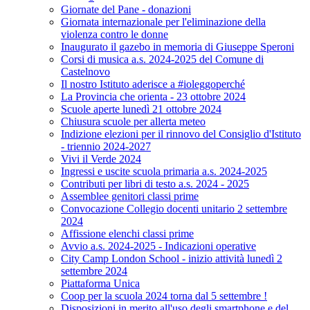
Giornate del Pane - donazioni
Giornata internazionale per l'eliminazione della
violenza contro le donne
Inaugurato il gazebo in memoria di Giuseppe Speroni
Corsi di musica a.s. 2024-2025 del Comune di
Castelnovo
Il nostro Istituto aderisce a #ioleggoperché
La Provincia che orienta - 23 ottobre 2024
Scuole aperte lunedì 21 ottobre 2024
Chiusura scuole per allerta meteo
Indizione elezioni per il rinnovo del Consiglio d'Istituto
- triennio 2024-2027
Vivi il Verde 2024
Ingressi e uscite scuola primaria a.s. 2024-2025
Contributi per libri di testo a.s. 2024 - 2025
Assemblee genitori classi prime
Convocazione Collegio docenti unitario 2 settembre
2024
Affissione elenchi classi prime
Avvio a.s. 2024-2025 - Indicazioni operative
City Camp London School - inizio attività lunedì 2
settembre 2024
Piattaforma Unica
Coop per la scuola 2024 torna dal 5 settembre !
Disposizioni in merito all'uso degli smartphone e del