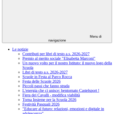
Menu di
navigazione
Le notizie
Contributi per libri di testo a.s. 2026-2027
Premio al merito sociale "Elisabetta Marconi"
Un nuovo volto per il nostro Istituto: il nuovo logo della
Scuola
Libri di testo a.s. 2026-2027
Scuole in Festa al Parco Rocca
Festa delle Scuole 2026
Piccoli passi che fanno strada
L'energia che ci unisce: bentornato Castelsport !
Fiera dei Cavalli - modifica viabilità
Torna Insieme per la Scuola 2026
Festività Pasquali 2026
"Educare al futuro: relazioni, emozioni e digitale in
adolescenza”