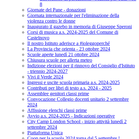
8
Giornate del Pane - donazioni
Giornata internazionale per l'eliminazione della
violenza contro le donne
Inaugurato il gazebo in memoria di Giuseppe Speroni
Corsi di musica a.s. 2024-2025 del Comune di
Castelnovo
Il nostro Istituto aderisce a #ioleggoperché
La Provincia che orienta - 23 ottobre 2024
Scuole aperte lunedì 21 ottobre 2024
Chiusura scuole per allerta meteo
Indizione elezioni per il rinnovo del Consiglio d'Istituto
- triennio 2024-2027
Vivi il Verde 2024
Ingressi e uscite scuola primaria a.s. 2024-2025
Contributi per libri di testo a.s. 2024 - 2025
Assemblee genitori classi prime
Convocazione Collegio docenti unitario 2 settembre
2024
Affissione elenchi classi prime
Avvio a.s. 2024-2025 - Indicazioni operative
City Camp London School - inizio attività lunedì 2
settembre 2024
Piattaforma Unica
Coop per la scuola 2024 torna dal 5 settembre !