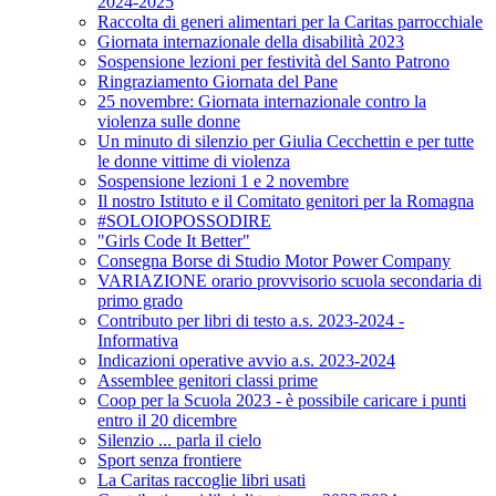
2024-2025
Raccolta di generi alimentari per la Caritas parrocchiale
Giornata internazionale della disabilità 2023
Sospensione lezioni per festività del Santo Patrono
Ringraziamento Giornata del Pane
25 novembre: Giornata internazionale contro la
violenza sulle donne
Un minuto di silenzio per Giulia Cecchettin e per tutte
le donne vittime di violenza
Sospensione lezioni 1 e 2 novembre
Il nostro Istituto e il Comitato genitori per la Romagna
#SOLOIOPOSSODIRE
"Girls Code It Better"
Consegna Borse di Studio Motor Power Company
VARIAZIONE orario provvisorio scuola secondaria di
primo grado
Contributo per libri di testo a.s. 2023-2024 -
Informativa
Indicazioni operative avvio a.s. 2023-2024
Assemblee genitori classi prime
Coop per la Scuola 2023 - è possibile caricare i punti
entro il 20 dicembre
Silenzio ... parla il cielo
Sport senza frontiere
La Caritas raccoglie libri usati