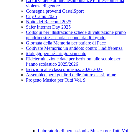
La forza delle donne: testimonianze e riflessioni sulla
violenza di genere
Consegna proventi CastelSport
City Camp 2025
Notte dei Racconti 2025
Safer Internet Day 2025
Colloqui per illustrazione schede di valutazione primo
quadrimestre - scuola secondaria di I grado
Giornata della Memoria per parlare di Pace
Coltivare Memoria: un antidoto contro l'indifferenza
#Ioleggoperché - ringraziamento
Rideterminazione date per iscrizioni alle scuole per
l’anno scolastico 2025/2026
Iscrizioni alle classi prime a.s. 2026-2027
Assemblee per i genitori delle future classi prime
Progetto Musica per Tutti Vol. 9
Laboratorio di percussioni - Musica per Tutti Vol.