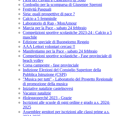
Cordoglio per la scomparsa di Giuseppe Speroni
Festività Pasquali
Siria: quali prospettive di pace ?
Calcio a 5 femminile
Laboratorio di Rap - MonAmour
Marcia per la Pace - sabato 24 febbraio
Competizioni sportive scolastiche 2023-24 : Calcio a 5
maschile
Edizione speciale di Buongiorno Reggio
AAA Lettori volontari cercasi !!
Manifestiamo per la Pace - sabato 24 febbraio
Competizioni sportive scolastiche - Fase provinciale di
beach volley
Corsa campestre - fase provinciale
Indizione Elezioni del Consiglio Superiore della
Pubblica Istruzione (CSPI)
"Musica per tutti" - Laboratorio del Progetto Regionale
di promozione della musica
Iniziative natalizie castelnovesi
Vacanze natalizie
#Ioleggoperchè 2023 - Grazie
Iscrizioni alle scuole di ogni ordine e grado a.s. 2024-
2025
Assemblee genitori per iscrizioni alle classi prime a.s.