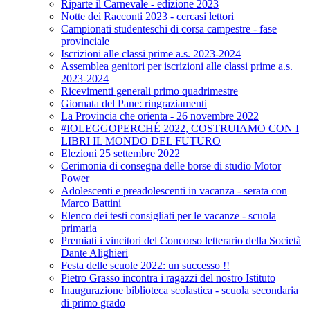
Riparte il Carnevale - edizione 2023
Notte dei Racconti 2023 - cercasi lettori
Campionati studenteschi di corsa campestre - fase
provinciale
Iscrizioni alle classi prime a.s. 2023-2024
Assemblea genitori per iscrizioni alle classi prime a.s.
2023-2024
Ricevimenti generali primo quadrimestre
Giornata del Pane: ringraziamenti
La Provincia che orienta - 26 novembre 2022
#IOLEGGOPERCHÉ 2022, COSTRUIAMO CON I
LIBRI IL MONDO DEL FUTURO
Elezioni 25 settembre 2022
Cerimonia di consegna delle borse di studio Motor
Power
Adolescenti e preadolescenti in vacanza - serata con
Marco Battini
Elenco dei testi consigliati per le vacanze - scuola
primaria
Premiati i vincitori del Concorso letterario della Società
Dante Alighieri
Festa delle scuole 2022: un successo !!
Pietro Grasso incontra i ragazzi del nostro Istituto
Inaugurazione biblioteca scolastica - scuola secondaria
di primo grado