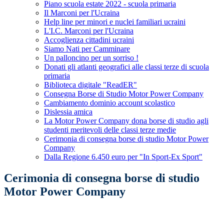
Piano scuola estate 2022 - scuola primaria
Il Marconi per l'Ucraina
Help line per minori e nuclei familiari ucraini
L'I.C. Marconi per l'Ucraina
Accoglienza cittadini ucraini
Siamo Nati per Camminare
Un palloncino per un sorriso !
Donati gli atlanti geografici alle classi terze di scuola
primaria
Biblioteca digitale "ReadER"
Consegna Borse di Studio Motor Power Company
Cambiamento dominio account scolastico
Dislessia amica
La Motor Power Company dona borse di studio agli
studenti meritevoli delle classi terze medie
Cerimonia di consegna borse di studio Motor Power
Company
Dalla Regione 6.450 euro per "In Sport-Ex Sport"
Cerimonia di consegna borse di studio
Motor Power Company