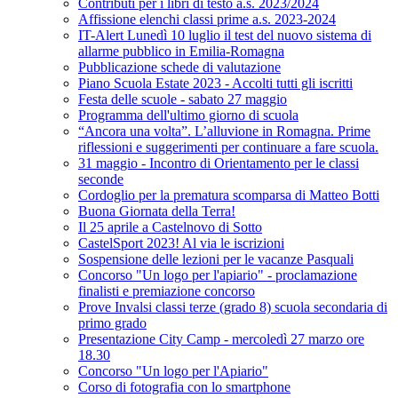
Contributi per i libri di testo a.s. 2023/2024
Affissione elenchi classi prime a.s. 2023-2024
IT-Alert Lunedì 10 luglio il test del nuovo sistema di
allarme pubblico in Emilia-Romagna
Pubblicazione schede di valutazione
Piano Scuola Estate 2023 - Accolti tutti gli iscritti
Festa delle scuole - sabato 27 maggio
Programma dell'ultimo giorno di scuola
“Ancora una volta”. L’alluvione in Romagna. Prime
riflessioni e suggerimenti per continuare a fare scuola.
31 maggio - Incontro di Orientamento per le classi
seconde
Cordoglio per la prematura scomparsa di Matteo Botti
Buona Giornata della Terra!
Il 25 aprile a Castelnovo di Sotto
CastelSport 2023! Al via le iscrizioni
Sospensione delle lezioni per le vacanze Pasquali
Concorso "Un logo per l'apiario" - proclamazione
finalisti e premiazione concorso
Prove Invalsi classi terze (grado 8) scuola secondaria di
primo grado
Presentazione City Camp - mercoledì 27 marzo ore
18.30
Concorso "Un logo per l'Apiario"
Corso di fotografia con lo smartphone