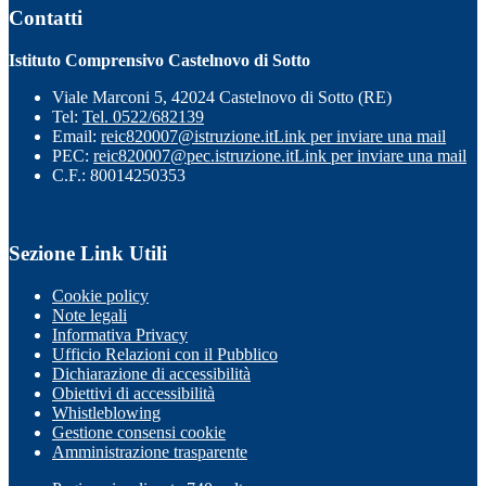
Contatti
Istituto Comprensivo Castelnovo di Sotto
Viale Marconi 5, 42024 Castelnovo di Sotto (RE)
Tel:
Tel. 0522/682139
Email:
reic820007@istruzione.it
Link per inviare una mail
PEC:
reic820007@pec.istruzione.it
Link per inviare una mail
C.F.: 80014250353
Sezione Link Utili
Cookie policy
Note legali
Informativa Privacy
Ufficio Relazioni con il Pubblico
Dichiarazione di accessibilità
Obiettivi di accessibilità
Whistleblowing
Gestione consensi cookie
Amministrazione trasparente