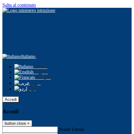
Salta al contenuto
Italiano
Italiano
English
Français
عربى
اردو
Accedi
Accedi
button close
×
Nome Utente