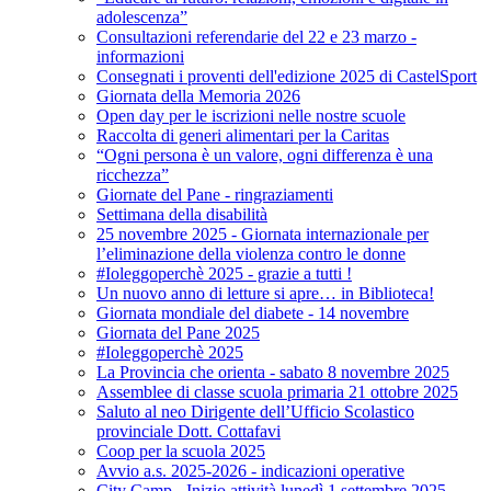
adolescenza”
Consultazioni referendarie del 22 e 23 marzo -
informazioni
Consegnati i proventi dell'edizione 2025 di CastelSport
Giornata della Memoria 2026
Open day per le iscrizioni nelle nostre scuole
Raccolta di generi alimentari per la Caritas
“Ogni persona è un valore, ogni differenza è una
ricchezza”
Giornate del Pane - ringraziamenti
Settimana della disabilità
25 novembre 2025 - Giornata internazionale per
l’eliminazione della violenza contro le donne
#Ioleggoperchè 2025 - grazie a tutti !
Un nuovo anno di letture si apre… in Biblioteca!
Giornata mondiale del diabete - 14 novembre
Giornata del Pane 2025
#Ioleggoperchè 2025
La Provincia che orienta - sabato 8 novembre 2025
Assemblee di classe scuola primaria 21 ottobre 2025
Saluto al neo Dirigente dell’Ufficio Scolastico
provinciale Dott. Cottafavi
Coop per la scuola 2025
Avvio a.s. 2025-2026 - indicazioni operative
City Camp - Inizio attività lunedì 1 settembre 2025