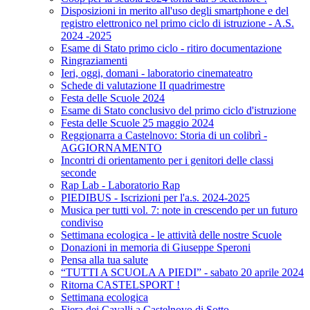
Disposizioni in merito all'uso degli smartphone e del
registro elettronico nel primo ciclo di istruzione - A.S.
2024 -2025
Esame di Stato primo ciclo - ritiro documentazione
Ringraziamenti
Ieri, oggi, domani - laboratorio cinemateatro
Schede di valutazione II quadrimestre
Festa delle Scuole 2024
Esame di Stato conclusivo del primo ciclo d'istruzione
Festa delle Scuole 25 maggio 2024
Reggionarra a Castelnovo: Storia di un colibrì -
AGGIORNAMENTO
Incontri di orientamento per i genitori delle classi
seconde
Rap Lab - Laboratorio Rap
PIEDIBUS - Iscrizioni per l'a.s. 2024-2025
Musica per tutti vol. 7: note in crescendo per un futuro
condiviso
Settimana ecologica - le attività delle nostre Scuole
Donazioni in memoria di Giuseppe Speroni
Pensa alla tua salute
“TUTTI A SCUOLA A PIEDI” - sabato 20 aprile 2024
Ritorna CASTELSPORT !
Settimana ecologica
Fiera dei Cavalli a Castelnovo di Sotto