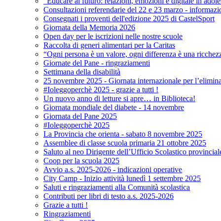
"Educare al futuro: relazioni, emozioni e digitale in adol
Consultazioni referendarie del 22 e 23 marzo - informazi
Consegnati i proventi dell'edizione 2025 di CastelSport
Giornata della Memoria 2026
Open day per le iscrizioni nelle nostre scuole
Raccolta di generi alimentari per la Caritas
“Ogni persona è un valore, ogni differenza è una ricchez
Giornate del Pane - ringraziamenti
Settimana della disabilità
25 novembre 2025 - Giornata internazionale per l’elimina
#Ioleggoperchè 2025 - grazie a tutti !
Un nuovo anno di letture si apre… in Biblioteca!
Giornata mondiale del diabete - 14 novembre
Giornata del Pane 2025
#Ioleggoperchè 2025
La Provincia che orienta - sabato 8 novembre 2025
Assemblee di classe scuola primaria 21 ottobre 2025
Saluto al neo Dirigente dell’Ufficio Scolastico provincial
Coop per la scuola 2025
Avvio a.s. 2025-2026 - indicazioni operative
City Camp - Inizio attività lunedì 1 settembre 2025
Saluti e ringraziamenti alla Comunità scolastica
Contributi per libri di testo a.s. 2025-2026
Grazie a tutti !
Ringraziamenti