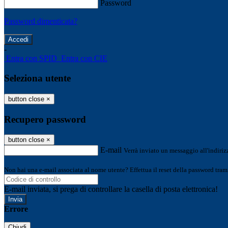
Password
Password dimenticata?
-
Entra con SPID
Entra con CIE
Seleziona utente
button close
×
Recupero password
button close
×
E-mail
Verrà inviato un messaggio all'indirizz
Non hai una e-mail associata al nome utente? Effettua il reset della password tram
E-mail inviata, si prega di controllare la casella di posta elettronica!
Errore
Chiudi