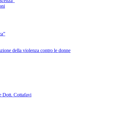
escenza”
oni
za”
zione della violenza contro le donne
e Dott. Cottafavi