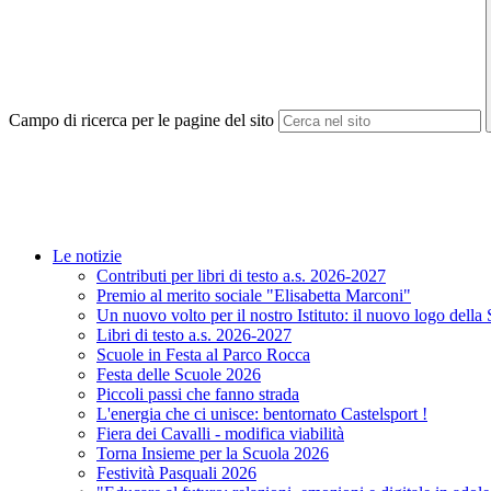
Campo di ricerca per le pagine del sito
Le notizie
Contributi per libri di testo a.s. 2026-2027
Premio al merito sociale "Elisabetta Marconi"
Un nuovo volto per il nostro Istituto: il nuovo logo della
Libri di testo a.s. 2026-2027
Scuole in Festa al Parco Rocca
Festa delle Scuole 2026
Piccoli passi che fanno strada
L'energia che ci unisce: bentornato Castelsport !
Fiera dei Cavalli - modifica viabilità
Torna Insieme per la Scuola 2026
Festività Pasquali 2026