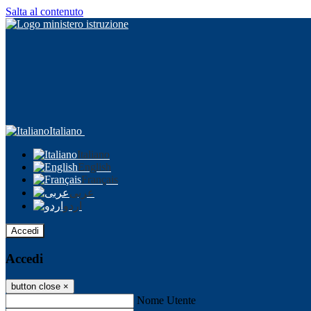
Salta al contenuto
Italiano
Italiano
English
Français
عربى
اردو
Accedi
Accedi
button close
×
Nome Utente