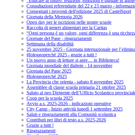
"Educare al futuro: relazioni, emozioni e digitale in adol
Consultazioni referendarie del 22 e 23 marzo - informazi
Consegnati i proventi dell'edizione 2025 di CastelSport
Giornata della Memoria 2026
Open day per le iscrizioni nelle nostre scuole
Raccolta di generi alimentari per la Caritas
“Ogni persona è un valore, ogni differenza è una ricchez
Giornate del Pane - ringraziamenti
Settimana della disabilità
25 novembre 2025 - Giornata internazionale per l’elimina
#Ioleggoperchè 2025 - grazie a tutti !
Un nuovo anno di letture si apre… in Biblioteca!
Giornata mondiale del diabete - 14 novembre
Giornata del Pane 2025
#Ioleggoperchè 2025
La Provincia che orienta - sabato 8 novembre 2025
Assemblee di classe scuola primaria 21 ottobre 2025
Saluto al neo Dirigente dell’Ufficio Scolastico provincial
Coop per la scuola 2025
Avvio a.s. 2025-2026 - indicazioni operative
City Camp - Inizio attività lunedì 1 settembre 2025
Saluti e ringraziamenti alla Comunità scolastica
Contributi per libri di testo a.s. 2025-2026
Grazie a tutti !
Ringraziamenti