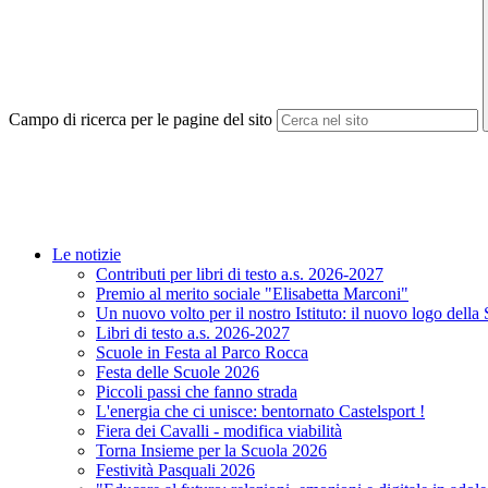
Campo di ricerca per le pagine del sito
Le notizie
Contributi per libri di testo a.s. 2026-2027
Premio al merito sociale "Elisabetta Marconi"
Un nuovo volto per il nostro Istituto: il nuovo logo della
Libri di testo a.s. 2026-2027
Scuole in Festa al Parco Rocca
Festa delle Scuole 2026
Piccoli passi che fanno strada
L'energia che ci unisce: bentornato Castelsport !
Fiera dei Cavalli - modifica viabilità
Torna Insieme per la Scuola 2026
Festività Pasquali 2026