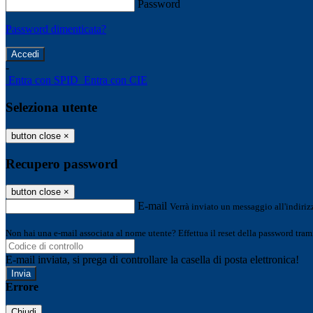
Password
Password dimenticata?
-
Entra con SPID
Entra con CIE
Seleziona utente
button close
×
Recupero password
button close
×
E-mail
Verrà inviato un messaggio all'indirizz
Non hai una e-mail associata al nome utente? Effettua il reset della password tram
E-mail inviata, si prega di controllare la casella di posta elettronica!
Errore
Chiudi