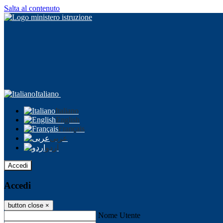
Salta al contenuto
Italiano
Italiano
English
Français
عربى
اردو
Accedi
Accedi
button close
×
Nome Utente