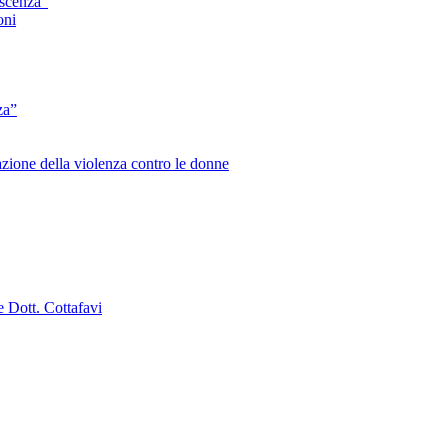
escenza”
oni
za”
zione della violenza contro le donne
e Dott. Cottafavi