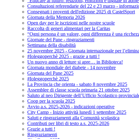
"Educare al futuro: relazioni, emozioni e digitale in adol
Consultazioni referendarie del 22 e 23 marzo - informazi
Consegnati i proventi dell'edizione 2025 di CastelSport
Giornata della Memoria 2026
Open day per le iscrizioni nelle nostre scuole
Raccolta di generi alimentari per la Caritas
“Ogni persona è un valore, ogni differenza è una ricchez
Giornate del Pane - ringraziamenti
Settimana della disabilità
25 novembre 2025 - Giornata internazionale per l’elimina
#Ioleggoperchè 2025 - grazie a tutti !
Un nuovo anno di letture si apre… in Biblioteca!
Giornata mondiale del diabete - 14 novembre
Giornata del Pane 2025
#Ioleggoperchè 2025
La Provincia che orienta - sabato 8 novembre 2025
Assemblee di classe scuola primaria 21 ottobre 2025
Saluto al neo Dirigente dell’Ufficio Scolastico provincial
Coop per la scuola 2025
Avvio a.s. 2025-2026 - indicazioni operative
City Camp - Inizio attività lunedì 1 settembre 2025
Saluti e ringraziamenti alla Comunità scolastica
Contributi per libri di testo a.s. 2025-2026
Grazie a tutti !
Ringraziamenti