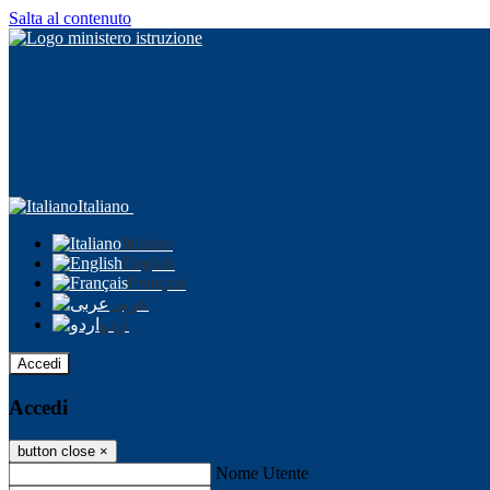
Salta al contenuto
Italiano
Italiano
English
Français
عربى
اردو
Accedi
Accedi
button close
×
Nome Utente