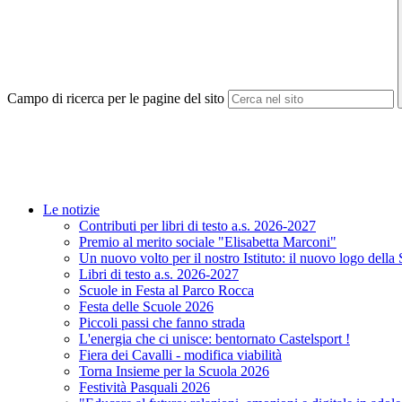
Campo di ricerca per le pagine del sito
Le notizie
Contributi per libri di testo a.s. 2026-2027
Premio al merito sociale "Elisabetta Marconi"
Un nuovo volto per il nostro Istituto: il nuovo logo della
Libri di testo a.s. 2026-2027
Scuole in Festa al Parco Rocca
Festa delle Scuole 2026
Piccoli passi che fanno strada
L'energia che ci unisce: bentornato Castelsport !
Fiera dei Cavalli - modifica viabilità
Torna Insieme per la Scuola 2026
Festività Pasquali 2026