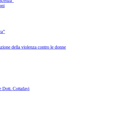
escenza”
oni
za”
zione della violenza contro le donne
e Dott. Cottafavi