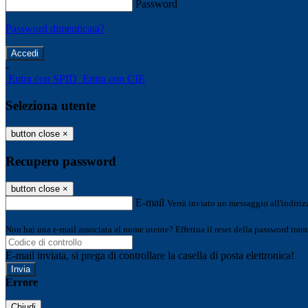
Password
Password dimenticata?
-
Entra con SPID
Entra con CIE
Seleziona utente
button close
×
Recupero password
button close
×
E-mail
Verrà inviato un messaggio all'indirizz
Non hai una e-mail associata al nome utente? Effettua il reset della password tram
E-mail inviata, si prega di controllare la casella di posta elettronica!
Errore
Chiudi