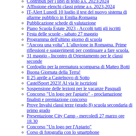
Contributi per i libri di testo a.s. 2023/2024
Affissione elenchi classi prime a.s. 2023-2024
IT-Alert Lunedì 10 luglio il test del nuovo sistema di
allarme pubblico in Emilia-Romagna
Pubblicazione schede di valutazione
Piano Scuola Estate 2023 - Accolti tutti gli iscritti
Festa delle scuole - sabato 27 maggio
Programma dell'ultimo giorno di scuola
“Ancora una volta”. L’alluvione in Romagna. Prime
riflessioni e suggerimenti per continuare a fare scuola.
31 maggio - Incontro di Orientamento per le classi
seconde
Cordoglio per la prematura scomparsa di Matteo Botti
Buona Giornata della Terra!
Il 25 aprile a Castelnovo di Sotto
CastelSport 2023! Al via le iscrizioni
Sospensione delle lezioni per le vacanze Pasquali
Concorso "Un logo per l'apiario" - proclamazione
finalisti e premiazione concorso
Prove Invalsi classi terze (grado 8) scuola secondaria di
primo grado
Presentazione City Camp - mercoledì 27 marzo ore
18.30
Concorso "Un logo per l'Apiario"
Corso di fotografia con lo smartphone