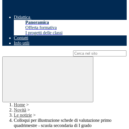
Didattica
Panoramica
Offerta formativa
I progetti delle classi
Contatti
Info utili
Campo di ricerca per le pagine del sito
Home
>
Novità
>
Le notizie
>
Colloqui per illustrazione schede di valutazione primo
quadrimestre - scuola secondaria di I grado