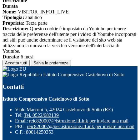
Descrizione
Durata
Nome:
VISITOR_INFO1_LIVE
Tipologia:
analitico
Proprieta:
Terza parte
Descrizione:
Questo cookie è impostato da Youtube per tenere
traccia delle preferenze dell'utente per i video di Youtube incorporati
nei siti; può anche determinare se il visitatore del sito web sta
utilizzando la nuova o la vecchia versione dell'interfaccia di
Youtube.
Durata:
6 mesi
Accetta tutti
Salva le preferenze
Istituto Comprensivo Castelnovo di Sotto
Contatti
Istituto Comprensivo Castelnovo di Sotto
Viale Marconi 5, 42024 Castelnovo di Sotto (RE)
Tel:
Tel. 0522/682139
Email:
reic820007@istruzione.it
Link per inviare una mail
PEC:
reic820007@pec.istruzione.it
Link per inviare una mail
C.F.: 80014250353