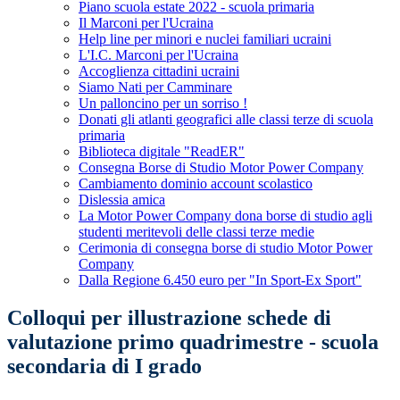
Piano scuola estate 2022 - scuola primaria
Il Marconi per l'Ucraina
Help line per minori e nuclei familiari ucraini
L'I.C. Marconi per l'Ucraina
Accoglienza cittadini ucraini
Siamo Nati per Camminare
Un palloncino per un sorriso !
Donati gli atlanti geografici alle classi terze di scuola
primaria
Biblioteca digitale "ReadER"
Consegna Borse di Studio Motor Power Company
Cambiamento dominio account scolastico
Dislessia amica
La Motor Power Company dona borse di studio agli
studenti meritevoli delle classi terze medie
Cerimonia di consegna borse di studio Motor Power
Company
Dalla Regione 6.450 euro per "In Sport-Ex Sport"
Colloqui per illustrazione schede di
valutazione primo quadrimestre - scuola
secondaria di I grado