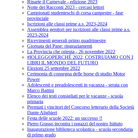
Riparte il Carnevale - edizione 2023
Notte dei Racconti 2023 - cercasi lettori
Campionati studenteschi di corsa campestre - fase
provinciale
Iscrizioni alle classi prime a.s. 2023-2024
Assemblea genitori per iscrizioni alle classi prime a.s.
2023-2024
Ricevimenti generali primo quadrimestre
Giornata del Pane: ringraziamenti
La Provincia che orienta - 26 novembre 2022
#IOLEGGOPERCHÉ 2022, COSTRUIAMO CON I
LIBRI IL MONDO DEL FUTURO
Elezioni 25 settembre 2022
Cerimonia di consegna delle borse di studio Motor
Power
Adolescenti e preadolescenti in vacanza - serata con
Marco Battini
Elenco dei testi consigliati per le vacanze - scuola
primaria
Premiati i vincitori del Concorso letterario della Società
Dante Alighieri
Festa delle scuole 2022: un successo !!
Pietro Grasso incontra i ragazzi del nostro Istituto
Inaugurazione biblioteca scolastica - scuola secondaria
di primo grado