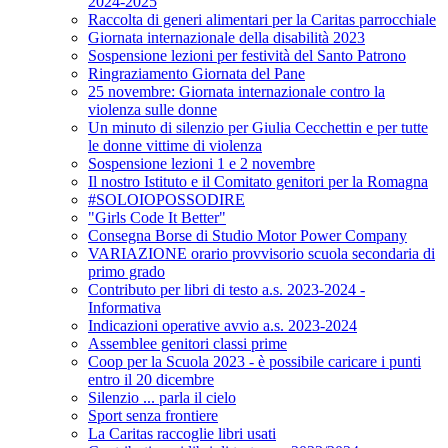
2024-2025
Raccolta di generi alimentari per la Caritas parrocchiale
Giornata internazionale della disabilità 2023
Sospensione lezioni per festività del Santo Patrono
Ringraziamento Giornata del Pane
25 novembre: Giornata internazionale contro la
violenza sulle donne
Un minuto di silenzio per Giulia Cecchettin e per tutte
le donne vittime di violenza
Sospensione lezioni 1 e 2 novembre
Il nostro Istituto e il Comitato genitori per la Romagna
#SOLOIOPOSSODIRE
"Girls Code It Better"
Consegna Borse di Studio Motor Power Company
VARIAZIONE orario provvisorio scuola secondaria di
primo grado
Contributo per libri di testo a.s. 2023-2024 -
Informativa
Indicazioni operative avvio a.s. 2023-2024
Assemblee genitori classi prime
Coop per la Scuola 2023 - è possibile caricare i punti
entro il 20 dicembre
Silenzio ... parla il cielo
Sport senza frontiere
La Caritas raccoglie libri usati