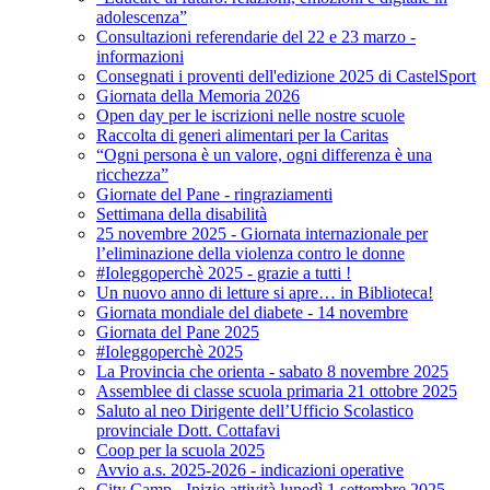
adolescenza”
Consultazioni referendarie del 22 e 23 marzo -
informazioni
Consegnati i proventi dell'edizione 2025 di CastelSport
Giornata della Memoria 2026
Open day per le iscrizioni nelle nostre scuole
Raccolta di generi alimentari per la Caritas
“Ogni persona è un valore, ogni differenza è una
ricchezza”
Giornate del Pane - ringraziamenti
Settimana della disabilità
25 novembre 2025 - Giornata internazionale per
l’eliminazione della violenza contro le donne
#Ioleggoperchè 2025 - grazie a tutti !
Un nuovo anno di letture si apre… in Biblioteca!
Giornata mondiale del diabete - 14 novembre
Giornata del Pane 2025
#Ioleggoperchè 2025
La Provincia che orienta - sabato 8 novembre 2025
Assemblee di classe scuola primaria 21 ottobre 2025
Saluto al neo Dirigente dell’Ufficio Scolastico
provinciale Dott. Cottafavi
Coop per la scuola 2025
Avvio a.s. 2025-2026 - indicazioni operative
City Camp - Inizio attività lunedì 1 settembre 2025