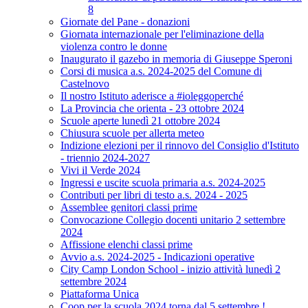
8
Giornate del Pane - donazioni
Giornata internazionale per l'eliminazione della
violenza contro le donne
Inaugurato il gazebo in memoria di Giuseppe Speroni
Corsi di musica a.s. 2024-2025 del Comune di
Castelnovo
Il nostro Istituto aderisce a #ioleggoperché
La Provincia che orienta - 23 ottobre 2024
Scuole aperte lunedì 21 ottobre 2024
Chiusura scuole per allerta meteo
Indizione elezioni per il rinnovo del Consiglio d'Istituto
- triennio 2024-2027
Vivi il Verde 2024
Ingressi e uscite scuola primaria a.s. 2024-2025
Contributi per libri di testo a.s. 2024 - 2025
Assemblee genitori classi prime
Convocazione Collegio docenti unitario 2 settembre
2024
Affissione elenchi classi prime
Avvio a.s. 2024-2025 - Indicazioni operative
City Camp London School - inizio attività lunedì 2
settembre 2024
Piattaforma Unica
Coop per la scuola 2024 torna dal 5 settembre !