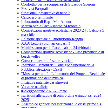
Cordoglio per la scomparsa di Giuseppe Speroni
Festività Pasquali
Siria: quali prospettive di pace ?
Calcio a 5 femminile
Laboratorio di Rap - MonAmour
Marcia per la Pace - sabato 24 febbraio
Competizioni sportive scolastiche 2023-24 : Calcio a 5
maschile
Edizione speciale di Buongiorno Reggio
AAA Lettori volontari cercasi !!
Manifestiamo per la Pace - sabato 24 febbraio
Competizioni sportive scolastiche - Fase provinciale di
beach volley
Corsa campestre - fase provinciale
Indizione Elezioni del Consiglio Superiore della
Pubblica Istruzione (CSPI)
"Musica per tutti" - Laboratorio del Progetto Regionale
di promozione della musica
Iniziative natalizie castelnovesi
Vacanze natalizie
#Ioleggoperchè 2023 - Grazie
Iscrizioni alle scuole di ogni ordine e grado a.s. 2024-
2025
Assemblee genitori per iscrizioni alle classi prime a.s.