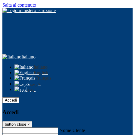
Salta al contenuto
Italiano
Italiano
English
Français
عربى
اردو
Accedi
Accedi
button close
×
Nome Utente