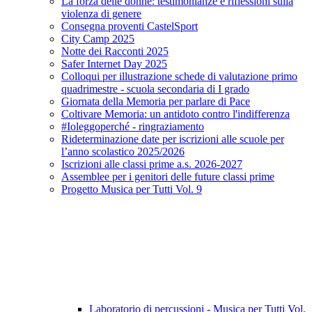
La forza delle donne: testimonianze e riflessioni sulla
violenza di genere
Consegna proventi CastelSport
City Camp 2025
Notte dei Racconti 2025
Safer Internet Day 2025
Colloqui per illustrazione schede di valutazione primo
quadrimestre - scuola secondaria di I grado
Giornata della Memoria per parlare di Pace
Coltivare Memoria: un antidoto contro l'indifferenza
#Ioleggoperché - ringraziamento
Rideterminazione date per iscrizioni alle scuole per
l’anno scolastico 2025/2026
Iscrizioni alle classi prime a.s. 2026-2027
Assemblee per i genitori delle future classi prime
Progetto Musica per Tutti Vol. 9
Laboratorio di percussioni - Musica per Tutti Vol.