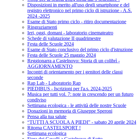
Disposizioni in merito all'uso degli smartphone e del
registro elettronico nel primo ciclo di istruzione - A.S.
2024 -2025
Esame di Stato primo ciclo - ritiro documentazione
Ringraziamenti
Ieri, oggi, domani - laboratorio cinemateatro
Schede di valutazione II quadrimestre
Festa delle Scuole 2024
Esame di Stato conclusivo del primo ciclo d'istruzione
Festa delle Scuole 25 maggio 2024
Reggionarra a Castelnovo: Storia di un colibrì -
AGGIORNAMENTO
Incontri di orientamento per i genitori delle classi
seconde
Rap Lab - Laboratorio Rap
PIEDIBUS - Iscrizioni per l'a.s. 2024-2025
Musica per tutti vol. 7: note in crescendo per un futuro
condiviso
Settimana ecologica - le attività delle nostre Scuole
Donazioni in memoria di Giuseppe Speroni
Pensa alla tua salute
“TUTTI A SCUOLA A PIEDI” - sabato 20 aprile 2024
Ritorna CASTELSPORT !
Settimana ecologica
Fiera dei Cavalli a Castelnovo di Sotto