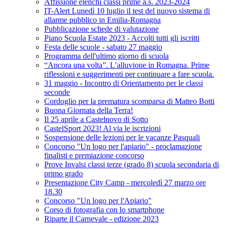
Affissione elenchi classi prime a.s. 2023-2024
IT-Alert Lunedì 10 luglio il test del nuovo sistema di
allarme pubblico in Emilia-Romagna
Pubblicazione schede di valutazione
Piano Scuola Estate 2023 - Accolti tutti gli iscritti
Festa delle scuole - sabato 27 maggio
Programma dell'ultimo giorno di scuola
“Ancora una volta”. L’alluvione in Romagna. Prime
riflessioni e suggerimenti per continuare a fare scuola.
31 maggio - Incontro di Orientamento per le classi
seconde
Cordoglio per la prematura scomparsa di Matteo Botti
Buona Giornata della Terra!
Il 25 aprile a Castelnovo di Sotto
CastelSport 2023! Al via le iscrizioni
Sospensione delle lezioni per le vacanze Pasquali
Concorso "Un logo per l'apiario" - proclamazione
finalisti e premiazione concorso
Prove Invalsi classi terze (grado 8) scuola secondaria di
primo grado
Presentazione City Camp - mercoledì 27 marzo ore
18.30
Concorso "Un logo per l'Apiario"
Corso di fotografia con lo smartphone
Riparte il Carnevale - edizione 2023