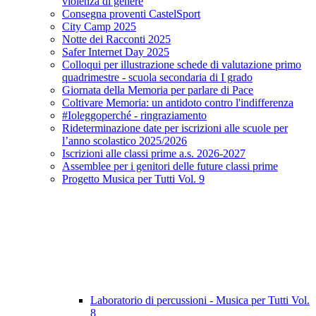
violenza di genere
Consegna proventi CastelSport
City Camp 2025
Notte dei Racconti 2025
Safer Internet Day 2025
Colloqui per illustrazione schede di valutazione primo
quadrimestre - scuola secondaria di I grado
Giornata della Memoria per parlare di Pace
Coltivare Memoria: un antidoto contro l'indifferenza
#Ioleggoperché - ringraziamento
Rideterminazione date per iscrizioni alle scuole per
l’anno scolastico 2025/2026
Iscrizioni alle classi prime a.s. 2026-2027
Assemblee per i genitori delle future classi prime
Progetto Musica per Tutti Vol. 9
Laboratorio di percussioni - Musica per Tutti Vol.
8