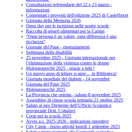
Consultazioni referendarie del 22 e 23 marzo -
informazioni
Consegnati i proventi dell'edizione 2025 di CastelSport
Giornata della Memoria 2026
Open day per le iscrizioni nelle nostre scuole
Raccolta di generi alimentari per la Caritas
“Ogni persona è un valore, ogni differenza è una
ricchezza”
Giornate del Pane - ringraziamenti
Settimana della disabilità
25 novembre 2025 - Giornata internazionale per
l’eliminazione della violenza contro le donne
#Ioleggoperchè 2025 - grazie a tutti !
Un nuovo anno di letture si apre… in Biblioteca!
Giornata mondiale del diabete - 14 novembre
Giornata del Pane 2025
#Ioleggoperchè 2025
La Provincia che orienta - sabato 8 novembre 2025
Assemblee di classe scuola primaria 21 ottobre 2025
Saluto al neo Dirigente dell’Ufficio Scolastico
provinciale Dott. Cottafavi
Coop per la scuola 2025
Avvio a.s. 2025-2026 - indicazioni operative
City Camp - Inizio attività lunedì 1 settembre 2025
Saluti e ringraziamenti alla Comunità scolastica