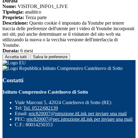
Durata
Nome:
VISITOR_INFO1_LIVE
Tipologia:
analitico
Proprieta:
Terza parte
Descrizione:
Questo cookie è impostato da Youtube per tenere
traccia delle preferenze dell'utente per i video di Youtube incorporati
nei siti; può anche determinare se il visitatore del sito web sta
utilizzando la nuova o la vecchia versione dell'interfaccia di
Youtube.
Durata:
6 mesi
Accetta tutti
Salva le preferenze
Istituto Comprensivo Castelnovo di Sotto
Contatti
Istituto Comprensivo Castelnovo di Sotto
Viale Marconi 5, 42024 Castelnovo di Sotto (RE)
Tel:
Tel. 0522/682139
Email:
reic820007@istruzione.it
Link per inviare una mail
PEC:
reic820007@pec.istruzione.it
Link per inviare una mail
C.F.: 80014250353