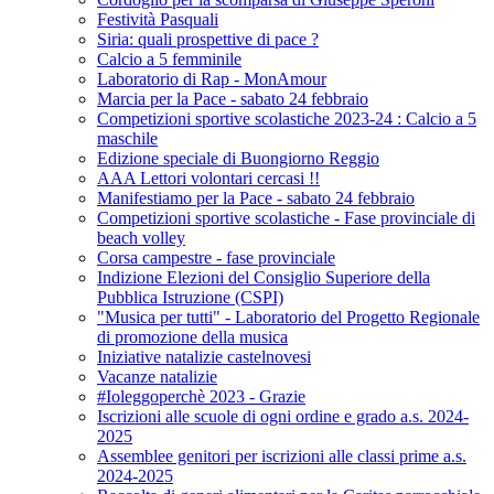
Festività Pasquali
Siria: quali prospettive di pace ?
Calcio a 5 femminile
Laboratorio di Rap - MonAmour
Marcia per la Pace - sabato 24 febbraio
Competizioni sportive scolastiche 2023-24 : Calcio a 5
maschile
Edizione speciale di Buongiorno Reggio
AAA Lettori volontari cercasi !!
Manifestiamo per la Pace - sabato 24 febbraio
Competizioni sportive scolastiche - Fase provinciale di
beach volley
Corsa campestre - fase provinciale
Indizione Elezioni del Consiglio Superiore della
Pubblica Istruzione (CSPI)
"Musica per tutti" - Laboratorio del Progetto Regionale
di promozione della musica
Iniziative natalizie castelnovesi
Vacanze natalizie
#Ioleggoperchè 2023 - Grazie
Iscrizioni alle scuole di ogni ordine e grado a.s. 2024-
2025
Assemblee genitori per iscrizioni alle classi prime a.s.
2024-2025