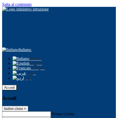
Salta al contenuto
Italiano
Italiano
English
Français
عربى
اردو
Accedi
Accedi
button close
×
Nome Utente