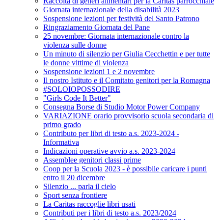
Raccolta di generi alimentari per la Caritas parrocchiale
Giornata internazionale della disabilità 2023
Sospensione lezioni per festività del Santo Patrono
Ringraziamento Giornata del Pane
25 novembre: Giornata internazionale contro la
violenza sulle donne
Un minuto di silenzio per Giulia Cecchettin e per tutte
le donne vittime di violenza
Sospensione lezioni 1 e 2 novembre
Il nostro Istituto e il Comitato genitori per la Romagna
#SOLOIOPOSSODIRE
"Girls Code It Better"
Consegna Borse di Studio Motor Power Company
VARIAZIONE orario provvisorio scuola secondaria di
primo grado
Contributo per libri di testo a.s. 2023-2024 -
Informativa
Indicazioni operative avvio a.s. 2023-2024
Assemblee genitori classi prime
Coop per la Scuola 2023 - è possibile caricare i punti
entro il 20 dicembre
Silenzio ... parla il cielo
Sport senza frontiere
La Caritas raccoglie libri usati
Contributi per i libri di testo a.s. 2023/2024