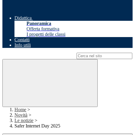
Didattica
Panoramica
Offerta formativa
I progetti delle classi
Contatti
Info utili
Campo di ricerca per le pagine del sito
Home
>
Novità
>
Le notizie
>
Safer Internet Day 2025