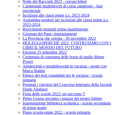
Notte dei Racconti 2023 - cercasi lettori
Campionati studenteschi di corsa campestre - fase
provinciale
Iscrizioni alle classi prime a.s. 2023-2024
Assemblea genitori per iscrizioni alle classi prime a.s.
2023-2024
Ricevimenti generali primo quadrimestre
Giornata del Pane: ringraziamenti
La Provincia che orienta - 26 novembre 2022
#IOLEGGOPERCHÉ 2022, COSTRUIAMO CON I
LIBRI IL MONDO DEL FUTURO
Elezioni 25 settembre 2022
Cerimonia di consegna delle borse di studio Motor
Power
Adolescenti e preadolescenti in vacanza - serata con
Marco Battini
Elenco dei testi consigliati per le vacanze - scuola
primaria
Premiati i vincitori del Concorso letterario della Società
Dante Alighieri
Festa delle scuole 2022: un successo !!
Pietro Grasso incontra i ragazzi del nostro Istituto
Inaugurazione biblioteca scolastica - scuola secondaria
di primo grado
Piano scuola estate 2022 - scuola primaria