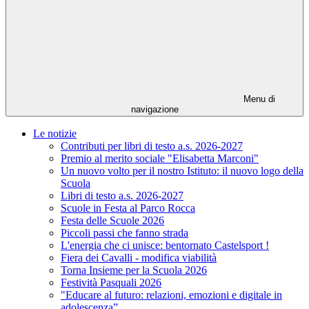
Menu di
navigazione
Le notizie
Contributi per libri di testo a.s. 2026-2027
Premio al merito sociale "Elisabetta Marconi"
Un nuovo volto per il nostro Istituto: il nuovo logo della
Scuola
Libri di testo a.s. 2026-2027
Scuole in Festa al Parco Rocca
Festa delle Scuole 2026
Piccoli passi che fanno strada
L'energia che ci unisce: bentornato Castelsport !
Fiera dei Cavalli - modifica viabilità
Torna Insieme per la Scuola 2026
Festività Pasquali 2026
"Educare al futuro: relazioni, emozioni e digitale in
adolescenza”