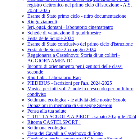
registro elettronico nel primo ciclo di istruzione - A.S.
2024 -2025
Esame di Stato primo ciclo - ritiro documentazione
Ringraziamenti
Ieri, oggi, domani - laboratorio cinemateatro
Schede di valutazione II quadrimestre
Festa delle Scuole 2024
Esame di Stato conclusivo del primo ciclo d'istruzione
Festa delle Scuole 25 maggio 2024
Reggionarra a Castelnovo: Storia di un colibrì -
AGGIORNAMENTO
Incontri di orientamento per i genitori delle classi
seconde
Rap Lab - Laboratorio Rap
PIEDIBUS - Iscrizioni per l'a.s. 2024-2025
Musica per tutti vol. 7: note in crescendo per un futuro
condiviso
Settimana ecologica - le attività delle nostre Scuole
Donazioni in memoria di Giuseppe Speroni
Pensa alla tua salute
“TUTTI A SCUOLA A PIEDI” - sabato 20 aprile 2024
Ritorna CASTELSPORT !
Settimana ecologica
Fiera dei Cavalli a Castelnovo di Sotto
Cordoglio per la scomparsa di Giuseppe Speroni