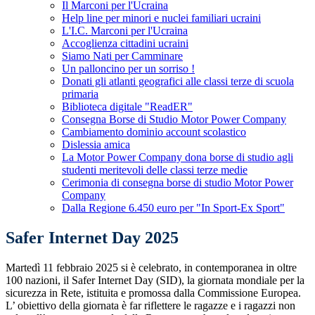
Il Marconi per l'Ucraina
Help line per minori e nuclei familiari ucraini
L'I.C. Marconi per l'Ucraina
Accoglienza cittadini ucraini
Siamo Nati per Camminare
Un palloncino per un sorriso !
Donati gli atlanti geografici alle classi terze di scuola
primaria
Biblioteca digitale "ReadER"
Consegna Borse di Studio Motor Power Company
Cambiamento dominio account scolastico
Dislessia amica
La Motor Power Company dona borse di studio agli
studenti meritevoli delle classi terze medie
Cerimonia di consegna borse di studio Motor Power
Company
Dalla Regione 6.450 euro per "In Sport-Ex Sport"
Safer Internet Day 2025
Martedì 11 febbraio 2025 si è celebrato, in contemporanea in oltre
100 nazioni, il Safer Internet Day (SID), la giornata mondiale per la
sicurezza in Rete, istituita e promossa dalla Commissione Europea.
L’ obiettivo della giornata è far riflettere le ragazze e i ragazzi non