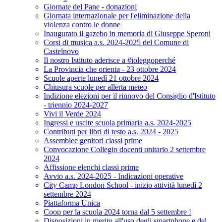
Giornate del Pane - donazioni
Giornata internazionale per l'eliminazione della
violenza contro le donne
Inaugurato il gazebo in memoria di Giuseppe Speroni
Corsi di musica a.s. 2024-2025 del Comune di
Castelnovo
Il nostro Istituto aderisce a #ioleggoperché
La Provincia che orienta - 23 ottobre 2024
Scuole aperte lunedì 21 ottobre 2024
Chiusura scuole per allerta meteo
Indizione elezioni per il rinnovo del Consiglio d'Istituto
- triennio 2024-2027
Vivi il Verde 2024
Ingressi e uscite scuola primaria a.s. 2024-2025
Contributi per libri di testo a.s. 2024 - 2025
Assemblee genitori classi prime
Convocazione Collegio docenti unitario 2 settembre
2024
Affissione elenchi classi prime
Avvio a.s. 2024-2025 - Indicazioni operative
City Camp London School - inizio attività lunedì 2
settembre 2024
Piattaforma Unica
Coop per la scuola 2024 torna dal 5 settembre !
Disposizioni in merito all'uso degli smartphone e del