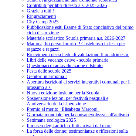
Contributi per libri di testo a.s. 2025-2026
Grazie a tutti !
Ringraziamenti
City Camp 2025
Pubblicazione esiti Esame di Stato conclusivo del primo
ciclo d'istruzione
Materiale scolastico Scuola primaria a.s. 2026-2027
Mamma, ho perso l'orario !! Castelnovo in festa per
ragazze e ragazzi
Ricevimenti per schede di valutazione II quadrimestre
Libri delle vacanze estive - scuola primaria
Questionari di autovalutazione d'Istituto
Festa delle scuole 2025
Genitori in armonia !
Apertura iscrizioni ai servizi integrativi comunali per il
prossimo a.s.
Nuova edizione Insieme per la Scuola
Sospensione lezioni per festività pasquali e
Anniversario della Liberazione
Premio al merito "Elisabetta Marconi"
Giornata mondiale per la consapevolezza sull'autismo
Settimana ecologica 2025
Il museo degli antichi rifiuti arrivati dal mare
La forza delle donne: testimonianze e riflessioni sulla