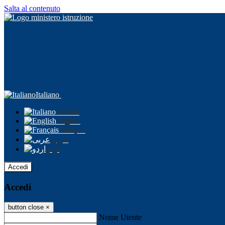
Salta al contenuto
Italiano
Italiano
English
Français
عربى
اردو
Accedi
Accedi
button close
×
Nome Utente