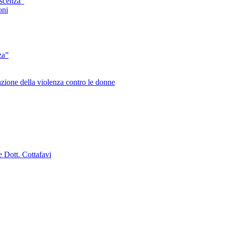
escenza”
oni
za”
zione della violenza contro le donne
e Dott. Cottafavi