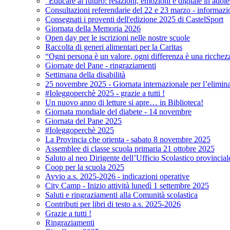
"Educare al futuro: relazioni, emozioni e digitale in adol
Consultazioni referendarie del 22 e 23 marzo - informazi
Consegnati i proventi dell'edizione 2025 di CastelSport
Giornata della Memoria 2026
Open day per le iscrizioni nelle nostre scuole
Raccolta di generi alimentari per la Caritas
“Ogni persona è un valore, ogni differenza è una ricchez
Giornate del Pane - ringraziamenti
Settimana della disabilità
25 novembre 2025 - Giornata internazionale per l’elimina
#Ioleggoperchè 2025 - grazie a tutti !
Un nuovo anno di letture si apre… in Biblioteca!
Giornata mondiale del diabete - 14 novembre
Giornata del Pane 2025
#Ioleggoperchè 2025
La Provincia che orienta - sabato 8 novembre 2025
Assemblee di classe scuola primaria 21 ottobre 2025
Saluto al neo Dirigente dell’Ufficio Scolastico provincial
Coop per la scuola 2025
Avvio a.s. 2025-2026 - indicazioni operative
City Camp - Inizio attività lunedì 1 settembre 2025
Saluti e ringraziamenti alla Comunità scolastica
Contributi per libri di testo a.s. 2025-2026
Grazie a tutti !
Ringraziamenti