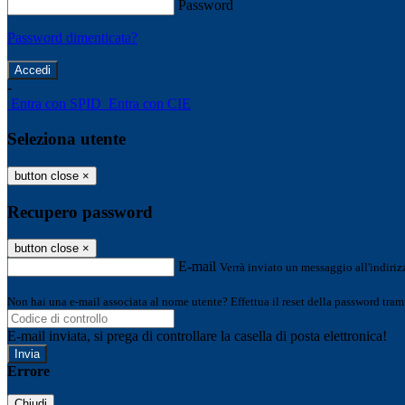
Password
Password dimenticata?
-
Entra con SPID
Entra con CIE
Seleziona utente
button close
×
Recupero password
button close
×
E-mail
Verrà inviato un messaggio all'indirizz
Non hai una e-mail associata al nome utente? Effettua il reset della password tram
E-mail inviata, si prega di controllare la casella di posta elettronica!
Errore
Chiudi