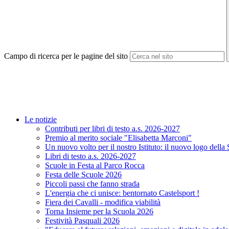
Campo di ricerca per le pagine del sito
Le notizie
Contributi per libri di testo a.s. 2026-2027
Premio al merito sociale "Elisabetta Marconi"
Un nuovo volto per il nostro Istituto: il nuovo logo della
Libri di testo a.s. 2026-2027
Scuole in Festa al Parco Rocca
Festa delle Scuole 2026
Piccoli passi che fanno strada
L'energia che ci unisce: bentornato Castelsport !
Fiera dei Cavalli - modifica viabilità
Torna Insieme per la Scuola 2026
Festività Pasquali 2026