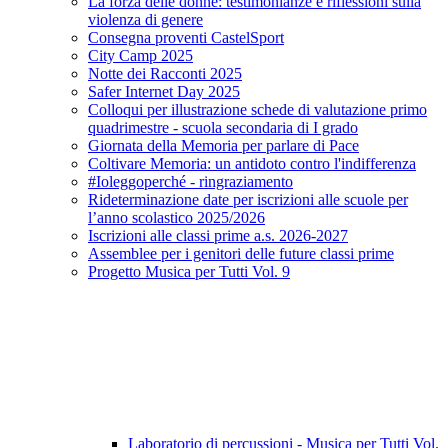
La forza delle donne: testimonianze e riflessioni sulla
violenza di genere
Consegna proventi CastelSport
City Camp 2025
Notte dei Racconti 2025
Safer Internet Day 2025
Colloqui per illustrazione schede di valutazione primo
quadrimestre - scuola secondaria di I grado
Giornata della Memoria per parlare di Pace
Coltivare Memoria: un antidoto contro l'indifferenza
#Ioleggoperché - ringraziamento
Rideterminazione date per iscrizioni alle scuole per
l’anno scolastico 2025/2026
Iscrizioni alle classi prime a.s. 2026-2027
Assemblee per i genitori delle future classi prime
Progetto Musica per Tutti Vol. 9
Laboratorio di percussioni - Musica per Tutti Vol.