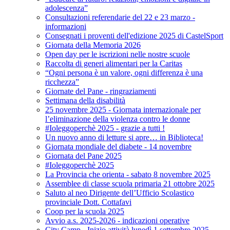
adolescenza”
Consultazioni referendarie del 22 e 23 marzo -
informazioni
Consegnati i proventi dell'edizione 2025 di CastelSport
Giornata della Memoria 2026
Open day per le iscrizioni nelle nostre scuole
Raccolta di generi alimentari per la Caritas
“Ogni persona è un valore, ogni differenza è una
ricchezza”
Giornate del Pane - ringraziamenti
Settimana della disabilità
25 novembre 2025 - Giornata internazionale per
l’eliminazione della violenza contro le donne
#Ioleggoperchè 2025 - grazie a tutti !
Un nuovo anno di letture si apre… in Biblioteca!
Giornata mondiale del diabete - 14 novembre
Giornata del Pane 2025
#Ioleggoperchè 2025
La Provincia che orienta - sabato 8 novembre 2025
Assemblee di classe scuola primaria 21 ottobre 2025
Saluto al neo Dirigente dell’Ufficio Scolastico
provinciale Dott. Cottafavi
Coop per la scuola 2025
Avvio a.s. 2025-2026 - indicazioni operative
City Camp - Inizio attività lunedì 1 settembre 2025