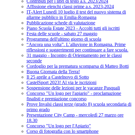
Contributi per i libri di testo a.s. 2023/2024
Affissione elenchi classi prime a.s. 2023-2024
IT-Alert Lunedì 10 luglio il test del nuovo sistema di
allarme pubblico in Emilia-Romagna
Pubblicazione schede di valutazione
Piano Scuola Estate 2023 - Accolti tutti gli iscritti
Festa delle scuole - sabato 27 maggio
Programma dell'ultimo giorno di scuola
“Ancora una volta”. L’alluvione in Romagna. Prime
riflessioni e suggerimenti per continuare a fare scuola.
31 maggio - Incontro di Orientamento per le classi
seconde
Cordoglio per la prematura scomparsa di Matteo Botti
Buona Giornata della Terra!
Il 25 aprile a Castelnovo di Sotto
CastelSport 2023! Al via le iscrizioni
Sospensione delle lezioni per le vacanze Pasquali
Concorso "Un logo per l'apiario" - proclamazione
finalisti e premiazione concorso
Prove Invalsi classi terze (grado 8) scuola secondaria di
primo grado
Presentazione City Camp - mercoledì 27 marzo ore
18.30
Concorso "Un logo per l'Apiario"
Corso di fotografia con lo smartphone