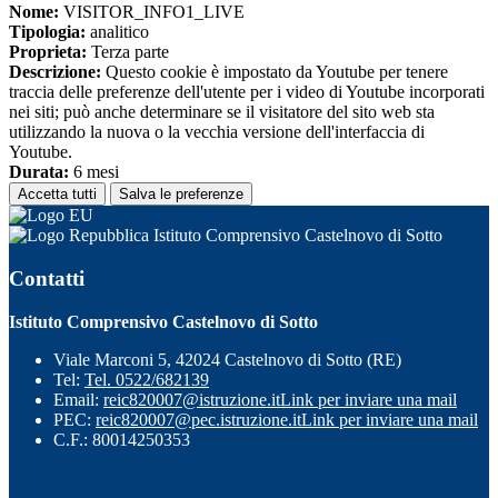
Nome:
VISITOR_INFO1_LIVE
Tipologia:
analitico
Proprieta:
Terza parte
Descrizione:
Questo cookie è impostato da Youtube per tenere
traccia delle preferenze dell'utente per i video di Youtube incorporati
nei siti; può anche determinare se il visitatore del sito web sta
utilizzando la nuova o la vecchia versione dell'interfaccia di
Youtube.
Durata:
6 mesi
Accetta tutti
Salva le preferenze
Istituto Comprensivo Castelnovo di Sotto
Contatti
Istituto Comprensivo Castelnovo di Sotto
Viale Marconi 5, 42024 Castelnovo di Sotto (RE)
Tel:
Tel. 0522/682139
Email:
reic820007@istruzione.it
Link per inviare una mail
PEC:
reic820007@pec.istruzione.it
Link per inviare una mail
C.F.: 80014250353