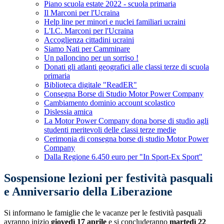
Piano scuola estate 2022 - scuola primaria
Il Marconi per l'Ucraina
Help line per minori e nuclei familiari ucraini
L'I.C. Marconi per l'Ucraina
Accoglienza cittadini ucraini
Siamo Nati per Camminare
Un palloncino per un sorriso !
Donati gli atlanti geografici alle classi terze di scuola
primaria
Biblioteca digitale "ReadER"
Consegna Borse di Studio Motor Power Company
Cambiamento dominio account scolastico
Dislessia amica
La Motor Power Company dona borse di studio agli
studenti meritevoli delle classi terze medie
Cerimonia di consegna borse di studio Motor Power
Company
Dalla Regione 6.450 euro per "In Sport-Ex Sport"
Sospensione lezioni per festività pasquali
e Anniversario della Liberazione
Si informano le famiglie che le vacanze per le festività pasquali
avranno inizio
giovedì 17 aprile
e si concluderanno
martedì 22