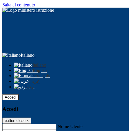
Salta al contenuto
Italiano
Italiano
English
Français
عربى
اردو
Accedi
Accedi
button close
×
Nome Utente