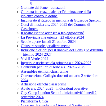
8
Giornate del Pane - donazioni
Giornata internazionale per l'eliminazione della
violenza contro le donne
Inaugurato il gazebo in memoria di Giuseppe Speroni
Corsi di musica a.s. 2024-2025 del Comune di
Castelnovo
Il nostro Istituto aderisce a #ioleggoperché
La Provincia che orienta - 23 ottobre 2024
Scuole aperte lunedì 21 ottobre 2024
Chiusura scuole per allerta meteo
Indizione elezioni per il rinnovo del Consiglio d'Istituto
- triennio 2024-2027
Vivi il Verde 2024
Ingressi e uscite scuola primaria a.s. 2024-2025
Contributi per libri di testo a.s. 2024 - 2025
Assemblee genitori classi prime
Convocazione Collegio docenti unitario 2 settembre
2024
Affissione elenchi classi prime
Avvio a.s. 2024-2025 - Indicazioni operative
City Camp London School - inizio attività lunedì 2
settembre 2024
Piattaforma Unica
Coop per la scuola 2024 torna dal 5 settembre !