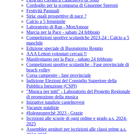
Cordoglio per la scomparsa di Giuseppe Speroni
Festività Pasquali
Siria: quali prospettive di pace ?
Calcio a 5 femminile
Laboratorio di Rap - MonAmour
Marcia per la Pace - sabato 24 febbraio
Competizioni sportive scolastiche 2023-24 : Calcio a 5
maschile
Edizione speciale di Buongiorno Reggio
AAA Lettori volontari cercasi !!
Manifestiamo per la Pace - sabato 24 febbraio
Competizioni sportive scolastiche - Fase provinciale di
beach volley
Corsa campestre - fase provinciale
Indizione Elezioni del Consiglio Superiore della
Pubblica Istruzione (CSPI)
"Musica per tutti" - Laboratorio del Progetto Regionale
di promozione della musica
Iniziative natalizie castelnovesi
Vacanze natalizie
#Ioleggoperchè 2023 - Grazie
Iscrizioni alle scuole di ogni ordine e grado a.s. 2024-
2025
Assemblee genitori per iscrizioni alle classi prime a.s.