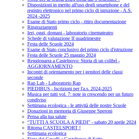
Disposizioni in merito all'uso degli smartphone e del
registro elettronico nel primo ciclo di istruzione - A.S.
2024 -2025
Esame di Stato primo ciclo - ritiro documentazione
Ringraziamenti
Ieri, oggi, domani - laboratorio cinemateatro
Schede di valutazione II quadrimestre
Festa delle Scuole 2024
Esame di Stato conclusivo del primo ciclo d'istruzione
Festa delle Scuole 25 maggio 2024
Reggionarra a Castelnovo: Storia di un colibrì -
AGGIORNAMENTO
Incontri di orientamento per i genitori delle classi
seconde
Rap Lab - Laboratorio Rap
PIEDIBUS - Iscrizioni per l'a.s. 2024-2025
Musica per tutti vol. 7: note in crescendo per un futuro
condiviso
Settimana ecologica - le attività delle nostre Scuole
Donazioni in memoria di Giuseppe Speroni
Pensa alla tua salute
“TUTTI A SCUOLA A PIEDI” - sabato 20 aprile 2024
Ritorna CASTELSPORT !
Settimana ecologica
Fiera dei Cavalli a Castelnovo di Sotto