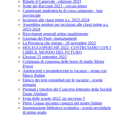
Riparte il Carnevale - edizione 2023
Notte dei Racconti 2023 - cercasi lettori
Campionati studenteschi di corsa campestre - fase
provinciale
Iscrizioni alle classi prime a.s. 2023-2024
Assemblea genitori per iscrizioni alle classi prime a.s.
2023-2024
Ricevimenti generali primo quadrimestre
Giornata del Pane: ringraziamenti
La Provincia che orienta - 26 novembre 2022
#IOLEGGOPERCHÉ 2022, COSTRUIAMO CON I
LIBRI IL MONDO DEL FUTURO
Elezioni 25 settembre 2022
Cerimonia di consegna delle borse di studio Motor
Power
Adolescenti e preadolescenti in vacanza - serata con
Marco Battini
Elenco dei testi consigliati per le vacanze - scuola
primaria
Premiati i vincitori del Concorso letterario della Società
Dante Alighieri
Festa delle scuole 2022: un successo !!
Pietro Grasso incontra i ragazzi del nostro Istituto
Inaugurazione biblioteca scolastica - scuola secondaria
di primo grado