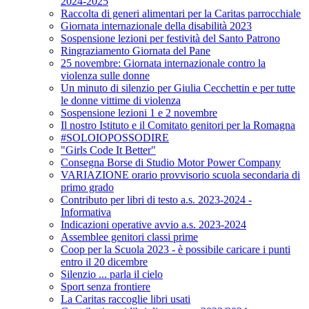
2024-2025
Raccolta di generi alimentari per la Caritas parrocchiale
Giornata internazionale della disabilità 2023
Sospensione lezioni per festività del Santo Patrono
Ringraziamento Giornata del Pane
25 novembre: Giornata internazionale contro la
violenza sulle donne
Un minuto di silenzio per Giulia Cecchettin e per tutte
le donne vittime di violenza
Sospensione lezioni 1 e 2 novembre
Il nostro Istituto e il Comitato genitori per la Romagna
#SOLOIOPOSSODIRE
"Girls Code It Better"
Consegna Borse di Studio Motor Power Company
VARIAZIONE orario provvisorio scuola secondaria di
primo grado
Contributo per libri di testo a.s. 2023-2024 -
Informativa
Indicazioni operative avvio a.s. 2023-2024
Assemblee genitori classi prime
Coop per la Scuola 2023 - è possibile caricare i punti
entro il 20 dicembre
Silenzio ... parla il cielo
Sport senza frontiere
La Caritas raccoglie libri usati