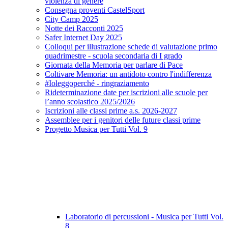
violenza di genere
Consegna proventi CastelSport
City Camp 2025
Notte dei Racconti 2025
Safer Internet Day 2025
Colloqui per illustrazione schede di valutazione primo
quadrimestre - scuola secondaria di I grado
Giornata della Memoria per parlare di Pace
Coltivare Memoria: un antidoto contro l'indifferenza
#Ioleggoperché - ringraziamento
Rideterminazione date per iscrizioni alle scuole per
l’anno scolastico 2025/2026
Iscrizioni alle classi prime a.s. 2026-2027
Assemblee per i genitori delle future classi prime
Progetto Musica per Tutti Vol. 9
Laboratorio di percussioni - Musica per Tutti Vol.
8