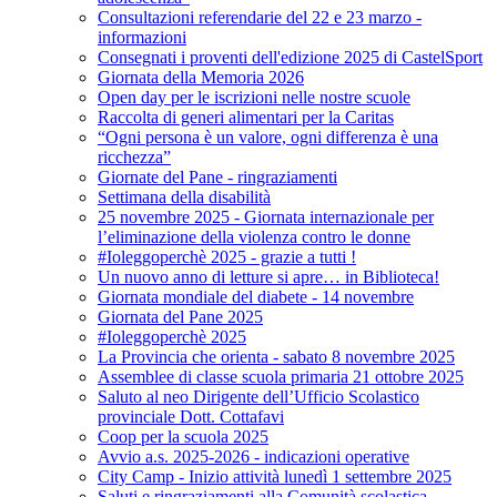
Consultazioni referendarie del 22 e 23 marzo -
informazioni
Consegnati i proventi dell'edizione 2025 di CastelSport
Giornata della Memoria 2026
Open day per le iscrizioni nelle nostre scuole
Raccolta di generi alimentari per la Caritas
“Ogni persona è un valore, ogni differenza è una
ricchezza”
Giornate del Pane - ringraziamenti
Settimana della disabilità
25 novembre 2025 - Giornata internazionale per
l’eliminazione della violenza contro le donne
#Ioleggoperchè 2025 - grazie a tutti !
Un nuovo anno di letture si apre… in Biblioteca!
Giornata mondiale del diabete - 14 novembre
Giornata del Pane 2025
#Ioleggoperchè 2025
La Provincia che orienta - sabato 8 novembre 2025
Assemblee di classe scuola primaria 21 ottobre 2025
Saluto al neo Dirigente dell’Ufficio Scolastico
provinciale Dott. Cottafavi
Coop per la scuola 2025
Avvio a.s. 2025-2026 - indicazioni operative
City Camp - Inizio attività lunedì 1 settembre 2025
Saluti e ringraziamenti alla Comunità scolastica