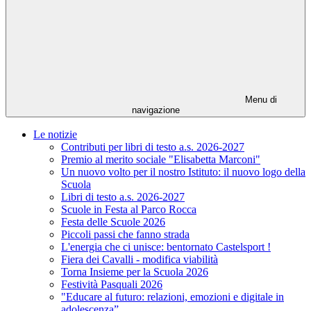
Menu di
navigazione
Le notizie
Contributi per libri di testo a.s. 2026-2027
Premio al merito sociale "Elisabetta Marconi"
Un nuovo volto per il nostro Istituto: il nuovo logo della
Scuola
Libri di testo a.s. 2026-2027
Scuole in Festa al Parco Rocca
Festa delle Scuole 2026
Piccoli passi che fanno strada
L'energia che ci unisce: bentornato Castelsport !
Fiera dei Cavalli - modifica viabilità
Torna Insieme per la Scuola 2026
Festività Pasquali 2026
"Educare al futuro: relazioni, emozioni e digitale in
adolescenza”