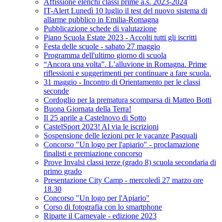
Affissione elenchi classi prime a.s. 2023-2024
IT-Alert Lunedì 10 luglio il test del nuovo sistema di
allarme pubblico in Emilia-Romagna
Pubblicazione schede di valutazione
Piano Scuola Estate 2023 - Accolti tutti gli iscritti
Festa delle scuole - sabato 27 maggio
Programma dell'ultimo giorno di scuola
“Ancora una volta”. L’alluvione in Romagna. Prime
riflessioni e suggerimenti per continuare a fare scuola.
31 maggio - Incontro di Orientamento per le classi
seconde
Cordoglio per la prematura scomparsa di Matteo Botti
Buona Giornata della Terra!
Il 25 aprile a Castelnovo di Sotto
CastelSport 2023! Al via le iscrizioni
Sospensione delle lezioni per le vacanze Pasquali
Concorso "Un logo per l'apiario" - proclamazione
finalisti e premiazione concorso
Prove Invalsi classi terze (grado 8) scuola secondaria di
primo grado
Presentazione City Camp - mercoledì 27 marzo ore
18.30
Concorso "Un logo per l'Apiario"
Corso di fotografia con lo smartphone
Riparte il Carnevale - edizione 2023