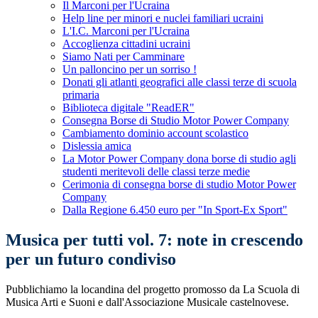
Il Marconi per l'Ucraina
Help line per minori e nuclei familiari ucraini
L'I.C. Marconi per l'Ucraina
Accoglienza cittadini ucraini
Siamo Nati per Camminare
Un palloncino per un sorriso !
Donati gli atlanti geografici alle classi terze di scuola
primaria
Biblioteca digitale "ReadER"
Consegna Borse di Studio Motor Power Company
Cambiamento dominio account scolastico
Dislessia amica
La Motor Power Company dona borse di studio agli
studenti meritevoli delle classi terze medie
Cerimonia di consegna borse di studio Motor Power
Company
Dalla Regione 6.450 euro per "In Sport-Ex Sport"
Musica per tutti vol. 7: note in crescendo
per un futuro condiviso
Pubblichiamo la locandina del progetto promosso da La Scuola di
Musica Arti e Suoni e dall'Associazione Musicale castelnovese.