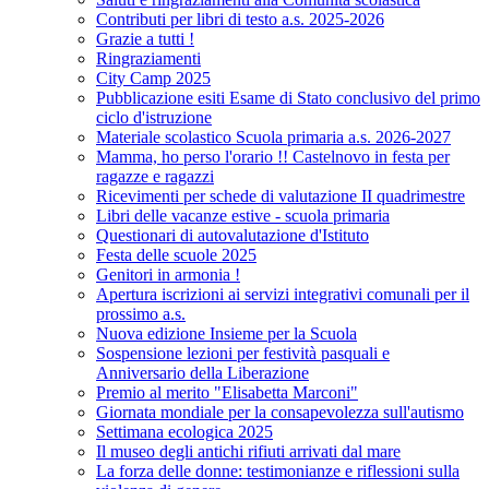
Contributi per libri di testo a.s. 2025-2026
Grazie a tutti !
Ringraziamenti
City Camp 2025
Pubblicazione esiti Esame di Stato conclusivo del primo
ciclo d'istruzione
Materiale scolastico Scuola primaria a.s. 2026-2027
Mamma, ho perso l'orario !! Castelnovo in festa per
ragazze e ragazzi
Ricevimenti per schede di valutazione II quadrimestre
Libri delle vacanze estive - scuola primaria
Questionari di autovalutazione d'Istituto
Festa delle scuole 2025
Genitori in armonia !
Apertura iscrizioni ai servizi integrativi comunali per il
prossimo a.s.
Nuova edizione Insieme per la Scuola
Sospensione lezioni per festività pasquali e
Anniversario della Liberazione
Premio al merito "Elisabetta Marconi"
Giornata mondiale per la consapevolezza sull'autismo
Settimana ecologica 2025
Il museo degli antichi rifiuti arrivati dal mare
La forza delle donne: testimonianze e riflessioni sulla