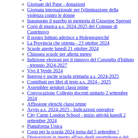
Giornate del Pane - donazioni
Giornata internazionale per l'eliminazione della
violenza contro le donne
Inaugurato il gazebo in memoria di Giuseppe Speroni
Corsi di musica a.s. 2024-2025 del Comune di
Castelnovo
Il nostro Istituto aderisce a #ioleggoperché
La Provincia che orienta - 23 ottobre 2024
Scuole aperte lunedì 21 ottobre 2024
Chiusura scuole per allerta meteo
Indizione elezioni per il rinnovo del Consiglio d'Istituto
- triennio 2024-2027
Vivi il Verde 2024
Ingressi e uscite scuola primaria a.s. 2024-2025
Contributi per libri di testo a.s. 2024 - 2025
Assemblee genitori classi prime
Convocazione Collegio docenti unitario 2 settembre
2024
Affissione elenchi classi prime
Avvio a.s. 2024-2025 - Indicazioni operative
City Camp London School - inizio attività lunedì 2
settembre 2024
Piattaforma Unica
Coop per la scuola 2024 torna dal 5 settembre !
Disposizioni in merito all'uso degli smartphone e del