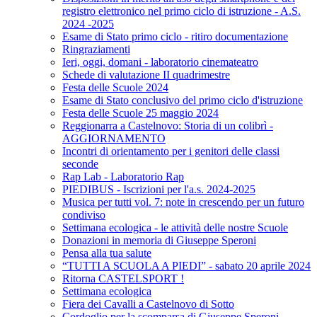
registro elettronico nel primo ciclo di istruzione - A.S.
2024 -2025
Esame di Stato primo ciclo - ritiro documentazione
Ringraziamenti
Ieri, oggi, domani - laboratorio cinemateatro
Schede di valutazione II quadrimestre
Festa delle Scuole 2024
Esame di Stato conclusivo del primo ciclo d'istruzione
Festa delle Scuole 25 maggio 2024
Reggionarra a Castelnovo: Storia di un colibrì -
AGGIORNAMENTO
Incontri di orientamento per i genitori delle classi
seconde
Rap Lab - Laboratorio Rap
PIEDIBUS - Iscrizioni per l'a.s. 2024-2025
Musica per tutti vol. 7: note in crescendo per un futuro
condiviso
Settimana ecologica - le attività delle nostre Scuole
Donazioni in memoria di Giuseppe Speroni
Pensa alla tua salute
“TUTTI A SCUOLA A PIEDI” - sabato 20 aprile 2024
Ritorna CASTELSPORT !
Settimana ecologica
Fiera dei Cavalli a Castelnovo di Sotto
Cordoglio per la scomparsa di Giuseppe Speroni