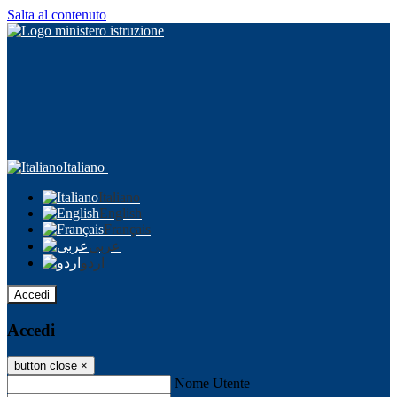
Salta al contenuto
Italiano
Italiano
English
Français
عربى
اردو
Accedi
Accedi
button close
×
Nome Utente