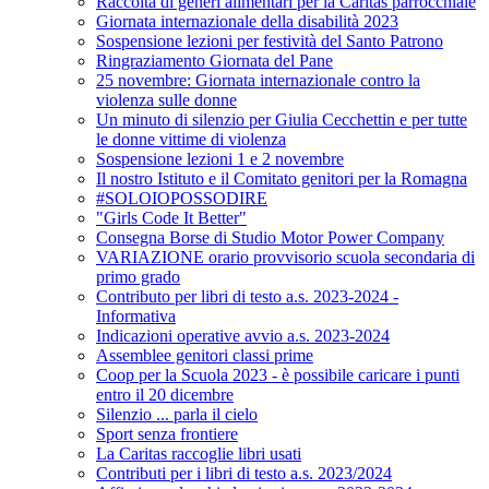
Raccolta di generi alimentari per la Caritas parrocchiale
Giornata internazionale della disabilità 2023
Sospensione lezioni per festività del Santo Patrono
Ringraziamento Giornata del Pane
25 novembre: Giornata internazionale contro la
violenza sulle donne
Un minuto di silenzio per Giulia Cecchettin e per tutte
le donne vittime di violenza
Sospensione lezioni 1 e 2 novembre
Il nostro Istituto e il Comitato genitori per la Romagna
#SOLOIOPOSSODIRE
"Girls Code It Better"
Consegna Borse di Studio Motor Power Company
VARIAZIONE orario provvisorio scuola secondaria di
primo grado
Contributo per libri di testo a.s. 2023-2024 -
Informativa
Indicazioni operative avvio a.s. 2023-2024
Assemblee genitori classi prime
Coop per la Scuola 2023 - è possibile caricare i punti
entro il 20 dicembre
Silenzio ... parla il cielo
Sport senza frontiere
La Caritas raccoglie libri usati
Contributi per i libri di testo a.s. 2023/2024