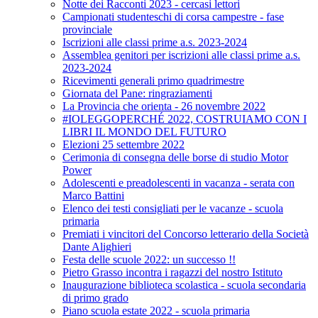
Notte dei Racconti 2023 - cercasi lettori
Campionati studenteschi di corsa campestre - fase
provinciale
Iscrizioni alle classi prime a.s. 2023-2024
Assemblea genitori per iscrizioni alle classi prime a.s.
2023-2024
Ricevimenti generali primo quadrimestre
Giornata del Pane: ringraziamenti
La Provincia che orienta - 26 novembre 2022
#IOLEGGOPERCHÉ 2022, COSTRUIAMO CON I
LIBRI IL MONDO DEL FUTURO
Elezioni 25 settembre 2022
Cerimonia di consegna delle borse di studio Motor
Power
Adolescenti e preadolescenti in vacanza - serata con
Marco Battini
Elenco dei testi consigliati per le vacanze - scuola
primaria
Premiati i vincitori del Concorso letterario della Società
Dante Alighieri
Festa delle scuole 2022: un successo !!
Pietro Grasso incontra i ragazzi del nostro Istituto
Inaugurazione biblioteca scolastica - scuola secondaria
di primo grado
Piano scuola estate 2022 - scuola primaria