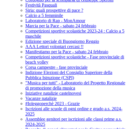
Festività Pasquali
Siria: quali prospettive di pace ?
Calcio a 5 femminile
Laboratorio di Rap - MonAmour
Marcia per la Pace - sabato 24 febbraio
Competizioni sportive scolastiche 2023-24 : Calcio a 5
maschile
Edizione speciale di Buongiorno Reggio
AAA Lettori volontari cercasi !!
Manifestiamo per la Pace - sabato 24 febbraio
Competizioni sportive scolastiche - Fase provinciale di
beach volley
Corsa campestre - fase provinciale
Indizione Elezioni del Consiglio Superiore della
Pubblica Istruzione (CSPI)
"Musica per tutti" - Laboratorio del Progetto Regionale
di promozione della musica
Iniziative natalizie castelnovesi
Vacanze natalizie
#Ioleggoperchè 2023 - Grazie
Iscrizioni alle scuole di ogni ordine e grado a.s. 2024-
2025
Assemblee genitori per iscrizioni alle classi prime a.s.
2024-2025