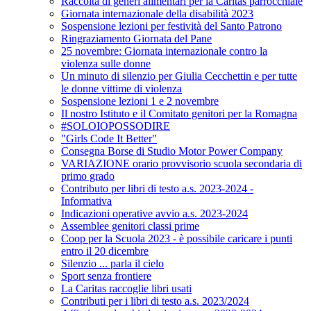
Raccolta di generi alimentari per la Caritas parrocchiale
Giornata internazionale della disabilità 2023
Sospensione lezioni per festività del Santo Patrono
Ringraziamento Giornata del Pane
25 novembre: Giornata internazionale contro la
violenza sulle donne
Un minuto di silenzio per Giulia Cecchettin e per tutte
le donne vittime di violenza
Sospensione lezioni 1 e 2 novembre
Il nostro Istituto e il Comitato genitori per la Romagna
#SOLOIOPOSSODIRE
"Girls Code It Better"
Consegna Borse di Studio Motor Power Company
VARIAZIONE orario provvisorio scuola secondaria di
primo grado
Contributo per libri di testo a.s. 2023-2024 -
Informativa
Indicazioni operative avvio a.s. 2023-2024
Assemblee genitori classi prime
Coop per la Scuola 2023 - è possibile caricare i punti
entro il 20 dicembre
Silenzio ... parla il cielo
Sport senza frontiere
La Caritas raccoglie libri usati
Contributi per i libri di testo a.s. 2023/2024