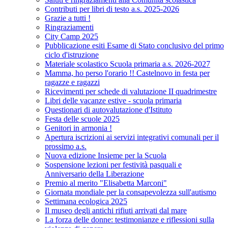
Contributi per libri di testo a.s. 2025-2026
Grazie a tutti !
Ringraziamenti
City Camp 2025
Pubblicazione esiti Esame di Stato conclusivo del primo
ciclo d'istruzione
Materiale scolastico Scuola primaria a.s. 2026-2027
Mamma, ho perso l'orario !! Castelnovo in festa per
ragazze e ragazzi
Ricevimenti per schede di valutazione II quadrimestre
Libri delle vacanze estive - scuola primaria
Questionari di autovalutazione d'Istituto
Festa delle scuole 2025
Genitori in armonia !
Apertura iscrizioni ai servizi integrativi comunali per il
prossimo a.s.
Nuova edizione Insieme per la Scuola
Sospensione lezioni per festività pasquali e
Anniversario della Liberazione
Premio al merito "Elisabetta Marconi"
Giornata mondiale per la consapevolezza sull'autismo
Settimana ecologica 2025
Il museo degli antichi rifiuti arrivati dal mare
La forza delle donne: testimonianze e riflessioni sulla