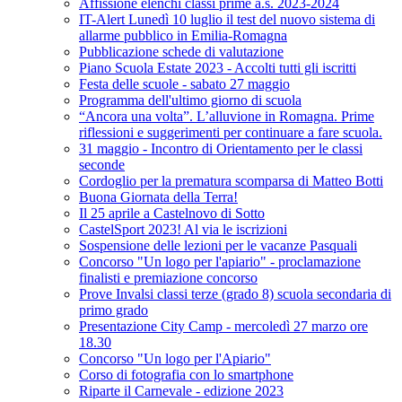
Affissione elenchi classi prime a.s. 2023-2024
IT-Alert Lunedì 10 luglio il test del nuovo sistema di
allarme pubblico in Emilia-Romagna
Pubblicazione schede di valutazione
Piano Scuola Estate 2023 - Accolti tutti gli iscritti
Festa delle scuole - sabato 27 maggio
Programma dell'ultimo giorno di scuola
“Ancora una volta”. L’alluvione in Romagna. Prime
riflessioni e suggerimenti per continuare a fare scuola.
31 maggio - Incontro di Orientamento per le classi
seconde
Cordoglio per la prematura scomparsa di Matteo Botti
Buona Giornata della Terra!
Il 25 aprile a Castelnovo di Sotto
CastelSport 2023! Al via le iscrizioni
Sospensione delle lezioni per le vacanze Pasquali
Concorso "Un logo per l'apiario" - proclamazione
finalisti e premiazione concorso
Prove Invalsi classi terze (grado 8) scuola secondaria di
primo grado
Presentazione City Camp - mercoledì 27 marzo ore
18.30
Concorso "Un logo per l'Apiario"
Corso di fotografia con lo smartphone
Riparte il Carnevale - edizione 2023