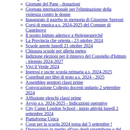
Giornate del Pane - donazioni
Giornata internazionale per l'eliminazione della
violenza contro le donne
Inaugurato il gazebo in memoria di Giuseppe Speroni
Corsi di musica a.s. 2024-2025 del Comune di
Castelnovo
Il nostro Istituto aderisce a #ioleggoperché
La Provincia che orienta - 23 ottobre 2024
Scuole aperte lunedì 21 ottobre 2024
Chiusura scuole per allerta meteo
Indizione elezioni per il rinnovo del Consiglio d'Istituto
- triennio 2024-2027
Vivi il Verde 2024
Ingressi e uscite scuola primaria a.s. 2024-2025
Contributi per libri di testo a.s. 2024 - 2025
Assemblee genitori classi prime
Convocazione Collegio docenti unitario 2 settembre
2024
Affissione elenchi classi prime
Avvio a.s. 2024-2025 - Indicazioni operative
City Camp London School - inizio attività lunedì 2
settembre 2024
Piattaforma Unica
Coop per la scuola 2024 torna dal 5 settembre !
Disposizioni in merito all'uso degli smartphone e del