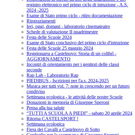
registro elettronico nel primo ciclo di istruzione - A.S.
2024 -2025
Esame di Stato primo ciclo - ritiro documentazione
Ringraziamenti
Ieri, oggi, domani - laboratorio cinemateatro
Schede di valutazione II quadrimestre
Festa delle Scuole 2024
Esame di Stato conclusivo del primo ciclo d'istruzione
Festa delle Scuole 25 maggio 2024
Reggionarra a Castelnovo: Storia di un colibrì -
AGGIORNAMENTO
Incontri di orientamento per i genitori delle classi
seconde
Rap Lab - Laboratorio Rap
PIEDIBUS - Iscrizioni per l'a.s. 2024-2025
Musica per tutti vol. 7: note in crescendo per un futuro
condiviso
Settimana ecologica - le attività delle nostre Scuole
Donazioni in memoria di Giuseppe Speroni
Pensa alla tua salute
“TUTTI A SCUOLA A PIEDI” - sabato 20 aprile 2024
Ritorna CASTELSPORT !
Settimana ecologica
Fiera dei Cavalli a Castelnovo di Sotto
Cordoglio per la scomparsa di Giuseppe Speroni