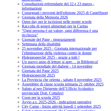
Consultazioni referendarie del 22 e 23 marzo -
informazioni
Consegnati i proventi dell'edizione 2025 di CastelSport
Giornata della Memoria 2026
Open day per le iscrizioni nelle nostre scuole
Raccolta di generi alimentari per la Caritas
“Ogni persona è un valore, ogni differenza è una
ricchezza”
Giornate del Pane - ringraziamenti
Settimana della disabilità
25 novembre 2025 - Giornata internazionale per
l’eliminazione della violenza contro le donne
#Ioleggoperchè 2025 - grazie a tutti !
Un nuovo anno di letture si apre… in Biblioteca!
Giornata mondiale del diabete - 14 novembre
Giornata del Pane 2025
#Ioleggoperchè 2025
La Provincia che orienta - sabato 8 novembre 2025
Assemblee di classe scuola primaria 21 ottobre 2025
Saluto al neo Dirigente dell’Ufficio Scolastico
provinciale Dott. Cottafavi
Coop per la scuola 2025
Avvio a.s. 2025-2026 - indicazioni operative
City Camp - Inizio attività lunedì 1 settembre 2025
Saluti e ringraziamenti alla Comunità scolastica