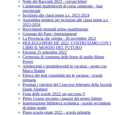
Notte dei Racconti 2023 - cercasi lettori
Campionati studenteschi di corsa campestre - fase
provinciale
Iscrizioni alle classi prime a.s. 2023-2024
Assemblea genitori per iscrizioni alle classi prime a.s.
2023-2024
Ricevimenti generali primo quadrimestre
Giornata del Pane: ringraziamenti
La Provincia che orienta - 26 novembre 2022
#IOLEGGOPERCHÉ 2022, COSTRUIAMO CON I
LIBRI IL MONDO DEL FUTURO
Elezioni 25 settembre 2022
Cerimonia di consegna delle borse di studio Motor
Power
Adolescenti e preadolescenti in vacanza - serata con
Marco Battini
Elenco dei testi consigliati per le vacanze - scuola
primaria
Premiati i vincitori del Concorso letterario della Società
Dante Alighieri
Festa delle scuole 2022: un successo !!
Pietro Grasso incontra i ragazzi del nostro Istituto
Inaugurazione biblioteca scolastica - scuola secondaria
di primo grado
Piano scuola estate 2022 - scuola primaria