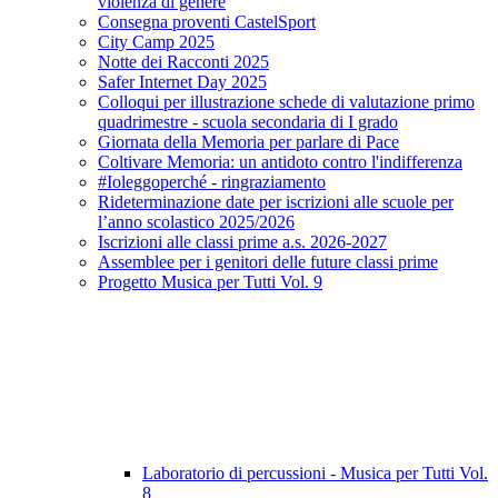
violenza di genere
Consegna proventi CastelSport
City Camp 2025
Notte dei Racconti 2025
Safer Internet Day 2025
Colloqui per illustrazione schede di valutazione primo
quadrimestre - scuola secondaria di I grado
Giornata della Memoria per parlare di Pace
Coltivare Memoria: un antidoto contro l'indifferenza
#Ioleggoperché - ringraziamento
Rideterminazione date per iscrizioni alle scuole per
l’anno scolastico 2025/2026
Iscrizioni alle classi prime a.s. 2026-2027
Assemblee per i genitori delle future classi prime
Progetto Musica per Tutti Vol. 9
Laboratorio di percussioni - Musica per Tutti Vol.
8