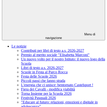
Menu di
navigazione
Le notizie
Contributi per libri di testo a.s. 2026-2027
Premio al merito sociale "Elisabetta Marconi"
Un nuovo volto per il nostro Istituto: il nuovo logo della
Scuola
Libri di testo a.s. 2026-2027
Scuole in Festa al Parco Rocca
Festa delle Scuole 2026
Piccoli passi che fanno strada
L'energia che ci unisce: bentornato Castelsport !
Fiera dei Cavalli - modifica viabilità
Torna Insieme per la Scuola 2026
Festività Pasquali 2026
"Educare al futuro: relazioni, emozioni e digitale in
adolescenza”