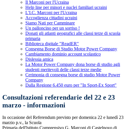
Il Marconi per l'Ucraina
Help line per minori e nuclei familiari ucraini
L'I.C. Marconi per l'Ucraina
Accoglienza cittadini ucraini
Siamo Nati per Camminare
Un palloncino per un sorriso !
Donati gli atlanti geografici alle classi terze di scuola
primaria
Biblioteca digitale "ReadER"
Consegna Borse di Studio Motor Power Company
Cambiamento dominio account scolastico
Dislessia amica
La Motor Power Company dona borse di studio agli
studenti meritevoli delle classi terze medie
Cerimonia di consegna borse di studio Motor Power
Company
Dalla Regione 6.450 euro per "In Sport-Ex Sport"
Consultazioni referendarie del 22 e 23
marzo - informazioni
In occasione del Referendum previsto per domenica 22 e lunedì 23
marzio p.v., la Scuola
Primaria dell'lstituto Comprensivo G. Marconi di Castelnovo di