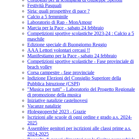
Festività Pasquali
Siria: quali prospettive di pace ?
Calcio a 5 femminile
Laboratorio di Rap - MonAmour
Marcia per la Pace - sabato 24 febbraio
Competizioni sportive scolastiche 2023-24 : Calcio a 5
maschile
Edizione speciale di Buongiorno Reggio
AAA Lettori volontari cercasi !!
Manifestiamo per la Pace - sabato 24 febbraio
Competizioni sportive scolastiche - Fase provinciale di
beach volley
Corsa campestre - fase provinciale
Indizione Elezioni del Consiglio Superiore della
Pubblica Istruzione (CSPI)
"Musica per tutti" - Laboratorio del Progetto Regionale
di promozione della musica
Iniziative natalizie castelnovesi
Vacanze natalizie
#Ioleggoperchè 2023 - Grazie
Iscrizioni alle scuole di ogni ordine e grado a.s. 2024-
2025
Assemblee genitori per iscrizioni alle classi prime a.s.
2024-2025