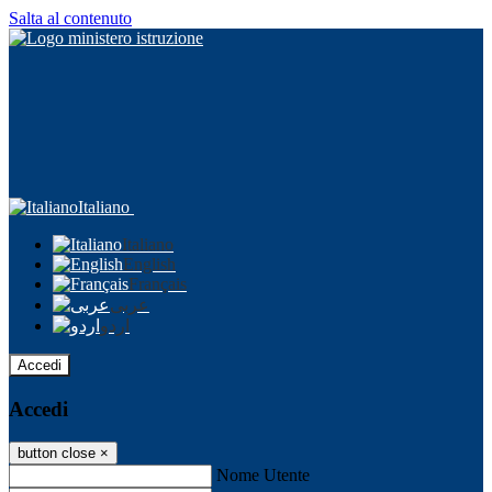
Salta al contenuto
Italiano
Italiano
English
Français
عربى
اردو
Accedi
Accedi
button close
×
Nome Utente