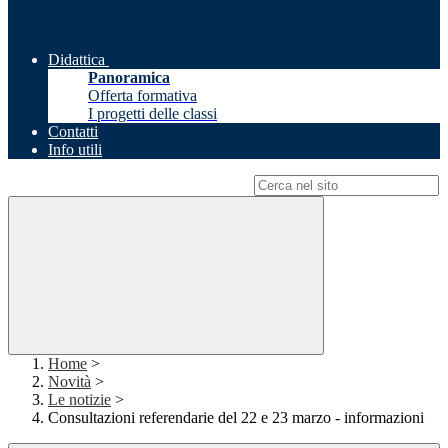
Didattica
Panoramica
Offerta formativa
I progetti delle classi
Contatti
Info utili
Campo di ricerca per le pagine del sito
Home
>
Novità
>
Le notizie
>
Consultazioni referendarie del 22 e 23 marzo - informazioni