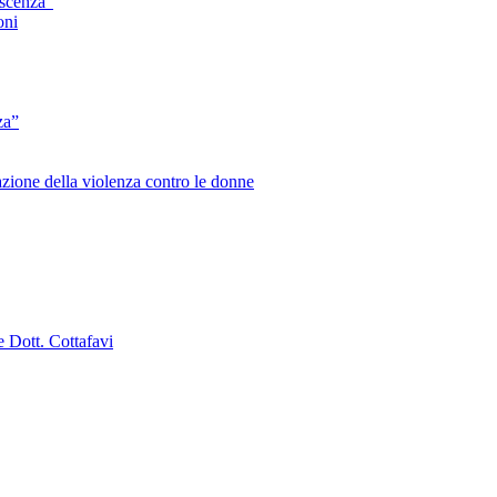
escenza”
oni
za”
zione della violenza contro le donne
e Dott. Cottafavi