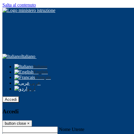
Salta al contenuto
Italiano
Italiano
English
Français
عربى
اردو
Accedi
Accedi
button close
×
Nome Utente