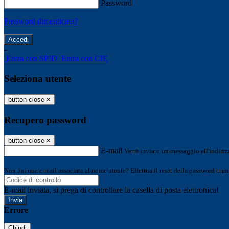
Password
Password dimenticata?
-
Entra con SPID
Entra con CIE
Seleziona utente
button close
×
Recupero password
button close
×
E-mail
Verrà inviato un messaggio all'indirizz
Non hai una e-mail associata al nome utente? Effettua il reset della password tram
E-mail inviata, si prega di controllare la casella di posta elettronica!
Errore
Chiudi