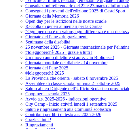
"Educare al futuro: relazioni, emozioni e digitale in adol
Consultazioni referendarie del 22 e 23 marzo - informazi
Consegnati i proventi dell'edizione 2025 di CastelSport
Giornata della Memoria 2026
Open day per le iscrizioni nelle nostre scuole
Raccolta di generi alimentari per la Caritas
“Ogni persona è un valore, ogni differenza è una ricchez
Giornate del Pane - ringraziamenti
Settimana della disabilità
25 novembre 2025 - Giornata internazionale per l’elimina
#Ioleggoperchè 2025 - grazie a tutti !
Un nuovo anno di letture si apre… in Biblioteca!
Giornata mondiale del diabete - 14 novembre
Giornata del Pane 2025
#Ioleggoperchè 2025
La Provincia che orienta - sabato 8 novembre 2025
Assemblee di classe scuola primaria 21 ottobre 2025
Saluto al neo Dirigente dell’Ufficio Scolastico provincial
Coop per la scuola 2025
Avvio a.s. 2025-2026 - indicazioni operative
City Camp - Inizio attività lunedì 1 settembre 2025
Saluti e ringraziamenti alla Comunità scolastica
Contributi per libri di testo a.s. 2025-2026
Grazie a tutti !
Ringraziamenti