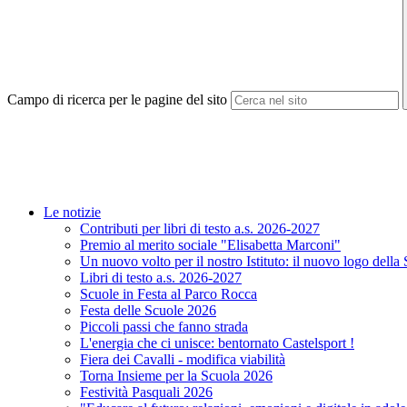
Campo di ricerca per le pagine del sito
Le notizie
Contributi per libri di testo a.s. 2026-2027
Premio al merito sociale "Elisabetta Marconi"
Un nuovo volto per il nostro Istituto: il nuovo logo della
Libri di testo a.s. 2026-2027
Scuole in Festa al Parco Rocca
Festa delle Scuole 2026
Piccoli passi che fanno strada
L'energia che ci unisce: bentornato Castelsport !
Fiera dei Cavalli - modifica viabilità
Torna Insieme per la Scuola 2026
Festività Pasquali 2026